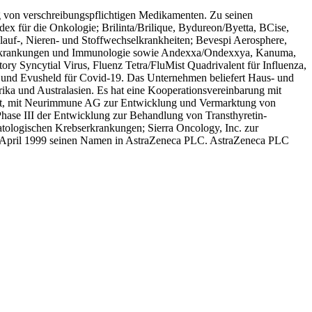
 von verschreibungspflichtigen Medikamenten. Zu seinen
ex für die Onkologie; Brilinta/Brilique, Bydureon/Byetta, BCise,
uf-, Nieren- und Stoffwechselkrankheiten; Bevespi Aerosphere,
egserkrankungen und Immunologie sowie Andexxa/Ondexxya, Kanuma,
ory Syncytial Virus, Fluenz Tetra/FluMist Quadrivalent für Influenza,
 und Evusheld für Covid-19. Das Unternehmen beliefert Haus- und
rika und Australasien. Es hat eine Kooperationsvereinbarung mit
eit, mit Neurimmune AG zur Entwicklung und Vermarktung von
 Phase III der Entwicklung zur Behandlung von Transthyretin-
tologischen Krebserkrankungen; Sierra Oncology, Inc. zur
April 1999 seinen Namen in AstraZeneca PLC. AstraZeneca PLC