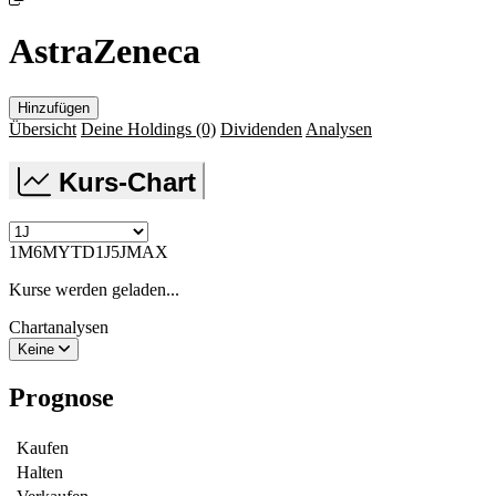
AstraZeneca
Hinzufügen
Übersicht
Deine Holdings
(0)
Dividenden
Analysen
Kurs-Chart
1M
6M
YTD
1J
5J
MAX
Kurse werden geladen...
Chartanalysen
Keine
Prognose
Kaufen
Halten