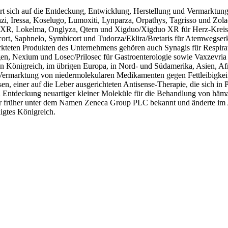
t sich auf die Entdeckung, Entwicklung, Herstellung und Vermarktung
i, Iressa, Koselugo, Lumoxiti, Lynparza, Orpathys, Tagrisso und Zolad
 XR, Lokelma, Onglyza, Qtern und Xigduo/Xigduo XR für Herz-Kreisla
lmicort, Saphnelo, Symbicort und Tudorza/Eklira/Bretaris für Atemw
arkteten Produkten des Unternehmens gehören auch Synagis für Respirat
en, Nexium und Losec/Prilosec für Gastroenterologie sowie Vaxzevria
ten Königreich, im übrigen Europa, in Nord- und Südamerika, Asien, Af
 Vermarktung von niedermolekularen Medikamenten gegen Fettleibigk
en, einer auf die Leber ausgerichteten Antisense-Therapie, die sich in
Entdeckung neuartiger kleiner Moleküle für die Behandlung von häma
früher unter dem Namen Zeneca Group PLC bekannt und änderte im 
igtes Königreich.