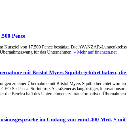
7.500 Pence
nem Kursziel von 17.500 Pence bestätigt. Die AVANZAR-Lungenkrebsstud
en Übernahmezwang für das Unternehmen.
» Mehr auf finanzen.net
bernahme mit Bristol Myers Squibb geführt haben, di
ngen zu einer Übernahme mit Bristol Myers Squibb berichtet worden wa
CEO Sir Pascal Soriot trotz AstraZenecas langfristiger, innovationsorie
über die Bereitschaft des Unternehmens zu transformativen Übernahm
 Fusionsgespräche im Umfang von rund 400 Mrd. $ mit