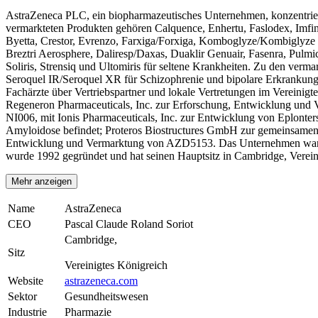
AstraZeneca PLC, ein biopharmazeutisches Unternehmen, konzentrier
vermarkteten Produkten gehören Calquence, Enhertu, Faslodex, Imfinz
Byetta, Crestor, Evrenzo, Farxiga/Forxiga, Komboglyze/Kombiglyze
Breztri Aerosphere, Daliresp/Daxas, Duaklir Genuair, Fasenra, Pu
Soliris, Strensiq und Ultomiris für seltene Krankheiten. Zu den verm
Seroquel IR/Seroquel XR für Schizophrenie und bipolare Erkrankung
Fachärzte über Vertriebspartner und lokale Vertretungen im Vereinig
Regeneron Pharmaceuticals, Inc. zur Erforschung, Entwicklung und
NI006, mit Ionis Pharmaceuticals, Inc. zur Entwicklung von Eplonters
Amyloidose befindet; Proteros Biostructures GmbH zur gemeinsamen 
Entwicklung und Vermarktung von AZD5153. Das Unternehmen war 
wurde 1992 gegründet und hat seinen Hauptsitz in Cambridge, Verein
Mehr anzeigen
Name
AstraZeneca
CEO
Pascal Claude Roland Soriot
Cambridge,
Sitz
Vereinigtes Königreich
Website
astrazeneca.com
Sektor
Gesundheitswesen
Industrie
Pharmazie