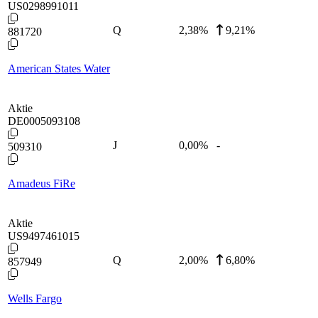
US0298991011
Q
2,38
%
9,21%
881720
American States Water
Aktie
DE0005093108
J
0,00
%
-
509310
Amadeus FiRe
Aktie
US9497461015
Q
2,00
%
6,80%
857949
Wells Fargo