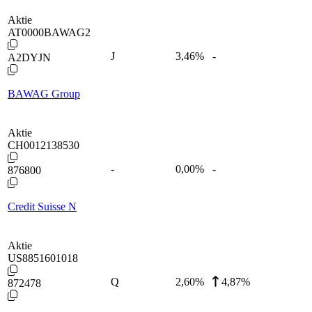
Aktie
AT0000BAWAG2
J
3,46
%
-
A2DYJN
BAWAG Group
Aktie
CH0012138530
-
0,00
%
-
876800
Credit Suisse N
Aktie
US8851601018
Q
2,60
%
4,87%
872478