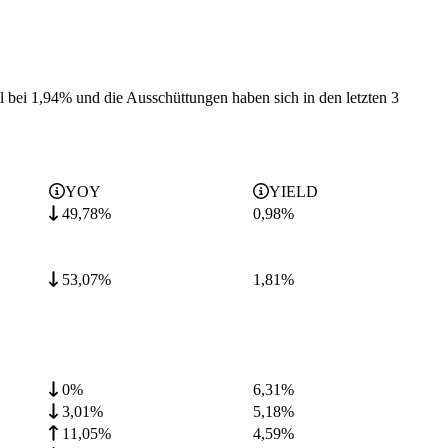
ll bei 1,94% und die
Ausschüttungen haben sich in den letzten 3
YOY
YIELD
49,78%
0,98
%
53,07%
1,81
%
0%
6,31
%
3,01%
5,18
%
11,05%
4,59
%