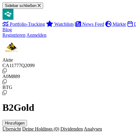
Sidebar schließen
Portfolio-Tracking
Watchlists
News Feed
Märkte
D
Blog
Registrieren
Anmelden
Aktie
CA11777Q2099
A0M889
BTG
B2Gold
Hinzufügen
Übersicht
Deine Holdings
(0)
Dividenden
Analysen