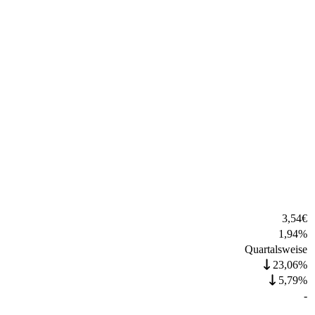
3,54
€
1,94
%
Quartalsweise
23,06%
5,79%
-