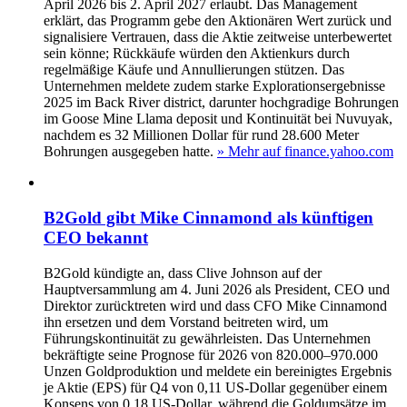
April 2026 bis 2. April 2027 erlaubt. Das Management
erklärt, das Programm gebe den Aktionären Wert zurück und
signalisiere Vertrauen, dass die Aktie zeitweise unterbewertet
sein könne; Rückkäufe würden den Aktienkurs durch
regelmäßige Käufe und Annullierungen stützen. Das
Unternehmen meldete zudem starke Explorationsergebnisse
2025 im Back River district, darunter hochgradige Bohrungen
im Goose Mine Llama deposit und Kontinuität bei Nuvuyak,
nachdem es 32 Millionen Dollar für rund 28.600 Meter
Bohrungen ausgegeben hatte.
» Mehr auf finance.yahoo.com
B2Gold gibt Mike Cinnamond als künftigen
CEO bekannt
B2Gold kündigte an, dass Clive Johnson auf der
Hauptversammlung am 4. Juni 2026 als President, CEO und
Direktor zurücktreten wird und dass CFO Mike Cinnamond
ihn ersetzen und dem Vorstand beitreten wird, um
Führungskontinuität zu gewährleisten. Das Unternehmen
bekräftigte seine Prognose für 2026 von 820.000–970.000
Unzen Goldproduktion und meldete ein bereinigtes Ergebnis
je Aktie (EPS) für Q4 von 0,11 US-Dollar gegenüber einem
Konsens von 0,18 US-Dollar, während die Goldumsätze im