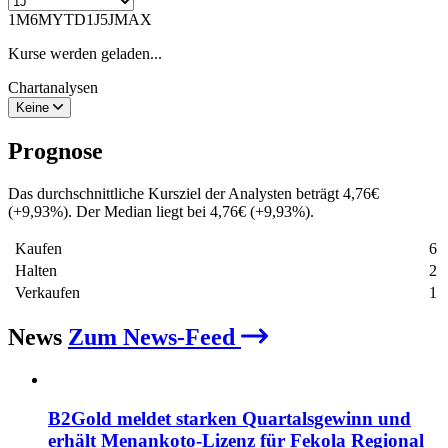
1M
6M
YTD
1J
5J
MAX
Kurse werden geladen...
Chartanalysen
Keine
Prognose
Das durchschnittliche Kursziel der Analysten beträgt
4,76
€
(
+
9,93
%
)
. Der Median liegt bei
4,76
€
(
+
9,93
%
)
.
Kaufen
6
Halten
2
Verkaufen
1
News
Zum News-Feed
B2Gold meldet starken Quartalsgewinn und
erhält Menankoto-Lizenz für Fekola Regional