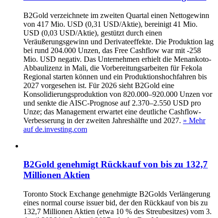
B2Gold verzeichnete im zweiten Quartal einen Nettogewinn
von 417 Mio. USD (0,31 USD/Aktie), bereinigt 41 Mio.
USD (0,03 USD/Aktie), gestützt durch einen
Veräußerungsgewinn und Derivateeffekte. Die Produktion lag
bei rund 204.000 Unzen, das Free Cashflow war mit -258
Mio. USD negativ. Das Unternehmen erhielt die Menankoto-
Abbaulizenz in Mali, die Vorbereitungsarbeiten für Fekola
Regional starten können und ein Produktionshochfahren bis
2027 vorgesehen ist. Für 2026 sieht B2Gold eine
Konsolidierungsproduktion von 820.000–920.000 Unzen vor
und senkte die AISC-Prognose auf 2.370–2.550 USD pro
Unze; das Management erwartet eine deutliche Cashflow-
Verbesserung in der zweiten Jahreshälfte und 2027.
» Mehr
auf de.investing.com
B2Gold genehmigt Rückkauf von bis zu 132,7
Millionen Aktien
Toronto Stock Exchange genehmigte B2Golds Verlängerung
eines normal course issuer bid, der den Rückkauf von bis zu
132,7 Millionen Aktien (etwa 10 % des Streubesitzes) vom 3.