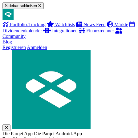
Sidebar schließen
Portfolio-Tracking
Watchlists
News Feed
Märkte
Dividendenkalender
Integrationen
Finanzrechner
Community
Blog
Registrieren
Anmelden
Die Parqet App
Die Parqet Android-App