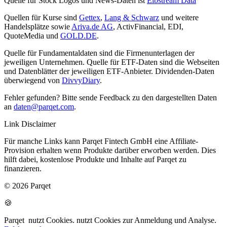
Quelle für Stock Logos und News-Daten ist
Elbstream Data
Quellen für Kurse sind
Gettex
,
Lang & Schwarz
und weitere
Handelsplätze sowie
Ariva.de AG
, ActivFinancial, EDI,
QuoteMedia und
GOLD.DE
.
Quelle für Fundamentaldaten sind die Firmenunterlagen der
jeweiligen Unternehmen. Quelle für ETF-Daten sind die Webseiten
und Datenblätter der jeweiligen ETF-Anbieter. Dividenden-Daten
überwiegend von
DivvyDiary
.
Fehler gefunden? Bitte sende Feedback zu den dargestellten Daten
an
daten@parqet.com
.
Link Disclaimer
Für manche Links kann Parqet Fintech GmbH eine Affiliate-
Provision erhalten wenn Produkte darüber erworben werden. Dies
hilft dabei, kostenlose Produkte und Inhalte auf Parqet zu
finanzieren.
© 2026 Parqet
🍪
Parqet
nutzt Cookies.
nutzt Cookies zur Anmeldung und Analyse.