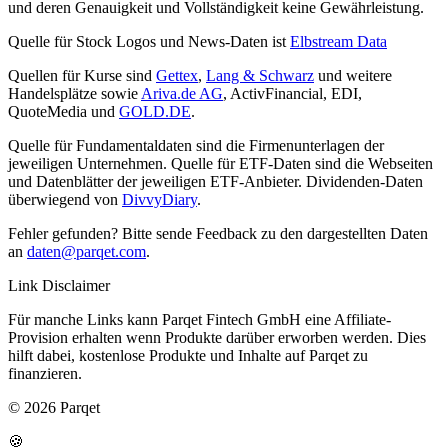
und deren Genauigkeit und Vollständigkeit keine Gewährleistung.
Quelle für Stock Logos und News-Daten ist
Elbstream Data
Quellen für Kurse sind
Gettex
,
Lang & Schwarz
und weitere
Handelsplätze sowie
Ariva.de AG
, ActivFinancial, EDI,
QuoteMedia und
GOLD.DE
.
Quelle für Fundamentaldaten sind die Firmenunterlagen der
jeweiligen Unternehmen. Quelle für ETF-Daten sind die Webseiten
und Datenblätter der jeweiligen ETF-Anbieter. Dividenden-Daten
überwiegend von
DivvyDiary
.
Fehler gefunden? Bitte sende Feedback zu den dargestellten Daten
an
daten@parqet.com
.
Link Disclaimer
Für manche Links kann Parqet Fintech GmbH eine Affiliate-
Provision erhalten wenn Produkte darüber erworben werden. Dies
hilft dabei, kostenlose Produkte und Inhalte auf Parqet zu
finanzieren.
© 2026 Parqet
🍪