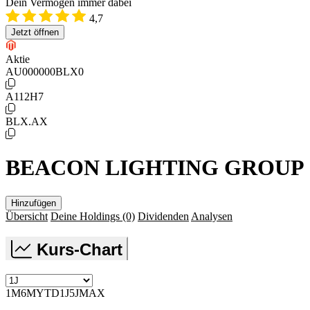
Dein Vermögen immer dabei
4,7
Jetzt öffnen
Aktie
AU000000BLX0
A112H7
BLX.AX
BEACON LIGHTING GROUP
Hinzufügen
Übersicht
Deine Holdings
(0)
Dividenden
Analysen
Kurs-Chart
1M
6M
YTD
1J
5J
MAX