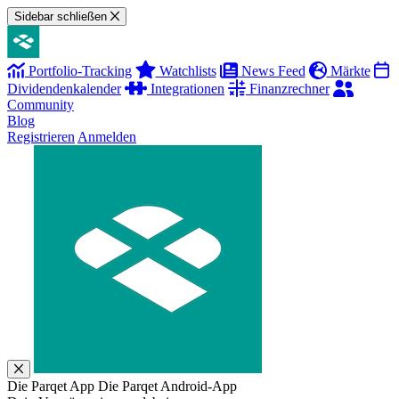
Sidebar schließen
Portfolio-Tracking
Watchlists
News Feed
Märkte
Dividendenkalender
Integrationen
Finanzrechner
Community
Blog
Registrieren
Anmelden
Die Parqet App
Die Parqet Android-App