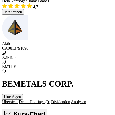
Dein Vermögen immer dabei
4,7
Jetzt öffnen
Aktie
CA0813791096
A2PB3S
BMTLF
BEMETALS CORP.
Hinzufügen
Übersicht
Deine Holdings
(0)
Dividenden
Analysen
Kurs-Chart