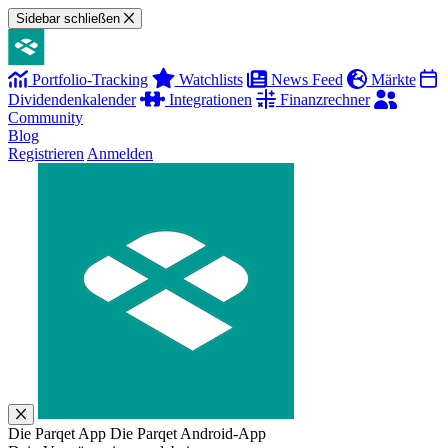
Sidebar schließen
Portfolio-Tracking
Watchlists
News Feed
Märkte
Dividendenkalender
Integrationen
Finanzrechner
Community
Blog
Registrieren
Anmelden
Die Parqet App
Die Parqet Android-App