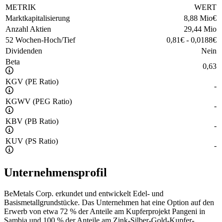
METRIK
WERT
Marktkapitalisierung
8,88 Mio
€
Anzahl Aktien
29,44 Mio
52 Wochen-Hoch/Tief
0,81
€
-
0,0188
€
Dividenden
Nein
Beta
0,63
KGV (PE Ratio)
-
KGWV (PEG Ratio)
-
KBV (PB Ratio)
-
KUV (PS Ratio)
-
Unternehmensprofil
BeMetals Corp. erkundet und entwickelt Edel- und
Basismetallgrundstücke. Das Unternehmen hat eine Option auf den
Erwerb von etwa 72 % der Anteile am Kupferprojekt Pangeni in
Sambia und 100 % der Anteile am Zink-Silber-Gold-Kupfer-