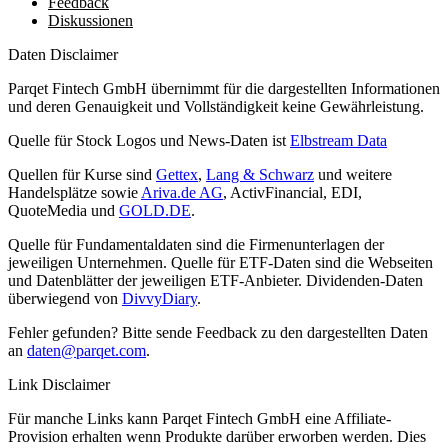
Feedback
Diskussionen
Daten Disclaimer
Parqet Fintech GmbH übernimmt für die dargestellten Informationen
und deren Genauigkeit und Vollständigkeit keine Gewährleistung.
Quelle für Stock Logos und News-Daten ist
Elbstream Data
Quellen für Kurse sind
Gettex
,
Lang & Schwarz
und weitere
Handelsplätze sowie
Ariva.de AG
, ActivFinancial, EDI,
QuoteMedia und
GOLD.DE
.
Quelle für Fundamentaldaten sind die Firmenunterlagen der
jeweiligen Unternehmen. Quelle für ETF-Daten sind die Webseiten
und Datenblätter der jeweiligen ETF-Anbieter. Dividenden-Daten
überwiegend von
DivvyDiary
.
Fehler gefunden? Bitte sende Feedback zu den dargestellten Daten
an
daten@parqet.com
.
Link Disclaimer
Für manche Links kann Parqet Fintech GmbH eine Affiliate-
Provision erhalten wenn Produkte darüber erworben werden. Dies