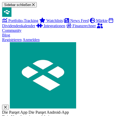
Sidebar schließen
Portfolio-Tracking
Watchlists
News Feed
Märkte
Dividendenkalender
Integrationen
Finanzrechner
Community
Blog
Registrieren
Anmelden
Die Parqet App
Die Parqet Android-App