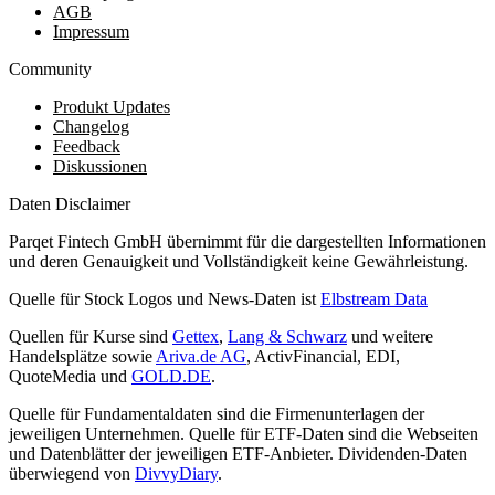
AGB
Impressum
Community
Produkt Updates
Changelog
Feedback
Diskussionen
Daten Disclaimer
Parqet Fintech GmbH übernimmt für die dargestellten Informationen
und deren Genauigkeit und Vollständigkeit keine Gewährleistung.
Quelle für Stock Logos und News-Daten ist
Elbstream Data
Quellen für Kurse sind
Gettex
,
Lang & Schwarz
und weitere
Handelsplätze sowie
Ariva.de AG
, ActivFinancial, EDI,
QuoteMedia und
GOLD.DE
.
Quelle für Fundamentaldaten sind die Firmenunterlagen der
jeweiligen Unternehmen. Quelle für ETF-Daten sind die Webseiten
und Datenblätter der jeweiligen ETF-Anbieter. Dividenden-Daten
überwiegend von
DivvyDiary
.