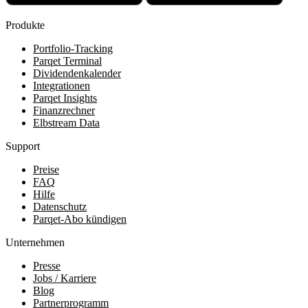
Produkte
Portfolio-Tracking
Parqet Terminal
Dividendenkalender
Integrationen
Parqet Insights
Finanzrechner
Elbstream Data
Support
Preise
FAQ
Hilfe
Datenschutz
Parqet-Abo kündigen
Unternehmen
Presse
Jobs / Karriere
Blog
Partnerprogramm