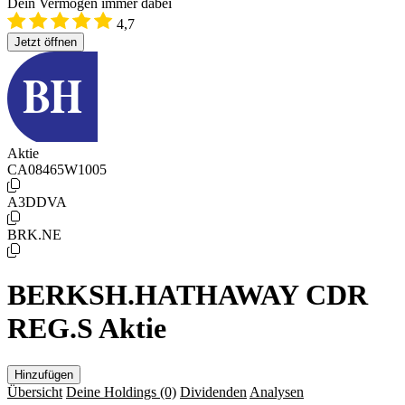
Dein Vermögen immer dabei
4,7
Jetzt öffnen
Aktie
CA08465W1005
A3DDVA
BRK.NE
BERKSH.HATHAWAY CDR
REG.S Aktie
Hinzufügen
Übersicht
Deine Holdings
(0)
Dividenden
Analysen