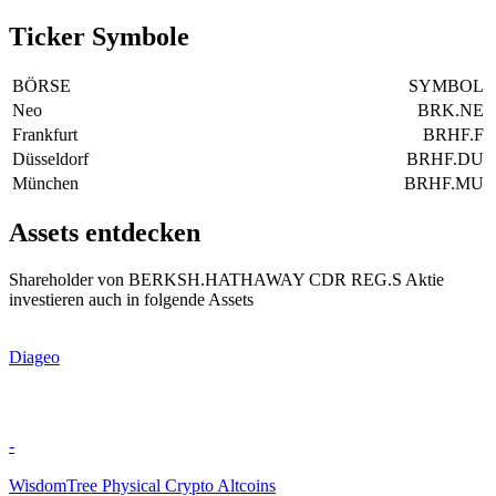
Ticker Symbole
BÖRSE
SYMBOL
Neo
BRK.NE
Frankfurt
BRHF.F
Düsseldorf
BRHF.DU
München
BRHF.MU
Assets entdecken
Shareholder von BERKSH.HATHAWAY CDR REG.S Aktie
investieren auch in folgende Assets
Diageo
-
WisdomTree Physical Crypto Altcoins