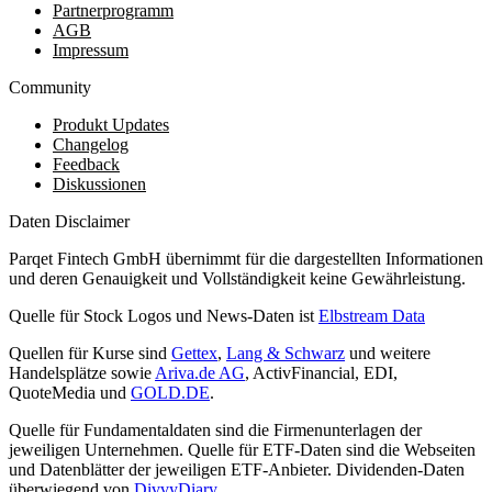
Partnerprogramm
AGB
Impressum
Community
Produkt Updates
Changelog
Feedback
Diskussionen
Daten Disclaimer
Parqet Fintech GmbH übernimmt für die dargestellten Informationen
und deren Genauigkeit und Vollständigkeit keine Gewährleistung.
Quelle für Stock Logos und News-Daten ist
Elbstream Data
Quellen für Kurse sind
Gettex
,
Lang & Schwarz
und weitere
Handelsplätze sowie
Ariva.de AG
, ActivFinancial, EDI,
QuoteMedia und
GOLD.DE
.
Quelle für Fundamentaldaten sind die Firmenunterlagen der
jeweiligen Unternehmen. Quelle für ETF-Daten sind die Webseiten
und Datenblätter der jeweiligen ETF-Anbieter. Dividenden-Daten
überwiegend von
DivvyDiary
.