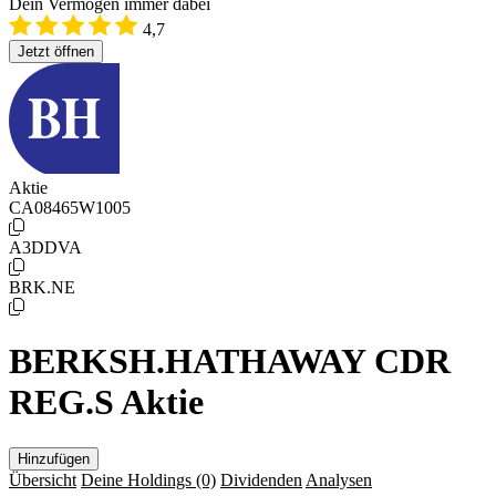
Dein Vermögen immer dabei
4,7
Jetzt öffnen
Aktie
CA08465W1005
A3DDVA
BRK.NE
BERKSH.HATHAWAY CDR
REG.S Aktie
Hinzufügen
Übersicht
Deine Holdings
(0)
Dividenden
Analysen