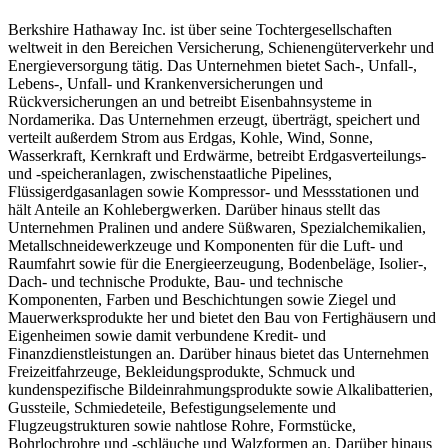
Berkshire Hathaway Inc. ist über seine Tochtergesellschaften
weltweit in den Bereichen Versicherung, Schienengüterverkehr und
Energieversorgung tätig. Das Unternehmen bietet Sach-, Unfall-,
Lebens-, Unfall- und Krankenversicherungen und
Rückversicherungen an und betreibt Eisenbahnsysteme in
Nordamerika. Das Unternehmen erzeugt, überträgt, speichert und
verteilt außerdem Strom aus Erdgas, Kohle, Wind, Sonne,
Wasserkraft, Kernkraft und Erdwärme, betreibt Erdgasverteilungs-
und -speicheranlagen, zwischenstaatliche Pipelines,
Flüssigerdgasanlagen sowie Kompressor- und Messstationen und
hält Anteile an Kohlebergwerken. Darüber hinaus stellt das
Unternehmen Pralinen und andere Süßwaren, Spezialchemikalien,
Metallschneidewerkzeuge und Komponenten für die Luft- und
Raumfahrt sowie für die Energieerzeugung, Bodenbeläge, Isolier-,
Dach- und technische Produkte, Bau- und technische
Komponenten, Farben und Beschichtungen sowie Ziegel und
Mauerwerksprodukte her und bietet den Bau von Fertighäusern und
Eigenheimen sowie damit verbundene Kredit- und
Finanzdienstleistungen an. Darüber hinaus bietet das Unternehmen
Freizeitfahrzeuge, Bekleidungsprodukte, Schmuck und
kundenspezifische Bildeinrahmungsprodukte sowie Alkalibatterien,
Gussteile, Schmiedeteile, Befestigungselemente und
Flugzeugstrukturen sowie nahtlose Rohre, Formstücke,
Bohrlochrohre und -schläuche und Walzformen an. Darüber hinaus