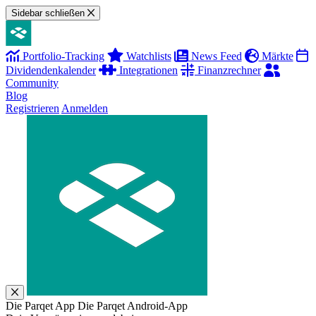
Sidebar schließen
Portfolio-Tracking
Watchlists
News Feed
Märkte
Dividendenkalender
Integrationen
Finanzrechner
Community
Blog
Registrieren
Anmelden
Die Parqet App
Die Parqet Android-App