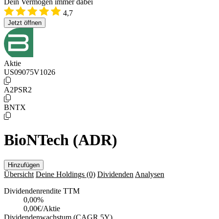
Dein Vermögen immer dabei
4,7
Jetzt öffnen
Aktie
US09075V1026
A2PSR2
BNTX
BioNTech (ADR)
Hinzufügen
Übersicht
Deine Holdings
(0)
Dividenden
Analysen
Dividendenrendite TTM
0,00
%
0,00€/Aktie
Dividendenwachstum (CAGR 5Y)