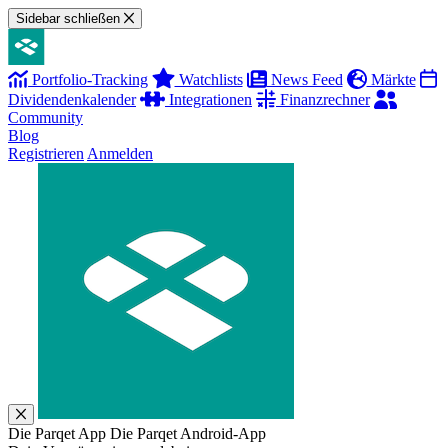
Sidebar schließen
Portfolio-Tracking
Watchlists
News Feed
Märkte
Dividendenkalender
Integrationen
Finanzrechner
Community
Blog
Registrieren
Anmelden
Die Parqet App
Die Parqet Android-App