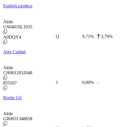
EssilorLuxottica
Aktie
US04010L1035
Q
9,71
%
3,79%
A0DQY4
Ares Capital
Aktie
CH0012032048
J
0,00
%
-
855167
Roche GS
Aktie
GB0031348658