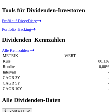
Tools für Dividenden-Investoren
Profil auf DivvyDiary
Portfolio-Tracking
Dividenden
Kennzahlen
Alle
Kennzahlen
METRIK
WERT
Kurs
80,13
€
Rendite
0,00
%
Intervall
-
CAGR 3Y
-
CAGR 5Y
-
CAGR 10Y
-
Alle Dividenden-Daten
Export als CSV