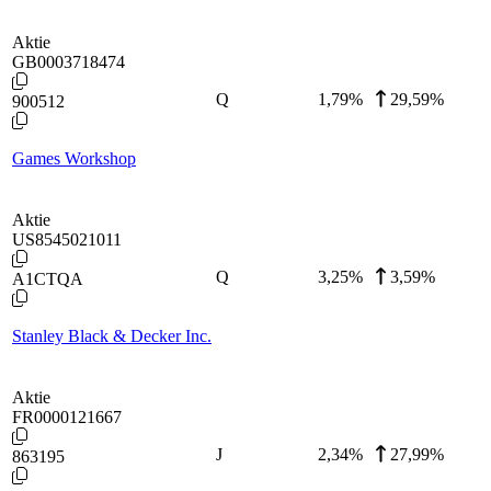
Aktie
GB0003718474
Q
1,79
%
29,59%
900512
Games Workshop
Aktie
US8545021011
Q
3,25
%
3,59%
A1CTQA
Stanley Black & Decker Inc.
Aktie
FR0000121667
J
2,34
%
27,99%
863195