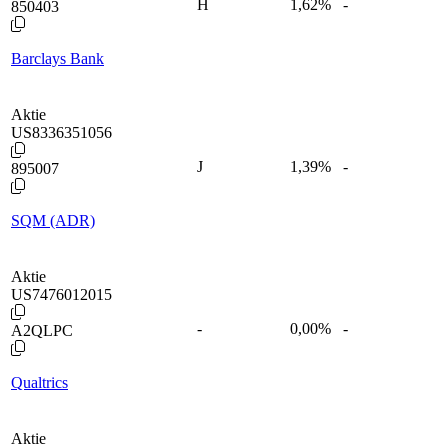
H
1,62
%
-
850403
Barclays Bank
Aktie
US8336351056
J
1,39
%
-
895007
SQM (ADR)
Aktie
US7476012015
-
0,00
%
-
A2QLPC
Qualtrics
Aktie