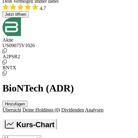
Dein Vermögen immer dabei
4,7
Jetzt öffnen
Aktie
US09075V1026
A2PSR2
BNTX
BioNTech (ADR)
Hinzufügen
Übersicht
Deine Holdings
(0)
Dividenden
Analysen
Kurs-Chart