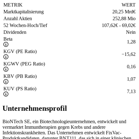
METRIK
WERT
Marktkapitalisierung
20,25 Mrd
€
Anzahl Aktien
252,88 Mio
52 Wochen-Hoch/Tief
107,62
€
-
69,02
€
Dividenden
Nein
Beta
1,28
KGV (PE Ratio)
−
15,62
KGWV (PEG Ratio)
0,16
KBV (PB Ratio)
1,07
KUV (PS Ratio)
7,13
Unternehmensprofil
BioNTech SE, ein Biotechnologieunternehmen, entwickelt und
vermarktet Immuntherapien gegen Krebs und andere
Infektionskrankheiten. Das Unternehmen entwickelt FixVac-
Produktkandidaten, darunter BNT111, das sich in einer klinischen