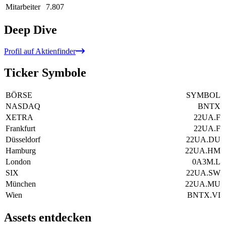
Mitarbeiter
7.807
Deep Dive
Profil auf Aktienfinder
Ticker Symbole
BÖRSE
SYMBOL
NASDAQ
BNTX
XETRA
22UA.F
Frankfurt
22UA.F
Düsseldorf
22UA.DU
Hamburg
22UA.HM
London
0A3M.L
SIX
22UA.SW
München
22UA.MU
Wien
BNTX.VI
Assets entdecken