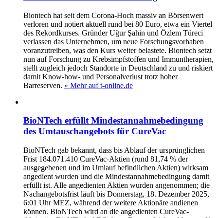
Biontech hat seit dem Corona-Hoch massiv an Börsenwert
verloren und notiert aktuell rund bei 80 Euro, etwa ein Viertel
des Rekordkurses. Gründer Uğur Şahin und Özlem Türeci
verlassen das Unternehmen, um neue Forschungsvorhaben
voranzutreiben, was den Kurs weiter belastete. Biontech setzt
nun auf Forschung zu Krebsimpfstoffen und Immuntherapien,
stellt zugleich jedoch Standorte in Deutschland zu und riskiert
damit Know-how- und Personalverlust trotz hoher
Barreserven.
» Mehr auf t-online.de
BioNTech erfüllt Mindestannahmebedingung
des Umtauschangebots für CureVac
BioNTech gab bekannt, dass bis Ablauf der ursprünglichen
Frist 184.071.410 CureVac-Aktien (rund 81,74 % der
ausgegebenen und im Umlauf befindlichen Aktien) wirksam
angedient wurden und die Mindestannahmebedingung damit
erfüllt ist. Alle angedienten Aktien wurden angenommen; die
Nachangebotsfrist läuft bis Donnerstag, 18. Dezember 2025,
6:01 Uhr MEZ, während der weitere Aktionäre andienen
können. BioNTech wird an die angedienten CureVac-