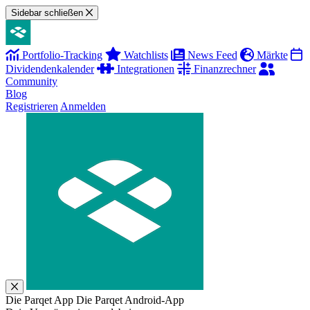
Sidebar schließen
Portfolio-Tracking
Watchlists
News Feed
Märkte
Dividendenkalender
Integrationen
Finanzrechner
Community
Blog
Registrieren
Anmelden
Die Parqet App
Die Parqet Android-App