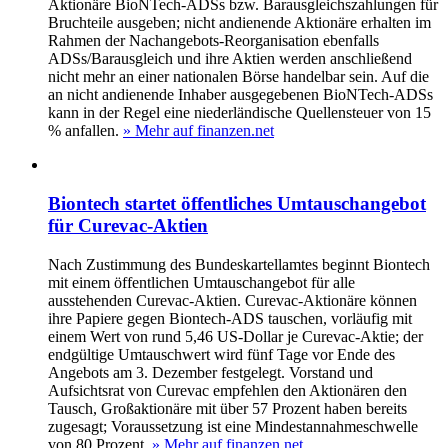
Aktionäre BioNTech-ADSs bzw. Barausgleichszahlungen für
Bruchteile ausgeben; nicht andienende Aktionäre erhalten im
Rahmen der Nachangebots-Reorganisation ebenfalls
ADSs/Barausgleich und ihre Aktien werden anschließend
nicht mehr an einer nationalen Börse handelbar sein. Auf die
an nicht andienende Inhaber ausgegebenen BioNTech-ADSs
kann in der Regel eine niederländische Quellensteuer von 15
% anfallen.
» Mehr auf finanzen.net
Biontech startet öffentliches Umtauschangebot
für Curevac-Aktien
Nach Zustimmung des Bundeskartellamtes beginnt Biontech
mit einem öffentlichen Umtauschangebot für alle
ausstehenden Curevac-Aktien. Curevac-Aktionäre können
ihre Papiere gegen Biontech-ADS tauschen, vorläufig mit
einem Wert von rund 5,46 US-Dollar je Curevac-Aktie; der
endgültige Umtauschwert wird fünf Tage vor Ende des
Angebots am 3. Dezember festgelegt. Vorstand und
Aufsichtsrat von Curevac empfehlen den Aktionären den
Tausch, Großaktionäre mit über 57 Prozent haben bereits
zugesagt; Voraussetzung ist eine Mindestannahmeschwelle
von 80 Prozent.
» Mehr auf finanzen.net