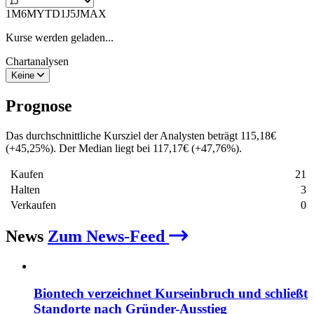
1M
6M
YTD
1J
5J
MAX
Kurse werden geladen...
Chartanalysen
Keine
Prognose
Das durchschnittliche Kursziel der Analysten beträgt
115,18
€
(
+
45,25
%
)
. Der Median liegt bei
117,17
€
(
+
47,76
%
)
.
Kaufen
21
Halten
3
Verkaufen
0
News
Zum News-Feed
Biontech verzeichnet Kurseinbruch und schließt
Standorte nach Gründer-Ausstieg