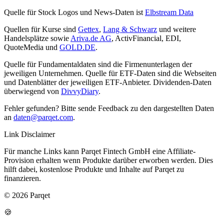
Quelle für Stock Logos und News-Daten ist
Elbstream Data
Quellen für Kurse sind
Gettex
,
Lang & Schwarz
und weitere
Handelsplätze sowie
Ariva.de AG
, ActivFinancial, EDI,
QuoteMedia und
GOLD.DE
.
Quelle für Fundamentaldaten sind die Firmenunterlagen der
jeweiligen Unternehmen. Quelle für ETF-Daten sind die Webseiten
und Datenblätter der jeweiligen ETF-Anbieter. Dividenden-Daten
überwiegend von
DivvyDiary
.
Fehler gefunden? Bitte sende Feedback zu den dargestellten Daten
an
daten@parqet.com
.
Link Disclaimer
Für manche Links kann Parqet Fintech GmbH eine Affiliate-
Provision erhalten wenn Produkte darüber erworben werden. Dies
hilft dabei, kostenlose Produkte und Inhalte auf Parqet zu
finanzieren.
© 2026 Parqet
🍪