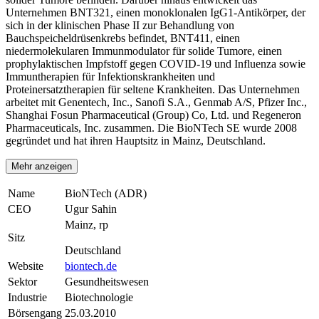
Unternehmen BNT321, einen monoklonalen IgG1-Antikörper, der
sich in der klinischen Phase II zur Behandlung von
Bauchspeicheldrüsenkrebs befindet, BNT411, einen
niedermolekularen Immunmodulator für solide Tumore, einen
prophylaktischen Impfstoff gegen COVID-19 und Influenza sowie
Immuntherapien für Infektionskrankheiten und
Proteinersatztherapien für seltene Krankheiten. Das Unternehmen
arbeitet mit Genentech, Inc., Sanofi S.A., Genmab A/S, Pfizer Inc.,
Shanghai Fosun Pharmaceutical (Group) Co, Ltd. und Regeneron
Pharmaceuticals, Inc. zusammen. Die BioNTech SE wurde 2008
gegründet und hat ihren Hauptsitz in Mainz, Deutschland.
Mehr anzeigen
Name
BioNTech (ADR)
CEO
Ugur Sahin
Mainz, rp
Sitz
Deutschland
Website
biontech.de
Sektor
Gesundheitswesen
Industrie
Biotechnologie
Börsengang
25.03.2010