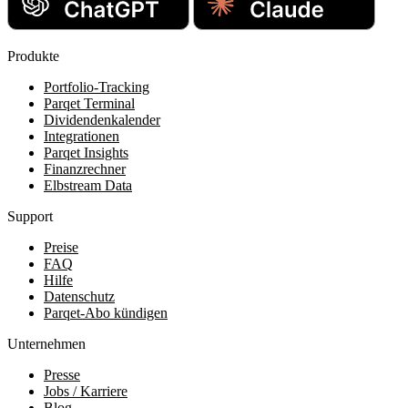
Produkte
Portfolio-Tracking
Parqet Terminal
Dividendenkalender
Integrationen
Parqet Insights
Finanzrechner
Elbstream Data
Support
Preise
FAQ
Hilfe
Datenschutz
Parqet-Abo kündigen
Unternehmen
Presse
Jobs / Karriere
Blog