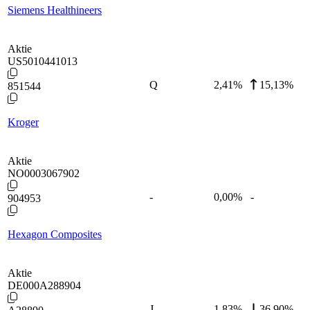
Siemens Healthineers
Aktie
US5010441013
Q
2,41
%
15,13%
851544
Kroger
Aktie
NO0003067902
-
0,00
%
-
904953
Hexagon Composites
Aktie
DE000A288904
J
1,83
%
36,90%