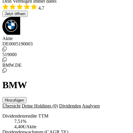
Dein Vermögen immer dabei
4,7
Jetzt öffnen
Aktie
DE0005190003
519000
BMW.DE
BMW
Hinzufügen
Übersicht
Deine Holdings
(0)
Dividenden
Analysen
Dividendenrendite TTM
7,51
%
4,40€/Aktie
Dividendenwachstum (CAGR 5Y)