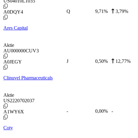
US04010L1035
Q
9,71
%
3,79%
A0DQY4
Ares Capital
Aktie
AU000000CUV3
J
0,50
%
12,77%
A0JEGY
Clinuvel Pharmaceuticals
Aktie
US2220702037
-
0,00
%
-
A1WY6X
Coty