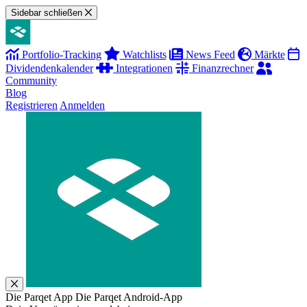
Sidebar schließen
Portfolio-Tracking
Watchlists
News Feed
Märkte
Dividendenkalender
Integrationen
Finanzrechner
Community
Blog
Registrieren
Anmelden
Die Parqet App
Die Parqet Android-App