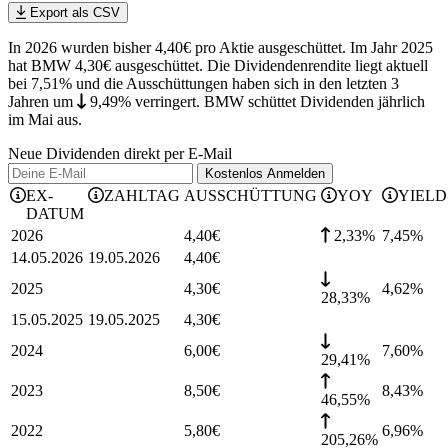
Export als CSV
In 2026 wurden bisher 4,40€ pro Aktie ausgeschüttet. Im Jahr 2025
hat BMW 4,30€ ausgeschüttet.
Die Dividendenrendite liegt aktuell
bei 7,51% und die
Ausschüttungen haben sich in den letzten 3
Jahren
um
9,49%
verringert
.
BMW schüttet Dividenden jährlich
im Mai aus.
Neue Dividenden direkt per E-Mail
Kostenlos
Anmelden
EX-
ZAHLTAG
AUSSCHÜTTUNG
YOY
YIELD
DATUM
2026
4,40
€
2,33%
7,45
%
14.05.2026
19.05.2026
4,40
€
2025
4,30
€
4,62
%
28,33%
15.05.2025
19.05.2025
4,30
€
2024
6,00
€
7,60
%
29,41%
2023
8,50
€
8,43
%
46,55%
2022
5,80
€
6,96
%
205,26%