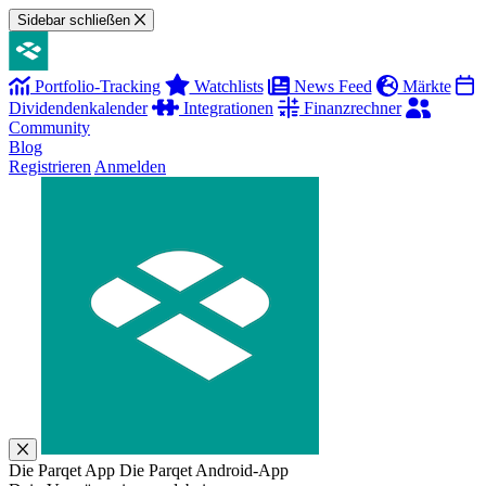
Sidebar schließen
Portfolio-Tracking
Watchlists
News Feed
Märkte
Dividendenkalender
Integrationen
Finanzrechner
Community
Blog
Registrieren
Anmelden
Die Parqet App
Die Parqet Android-App