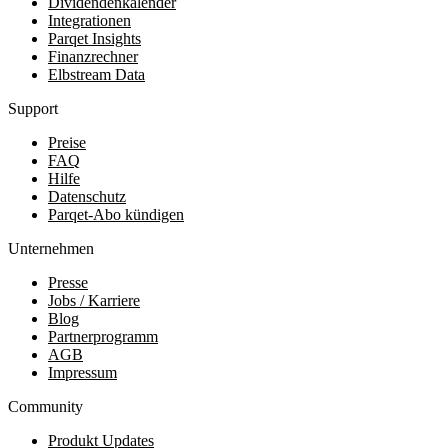
Dividendenkalender
Integrationen
Parqet Insights
Finanzrechner
Elbstream Data
Support
Preise
FAQ
Hilfe
Datenschutz
Parqet-Abo kündigen
Unternehmen
Presse
Jobs / Karriere
Blog
Partnerprogramm
AGB
Impressum
Community
Produkt Updates