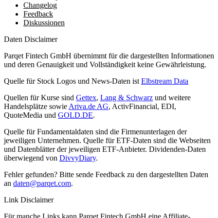
Changelog
Feedback
Diskussionen
Daten Disclaimer
Parqet Fintech GmbH übernimmt für die dargestellten Informationen
und deren Genauigkeit und Vollständigkeit keine Gewährleistung.
Quelle für Stock Logos und News-Daten ist
Elbstream Data
Quellen für Kurse sind
Gettex
,
Lang & Schwarz
und weitere
Handelsplätze sowie
Ariva.de AG
, ActivFinancial, EDI,
QuoteMedia und
GOLD.DE
.
Quelle für Fundamentaldaten sind die Firmenunterlagen der
jeweiligen Unternehmen. Quelle für ETF-Daten sind die Webseiten
und Datenblätter der jeweiligen ETF-Anbieter. Dividenden-Daten
überwiegend von
DivvyDiary
.
Fehler gefunden? Bitte sende Feedback zu den dargestellten Daten
an
daten@parqet.com
.
Link Disclaimer
Für manche Links kann Parqet Fintech GmbH eine Affiliate-