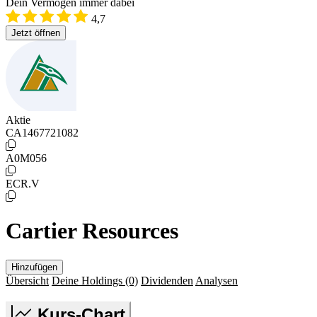
Dein Vermögen immer dabei
4,7
Jetzt öffnen
Aktie
CA1467721082
A0M056
ECR.V
Cartier Resources
Hinzufügen
Übersicht
Deine Holdings
(0)
Dividenden
Analysen
Kurs-Chart