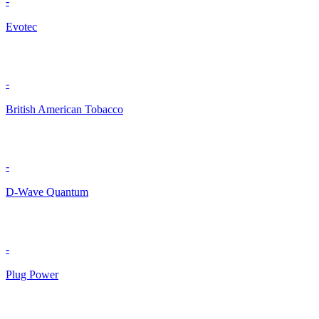
-
Evotec
-
British American Tobacco
-
D-Wave Quantum
-
Plug Power