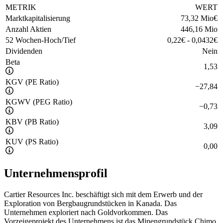
METRIK
WERT
Marktkapitalisierung
73,32 Mio
€
Anzahl Aktien
446,16 Mio
52 Wochen-Hoch/Tief
0,22
€
-
0,0432
€
Dividenden
Nein
Beta
1,53
KGV (PE Ratio)
−
27,84
KGWV (PEG Ratio)
−
0,73
KBV (PB Ratio)
3,09
KUV (PS Ratio)
0,00
Unternehmensprofil
Cartier Resources Inc. beschäftigt sich mit dem Erwerb und der
Exploration von Bergbaugrundstücken in Kanada. Das
Unternehmen exploriert nach Goldvorkommen. Das
Vorzeigeprojekt des Unternehmens ist das Minengrundstück Chimo,