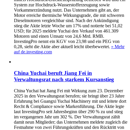
System zur Hochdruck-Wasserstofferzeugung sowie
Vorkammerzündung nutzt. Das Unternehmen gibt an, der
Motor erreiche thermische Wirkungsgrade, die mit schweren
Dieselmotoren vergleichbar sind. Nach der Ankündigung
stieg die Aktie letzte Woche um 17% und notierte bei 51,02
USD; für 2025 meldete Yuchai den Verkauf von 461.309
Motoren und einen Umsatz von 24,6 Mrd. RMB.
InvestingPro nennt ein KGV von 23,98 und ein PEG von
0,28, sieht die Aktie aber aktuell leicht überbewertet.
» Mehr
auf de.investing.com
China Yuchai beruft Jiang Fei in
Verwaltungsrat nach starkem Kursanstieg
China Yuchai hat Jiang Fei mit Wirkung zum 23. Dezember
2025 in den Verwaltungsrat berufen; sie bringt über 23 Jahre
Erfahrung bei Guangxi Yuchai Machinery mit und leitete dort
Recht & Compliance sowie Markenführung. Die Aktie legte
laut InvestingPro seit Jahresbeginn über 290 % zu und stieg
im vergangenen Jahr um 302 %. Der Verwaltungsrat zählt
damit neun Mitglieder; das Unternehmen meldete zugleich die
Festnahme von zwei Führungskräften und den Rücktritt von