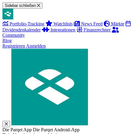
Sidebar schließen
Portfolio-Tracking
Watchlists
News Feed
Märkte
Dividendenkalender
Integrationen
Finanzrechner
Community
Blog
Registrieren
Anmelden
Die Parqet App
Die Parqet Android-App