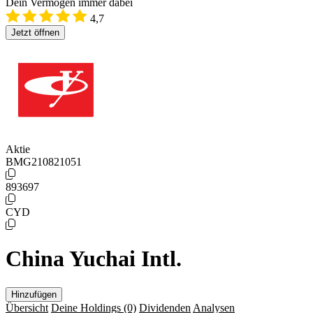
Dein Vermögen immer dabei
4,7
Jetzt öffnen
Aktie
BMG210821051
893697
CYD
China Yuchai Intl.
Hinzufügen
Übersicht
Deine Holdings
(0)
Dividenden
Analysen