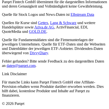
Parqet Fintech GmbH übernimmt für die dargestellten Informationen
und deren Genauigkeit und Vollständigkeit keine Gewährleistung.
Quelle für Stock Logos und News-Daten ist
Elbstream Data
Quellen für Kurse sind
Gettex
,
Lang & Schwarz
und weitere
Handelsplätze sowie
Ariva.de AG
, ActivFinancial, EDI,
QuoteMedia und
GOLD.DE
.
Quelle für Fundamentaldaten sind die Firmenunterlagen der
jeweiligen Unternehmen. Quelle für ETF-Daten sind die Webseiten
und Datenblätter der jeweiligen ETF-Anbieter. Dividenden-Daten
überwiegend von
DivvyDiary
.
Fehler gefunden? Bitte sende Feedback zu den dargestellten Daten
an
daten@parqet.com
.
Link Disclaimer
Für manche Links kann Parqet Fintech GmbH eine Affiliate-
Provision erhalten wenn Produkte darüber erworben werden. Dies
hilft dabei, kostenlose Produkte und Inhalte auf Parqet zu
finanzieren.
© 2026 Parqet