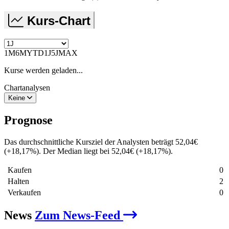
Kurs-Chart
1M
6M
YTD
1J
5J
MAX
Kurse werden geladen...
Chartanalysen
Keine
Prognose
Das durchschnittliche Kursziel der Analysten beträgt
52,04
€
(
+
18,17
%
)
. Der Median liegt bei
52,04
€
(
+
18,17
%
)
.
Kaufen
0
Halten
2
Verkaufen
0
News
Zum News-Feed