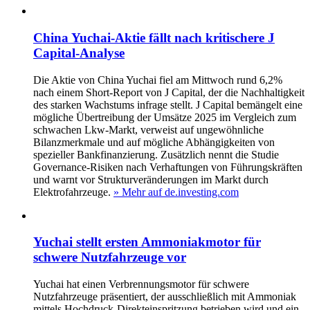
China Yuchai-Aktie fällt nach kritischere J
Capital-Analyse
Die Aktie von China Yuchai fiel am Mittwoch rund 6,2%
nach einem Short-Report von J Capital, der die Nachhaltigkeit
des starken Wachstums infrage stellt. J Capital bemängelt eine
mögliche Übertreibung der Umsätze 2025 im Vergleich zum
schwachen Lkw-Markt, verweist auf ungewöhnliche
Bilanzmerkmale und auf mögliche Abhängigkeiten von
spezieller Bankfinanzierung. Zusätzlich nennt die Studie
Governance-Risiken nach Verhaftungen von Führungskräften
und warnt vor Strukturveränderungen im Markt durch
Elektrofahrzeuge.
» Mehr auf de.investing.com
Yuchai stellt ersten Ammoniakmotor für
schwere Nutzfahrzeuge vor
Yuchai hat einen Verbrennungsmotor für schwere
Nutzfahrzeuge präsentiert, der ausschließlich mit Ammoniak
mittels Hochdruck-Direkteinspritzung betrieben wird und ein