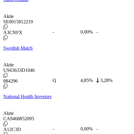
Aktie
SE0015812219
-
0,00
%
-
A3CNFX
Swedish Match
Aktie
US63633D1046
Q
4,85
%
3,28%
884296
National Health Investors
Aktie
CA9468852095
-
0,00
%
-
A12C3D