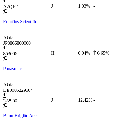
J
1,03
%
-
A2QJCT
Eurofins Scientific
Aktie
JP3866800000
H
0,94
%
6,65%
853666
Panasonic
Aktie
DE0005229504
J
12,42
%
-
522950
Bijou Brigitte Acc