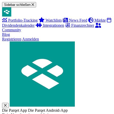
Sidebar schließen
Portfolio-Tracking
Watchlists
News Feed
Märkte
Dividendenkalender
Integrationen
Finanzrechner
Community
Blog
Registrieren
Anmelden
Die Parqet App
Die Parqet Android-App