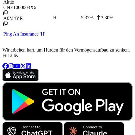
Aktie
CNE1000003X6
H
5,37
%
3,30%
A0M4YR
Ping An Insurance 'H'
Wir arbeiten hart, um Hürden für den Vermögensaufbau zu senken.
Für alle.