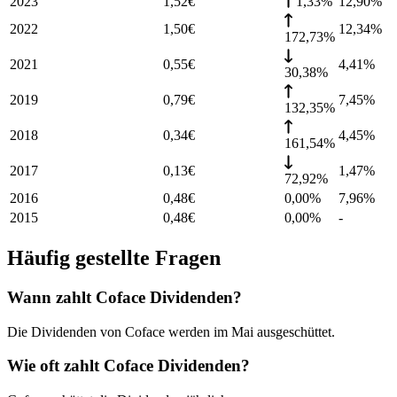
2023
1,52
€
1,33%
12,90
%
2022
1,50
€
12,34
%
172,73%
2021
0,55
€
4,41
%
30,38%
2019
0,79
€
7,45
%
132,35%
2018
0,34
€
4,45
%
161,54%
2017
0,13
€
1,47
%
72,92%
2016
0,48
€
0,00%
7,96
%
2015
0,48
€
0,00%
-
Häufig gestellte Fragen
Wann zahlt Coface Dividenden?
Die Dividenden von Coface werden im Mai ausgeschüttet.
Wie oft zahlt Coface Dividenden?