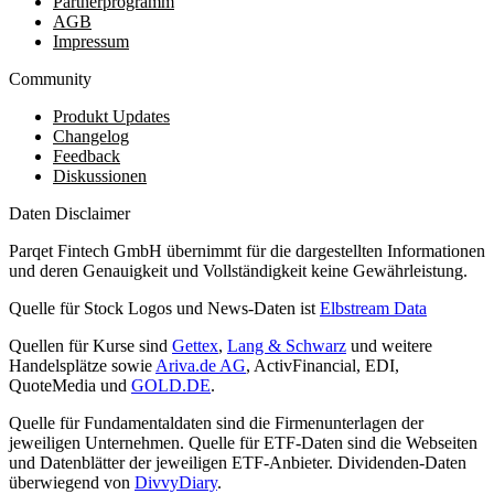
Partnerprogramm
AGB
Impressum
Community
Produkt Updates
Changelog
Feedback
Diskussionen
Daten Disclaimer
Parqet Fintech GmbH übernimmt für die dargestellten Informationen
und deren Genauigkeit und Vollständigkeit keine Gewährleistung.
Quelle für Stock Logos und News-Daten ist
Elbstream Data
Quellen für Kurse sind
Gettex
,
Lang & Schwarz
und weitere
Handelsplätze sowie
Ariva.de AG
, ActivFinancial, EDI,
QuoteMedia und
GOLD.DE
.
Quelle für Fundamentaldaten sind die Firmenunterlagen der
jeweiligen Unternehmen. Quelle für ETF-Daten sind die Webseiten
und Datenblätter der jeweiligen ETF-Anbieter. Dividenden-Daten
überwiegend von
DivvyDiary
.