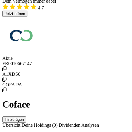
Dein Vermögen immer dabei
4,7
Jetzt öffnen
Aktie
FR0010667147
A1XDS6
COFA.PA
Coface
Hinzufügen
Übersicht
Deine Holdings
(0)
Dividenden
Analysen