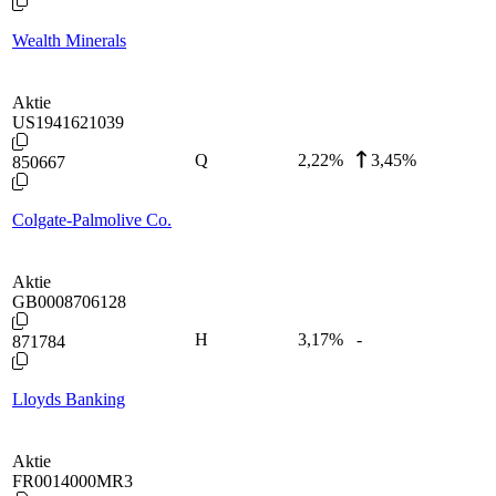
Wealth Minerals
Aktie
US1941621039
Q
2,22
%
3,45%
850667
Colgate-Palmolive Co.
Aktie
GB0008706128
H
3,17
%
-
871784
Lloyds Banking
Aktie
FR0014000MR3