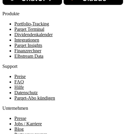
Produkte
Portfolio-Tracking
Parqet Terminal
Dividendenkalender
Integrationen
Parqet Insights
Finanzrechner
Elbstream Data
Support
Preise
FAQ
Hilfe
Datenschutz
Parqet-Abo kündigen
Unternehmen
Presse
Jobs / Karriere
Blog