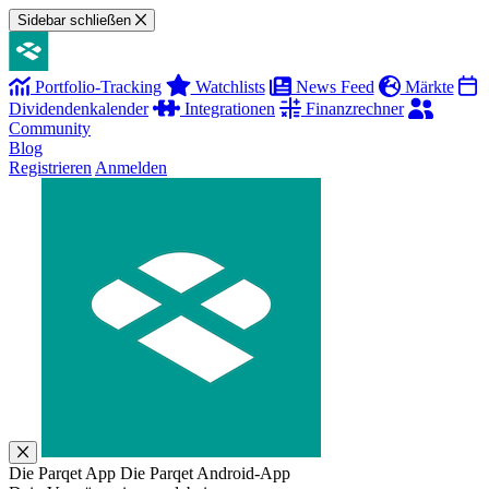
Sidebar schließen
Portfolio-Tracking
Watchlists
News Feed
Märkte
Dividendenkalender
Integrationen
Finanzrechner
Community
Blog
Registrieren
Anmelden
Die Parqet App
Die Parqet Android-App