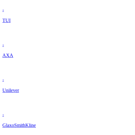
-
TUI
-
AXA
-
Unilever
-
GlaxoSmithKline