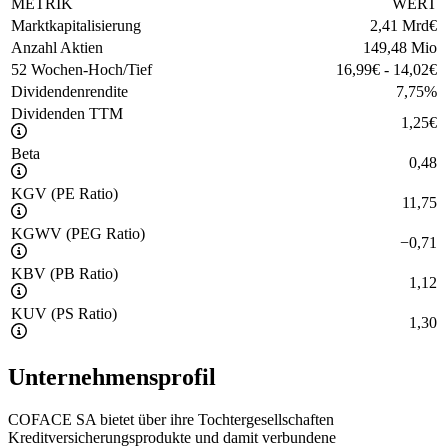
METRIK
WERT
Marktkapitalisierung
2,41 Mrd
€
Anzahl Aktien
149,48 Mio
52 Wochen-Hoch/Tief
16,99
€
-
14,02
€
Dividendenrendite
7,75
%
Dividenden TTM
1,25
€
Beta
0,48
KGV (PE Ratio)
11,75
KGWV (PEG Ratio)
−
0,71
KBV (PB Ratio)
1,12
KUV (PS Ratio)
1,30
Unternehmensprofil
COFACE SA bietet über ihre Tochtergesellschaften
Kreditversicherungsprodukte und damit verbundene