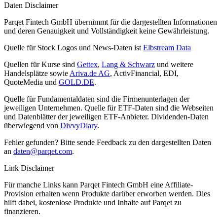
Daten Disclaimer
Parqet Fintech GmbH übernimmt für die dargestellten Informationen
und deren Genauigkeit und Vollständigkeit keine Gewährleistung.
Quelle für Stock Logos und News-Daten ist
Elbstream Data
Quellen für Kurse sind
Gettex
,
Lang & Schwarz
und weitere
Handelsplätze sowie
Ariva.de AG
, ActivFinancial, EDI,
QuoteMedia und
GOLD.DE
.
Quelle für Fundamentaldaten sind die Firmenunterlagen der
jeweiligen Unternehmen. Quelle für ETF-Daten sind die Webseiten
und Datenblätter der jeweiligen ETF-Anbieter. Dividenden-Daten
überwiegend von
DivvyDiary
.
Fehler gefunden? Bitte sende Feedback zu den dargestellten Daten
an
daten@parqet.com
.
Link Disclaimer
Für manche Links kann Parqet Fintech GmbH eine Affiliate-
Provision erhalten wenn Produkte darüber erworben werden. Dies
hilft dabei, kostenlose Produkte und Inhalte auf Parqet zu
finanzieren.