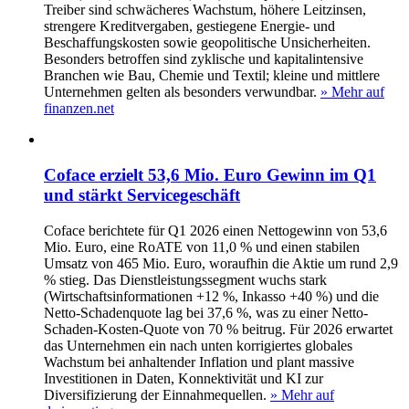
Treiber sind schwächeres Wachstum, höhere Leitzinsen,
strengere Kreditvergaben, gestiegene Energie- und
Beschaffungskosten sowie geopolitische Unsicherheiten.
Besonders betroffen sind zyklische und kapitalintensive
Branchen wie Bau, Chemie und Textil; kleine und mittlere
Unternehmen gelten als besonders verwundbar.
» Mehr auf
finanzen.net
Coface erzielt 53,6 Mio. Euro Gewinn im Q1
und stärkt Servicegeschäft
Coface berichtete für Q1 2026 einen Nettogewinn von 53,6
Mio. Euro, eine RoATE von 11,0 % und einen stabilen
Umsatz von 465 Mio. Euro, woraufhin die Aktie um rund 2,9
% stieg. Das Dienstleistungssegment wuchs stark
(Wirtschaftsinformationen +12 %, Inkasso +40 %) und die
Netto-Schadenquote lag bei 37,6 %, was zu einer Netto-
Schaden-Kosten-Quote von 70 % beitrug. Für 2026 erwartet
das Unternehmen ein nach unten korrigiertes globales
Wachstum bei anhaltender Inflation und plant massive
Investitionen in Daten, Konnektivität und KI zur
Diversifizierung der Einnahmequellen.
» Mehr auf