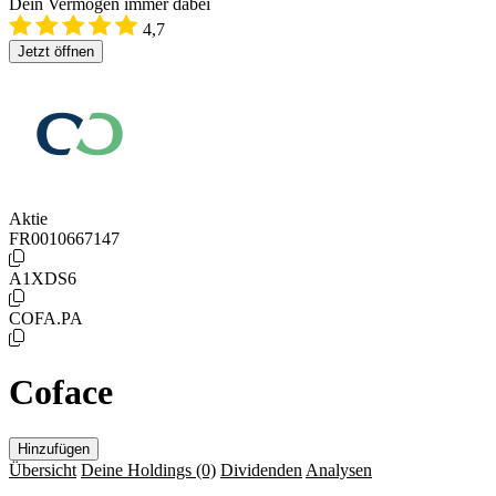
Dein Vermögen immer dabei
4,7
Jetzt öffnen
Aktie
FR0010667147
A1XDS6
COFA.PA
Coface
Hinzufügen
Übersicht
Deine Holdings
(0)
Dividenden
Analysen