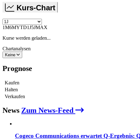
Kurs-Chart
1M
6M
YTD
1J
5J
MAX
Kurse werden geladen...
Chartanalysen
Keine
Prognose
Kaufen
Halten
Verkaufen
News
Zum News-Feed
Cogeco Communications erwartet Q‑Ergebnis: Q