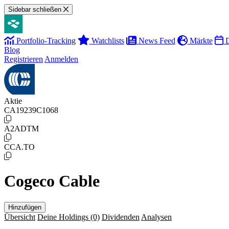
Sidebar schließen
Portfolio-Tracking
Watchlists
News Feed
Märkte
D
Blog
Registrieren
Anmelden
Aktie
CA19239C1068
A2ADTM
CCA.TO
Cogeco Cable
Hinzufügen
Übersicht
Deine Holdings
(0)
Dividenden
Analysen