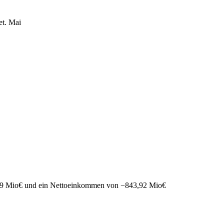
et.
Mai
9 Mio
€
und ein Nettoeinkommen von
−
843,92 Mio
€