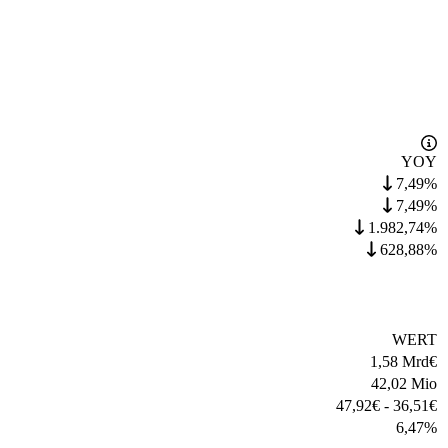
YOY
7,49%
7,49%
1.982,74%
628,88%
WERT
1,58 Mrd
€
42,02 Mio
47,92
€
-
36,51
€
6,47
%