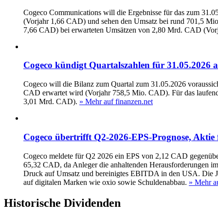
Cogeco Communications will die Ergebnisse für das zum 31.05
(Vorjahr 1,66 CAD) und sehen den Umsatz bei rund 701,5 Mio
7,66 CAD) bei erwarteten Umsätzen von 2,80 Mrd. CAD (Vor
Cogeco kündigt Quartalszahlen für 31.05.2026 a
Cogeco will die Bilanz zum Quartal zum 31.05.2026 voraussic
CAD erwartet wird (Vorjahr 758,5 Mio. CAD). Für das laufen
3,01 Mrd. CAD).
» Mehr auf finanzen.net
Cogeco übertrifft Q2-2026-EPS-Prognose, Aktie f
Cogeco meldete für Q2 2026 ein EPS von 2,12 CAD gegenüber 
65,32 CAD, da Anleger die anhaltenden Herausforderungen im
Druck auf Umsatz und bereinigtes EBITDA in den USA. Die J
auf digitalen Marken wie oxio sowie Schuldenabbau.
» Mehr a
Historische
Dividenden