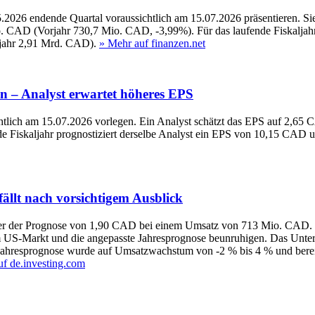
.2026 endende Quartal voraussichtlich am 15.07.2026 präsentieren. S
. CAD (Vorjahr 730,7 Mio. CAD, -3,99%). Für das laufende Fiskaljah
jahr 2,91 Mrd. CAD).
» Mehr auf finanzen.net
n – Analyst erwartet höheres EPS
htlich am 15.07.2026 vorlegen. Ein Analyst schätzt das EPS auf 2,6
de Fiskaljahr prognostiziert derselbe Analyst ein EPS von 10,15 CA
ällt nach vorsichtigem Ausblick
der Prognose von 1,90 CAD bei einem Umsatz von 713 Mio. CAD. Trotz
 US-Markt und die angepasste Jahresprognose beunruhigen. Das Unter
ahresprognose wurde auf Umsatzwachstum von -2 % bis 4 % und berei
uf de.investing.com