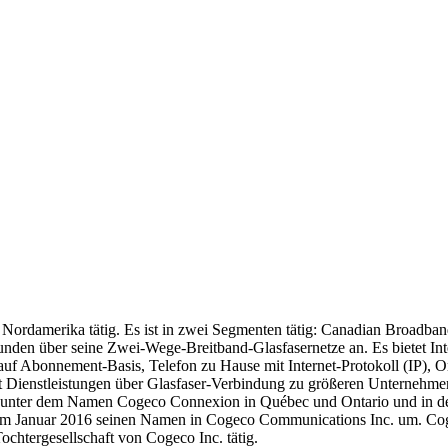
Nordamerika tätig. Es ist in zwei Segmenten tätig: Canadian Broadb
tskunden über seine Zwei-Wege-Breitband-Glasfasernetze an. Es bietet
e auf Abonnement-Basis, Telefon zu Hause mit Internet-Protokoll (IP), 
t Dienstleistungen über Glasfaser-Verbindung zu größeren Unternehmen
te unter dem Namen Cogeco Connexion in Québec und Ontario und in de
 im Januar 2016 seinen Namen in Cogeco Communications Inc. um. Co
chtergesellschaft von Cogeco Inc. tätig.