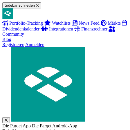
Sidebar schließen
Portfolio-Tracking
Watchlists
News Feed
Märkte
Dividendenkalender
Integrationen
Finanzrechner
Community
Blog
Registrieren
Anmelden
Die Parqet App
Die Parqet Android-App