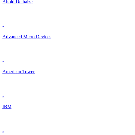
Ahold Delhaize
-
Advanced Micro Devices
-
American Tower
-
IBM
-