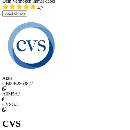
Dein Vermögen immer dabei
4,7
Jetzt öffnen
Aktie
GB00B2863827
A0M5AJ
CVSG.L
CVS