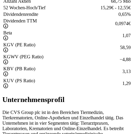
Anzahl Aktien
68,75 Mio
52 Wochen-Hoch/Tief
15,29
€
-
12,55
€
Dividendenrendite
0,65
%
Dividenden TTM
0,0974
€
Beta
1,07
KGV (PE Ratio)
58,59
KGWV (PEG Ratio)
−
4,88
KBV (PB Ratio)
3,13
KUV (PS Ratio)
1,29
Unternehmensprofil
Die CVS Group plc ist in den Bereichen Tiermedizin,
Tierkrematorien, Online-Apotheken und Einzelhandel tätig. Das
Unternehmen ist in vier Segmenten tätig: Tierarztpraxen,
Laboratorien, Krematorien und Online-Einzelhandel. Es betreibt
Tierarztpraxen und ergänzende veterinärmedizinische