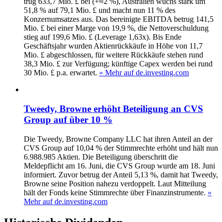
trug 633,7 Mio. £ bei (+≈2 %), Australien wuchs stark um
51,8 % auf 79,1 Mio. £ und macht nun 11 % des
Konzernumsatzes aus. Das bereinigte EBITDA betrug 141,5
Mio. £ bei einer Marge von 19,9 %, die Nettoverschuldung
stieg auf 199,6 Mio. £ (Leverage 1,63x). Bis Ende
Geschäftsjahr wurden Aktienrückkäufe in Höhe von 11,7
Mio. £ abgeschlossen, für weitere Rückkäufe stehen rund
38,3 Mio. £ zur Verfügung; künftige Capex werden bei rund
30 Mio. £ p.a. erwartet.
» Mehr auf de.investing.com
Tweedy, Browne erhöht Beteiligung an CVS
Group auf über 10 %
Die Tweedy, Browne Company LLC hat ihren Anteil an der
CVS Group auf 10,04 % der Stimmrechte erhöht und hält nun
6.988.985 Aktien. Die Beteiligung überschritt die
Meldepflicht am 16. Juni, die CVS Group wurde am 18. Juni
informiert. Zuvor betrug der Anteil 5,13 %, damit hat Tweedy,
Browne seine Position nahezu verdoppelt. Laut Mitteilung
hält der Fonds keine Stimmrechte über Finanzinstrumente.
»
Mehr auf de.investing.com