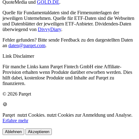
QuoteMedia und
GOLD.DE
.
Quelle für Fundamentaldaten sind die Firmenunterlagen der
jeweiligen Unternehmen. Quelle für ETF-Daten sind die Webseiten
und Datenblätter der jeweiligen ETF-Anbieter. Dividenden-Daten
überwiegend von
DivvyDiary
.
Fehler gefunden? Bitte sende Feedback zu den dargestellten Daten
an
daten@parqet.com
.
Link Disclaimer
Für manche Links kann Parqet Fintech GmbH eine Affiliate-
Provision erhalten wenn Produkte darüber erworben werden. Dies
hilft dabei, kostenlose Produkte und Inhalte auf Parqet zu
finanzieren.
© 2026 Parqet
🍪
Parqet
nutzt Cookies.
nutzt Cookies zur Anmeldung und Analyse.
Erfahre mehr
Ablehnen
Akzeptieren