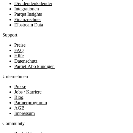
Dividendenkalender
Integrationen
Parqet Insights
Finanzrechner
Elbstream Data
Support
Preise
FAQ
Hilfe
Datenschutz
Parqet-Abo kündigen
Unternehmen
Presse
Jobs / Karriere
Blog
Partnerprogramm
AGB
Impressum
Community