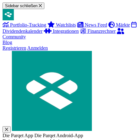
Sidebar schließen
Portfolio-Tracking
Watchlists
News Feed
Märkte
Dividendenkalender
Integrationen
Finanzrechner
Community
Blog
Registrieren
Anmelden
Die Parqet App
Die Parqet Android-App