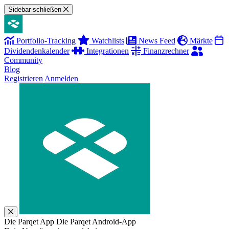
Sidebar schließen
Portfolio-Tracking
Watchlists
News Feed
Märkte
Dividendenkalender
Integrationen
Finanzrechner
Community
Blog
Registrieren
Anmelden
Die Parqet App
Die Parqet Android-App