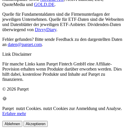
QuoteMedia und
GOLD.DE
.
Quelle für Fundamentaldaten sind die Firmenunterlagen der
jeweiligen Unternehmen. Quelle für ETF-Daten sind die Webseiten
und Datenblätter der jeweiligen ETF-Anbieter. Dividenden-Daten
überwiegend von
DivvyDiary
.
Fehler gefunden? Bitte sende Feedback zu den dargestellten Daten
an
daten@parqet.com
.
Link Disclaimer
Für manche Links kann Parqet Fintech GmbH eine Affiliate-
Provision erhalten wenn Produkte darüber erworben werden. Dies
hilft dabei, kostenlose Produkte und Inhalte auf Parqet zu
finanzieren.
© 2026 Parqet
🍪
Parqet
nutzt Cookies.
nutzt Cookies zur Anmeldung und Analyse.
Erfahre mehr
Ablehnen
Akzeptieren