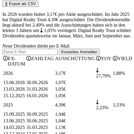
Export als CSV
In 2026 wurden bisher 3,17€ pro Aktie ausgeschüttet. Im Jahr 2025
hat Digital Realty Trust 4,39€ ausgeschüttet.
Die Dividendenrendite
liegt aktuell bei 2,49% und die
Ausschüttungen haben sich in den
letzten 3 Jahren
um
1,05%
verringert
.
Digital Realty Trust schüttet
Dividenden quartalsweise im Januar, März, Juni und September aus.
Neue Dividenden direkt per E-Mail
Kostenlos
Anmelden
EX-
ZAHLTAG
AUSSCHÜTTUNG
YOY
YIELD
DATUM
2026
3,17
€
1,88
%
27,79%
15.06.2026
30.06.2026
1,07
€
13.03.2026
31.03.2026
1,05
€
15.12.2025
16.01.2026
1,05
€
2025
4,39
€
3,33
%
2,23%
15.09.2025
30.09.2025
1,04
€
13.06.2025
30.06.2025
1,04
€
14.03.2025
31.03.2025
1,13
€
13.12.2024
17.01.2025
1,18
€