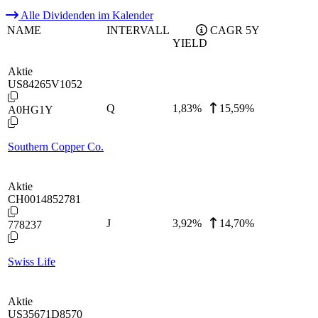
Alle Dividenden im Kalender
NAME
INTERVALL
CAGR 5Y
YIELD
Aktie
US84265V1052
Q
1,83
%
15,59%
A0HG1Y
Southern Copper Co.
Aktie
CH0014852781
J
3,92
%
14,70%
778237
Swiss Life
Aktie
US35671D8570