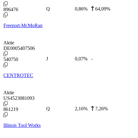
Q
0,86
%
64,09%
896476
Freeport-McMoRan
Aktie
DE0005407506
J
0,07
%
-
540750
CENTROTEC
Aktie
US4523081093
Q
2,16
%
7,26%
861219
Illinois Tool Works