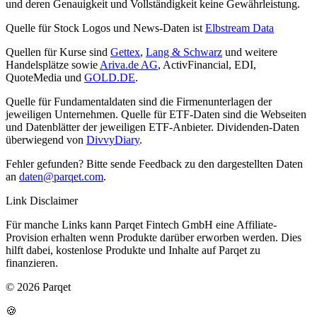
und deren Genauigkeit und Vollständigkeit keine Gewährleistung.
Quelle für Stock Logos und News-Daten ist
Elbstream Data
Quellen für Kurse sind
Gettex
,
Lang & Schwarz
und weitere
Handelsplätze sowie
Ariva.de AG
, ActivFinancial, EDI,
QuoteMedia und
GOLD.DE
.
Quelle für Fundamentaldaten sind die Firmenunterlagen der
jeweiligen Unternehmen. Quelle für ETF-Daten sind die Webseiten
und Datenblätter der jeweiligen ETF-Anbieter. Dividenden-Daten
überwiegend von
DivvyDiary
.
Fehler gefunden? Bitte sende Feedback zu den dargestellten Daten
an
daten@parqet.com
.
Link Disclaimer
Für manche Links kann Parqet Fintech GmbH eine Affiliate-
Provision erhalten wenn Produkte darüber erworben werden. Dies
hilft dabei, kostenlose Produkte und Inhalte auf Parqet zu
finanzieren.
© 2026 Parqet
🍪