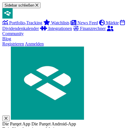
Sidebar schließen
Portfolio-Tracking
Watchlists
News Feed
Märkte
Dividendenkalender
Integrationen
Finanzrechner
Community
Blog
Registrieren
Anmelden
Die Parqet App
Die Parqet Android-App