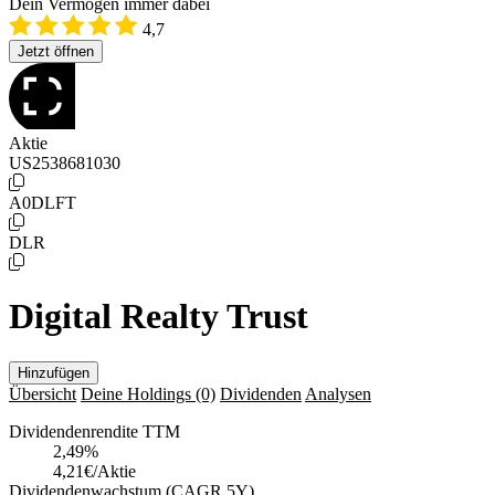
Dein Vermögen immer dabei
4,7
Jetzt öffnen
Aktie
US2538681030
A0DLFT
DLR
Digital Realty Trust
Hinzufügen
Übersicht
Deine Holdings
(0)
Dividenden
Analysen
Dividendenrendite TTM
2,49
%
4,21€/Aktie
Dividendenwachstum (CAGR 5Y)