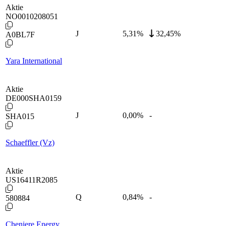
Aktie
NO0010208051
J
5,31
%
32,45%
A0BL7F
Yara International
Aktie
DE000SHA0159
J
0,00
%
-
SHA015
Schaeffler (Vz)
Aktie
US16411R2085
Q
0,84
%
-
580884
Cheniere Energy