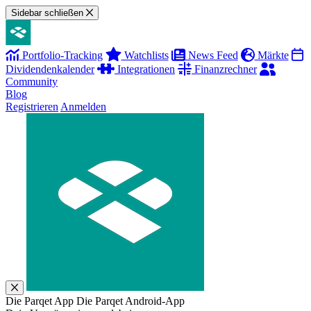
Sidebar schließen
Portfolio-Tracking
Watchlists
News Feed
Märkte
Dividendenkalender
Integrationen
Finanzrechner
Community
Blog
Registrieren
Anmelden
Die Parqet App
Die Parqet Android-App