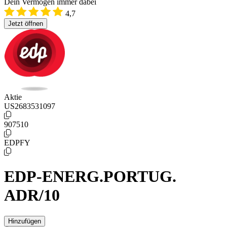
Dein Vermögen immer dabei
4,7
Jetzt öffnen
Aktie
US2683531097
907510
EDPFY
EDP-ENERG.PORTUG.
ADR/10
Hinzufügen