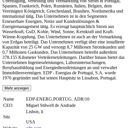
Übertragung, Verteilung und Vermarktung von Strom in Portugal,
Spanien, Frankreich, Polen, Rumänien, Italien, Belgien, dem
Vereinigten Königreich, Griechenland, Brasilien, Nordamerika und
international tätig. Das Unternehmen ist in den Segmenten
Erneuerbare Energien, Netze und Kundenlösungen &
Energiemanagement tätig. Es erzeugt hauptsächlich Strom aus
Wasserkraft, GuD, Kohle, Wind, Sonne, Kernkraft und Kraft-
Wärme-Kopplung. Das Unternehmen ist auch an der Vermarktung
von Erdgas beteiligt. Das Unternehmen verfügt über eine installierte
Kapazität von 25 GW und versorgt 8,7 Millionen Stromkunden und
0,7 Millionen Gaskunden. Das Unternehmen betreibt außerdem
378.155 Kilometer Verteilernetzleitungen. Darüber hinaus bietet das
Unternehmen Ingenieurleistungen, Laboruntersuchungen,
Berufsausbildung und Energiedienstleistungen an und verwaltet
Immobilienvermögen. EDP - Energias de Portugal, S.A. wurde
1976 gegründet und hat seinen Hauptsitz in Lissabon, Portugal.
Mehr anzeigen
Name
EDP-ENERG.PORTUG. ADR/10
CEO
Miguel Stilwell de Andrade
Lisbon, li
Sitz
USA