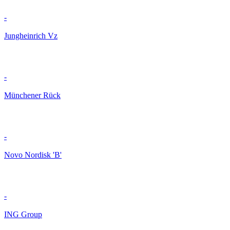
-
Jungheinrich Vz
-
Münchener Rück
-
Novo Nordisk 'B'
-
ING Group