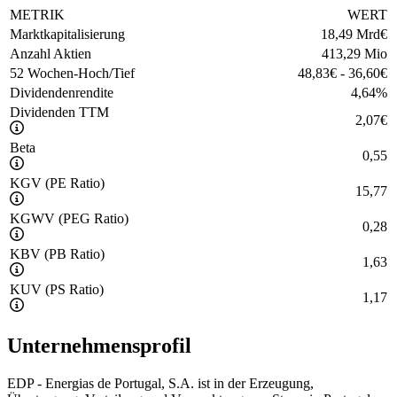
METRIK
WERT
Marktkapitalisierung
18,49 Mrd
€
Anzahl Aktien
413,29 Mio
52 Wochen-Hoch/Tief
48,83
€
-
36,60
€
Dividendenrendite
4,64
%
Dividenden TTM
2,07
€
Beta
0,55
KGV (PE Ratio)
15,77
KGWV (PEG Ratio)
0,28
KBV (PB Ratio)
1,63
KUV (PS Ratio)
1,17
Unternehmensprofil
EDP - Energias de Portugal, S.A. ist in der Erzeugung,