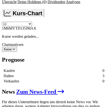
Übersicht
Deine Holdings
(0)
Dividenden
Analysen
Kurs-Chart
1M
6M
YTD
1J
5J
MAX
Kurse werden geladen...
Chartanalysen
Keine
Prognose
Kaufen
0
Halten
3
Verkaufen
0
News
Zum News-Feed
Für dieses Unternehmen liegen uns derzeit keine News vor. Wir
arbeiten daran, weitere Anbieter hinzuzufügen um dies zu ändern.