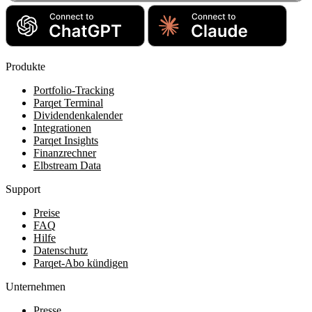
Produkte
Portfolio-Tracking
Parqet Terminal
Dividendenkalender
Integrationen
Parqet Insights
Finanzrechner
Elbstream Data
Support
Preise
FAQ
Hilfe
Datenschutz
Parqet-Abo kündigen
Unternehmen
Presse