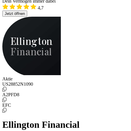
Dein Vermögen immer dabei
4,7
Jetzt öffnen
Aktie
US28852N1090
A2PFD8
EFC
Ellington Financial