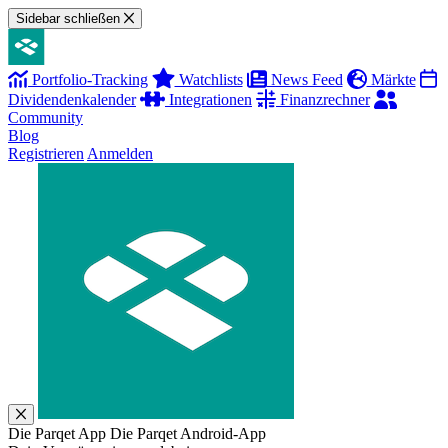
Sidebar schließen
Portfolio-Tracking
Watchlists
News Feed
Märkte
Dividendenkalender
Integrationen
Finanzrechner
Community
Blog
Registrieren
Anmelden
Die Parqet App
Die Parqet Android-App