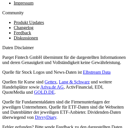
Impressum
Community
Produkt Updates
Changelog
Feedback
Diskussionen
Daten Disclaimer
Parqet Fintech GmbH übernimmt für die dargestellten Informationen
und deren Genauigkeit und Vollständigkeit keine Gewährleistung.
Quelle für Stock Logos und News-Daten ist
Elbstream Data
Quellen für Kurse sind
Gettex
,
Lang & Schwarz
und weitere
Handelsplätze sowie
Ariva.de AG
, ActivFinancial, EDI,
QuoteMedia und
GOLD.DE
.
Quelle für Fundamentaldaten sind die Firmenunterlagen der
jeweiligen Unternehmen. Quelle für ETF-Daten sind die Webseiten
und Datenblätter der jeweiligen ETF-Anbieter. Dividenden-Daten
überwiegend von
DivvyDiary
.
Fehler gefunden? Bitte sende Feedback zu den dargestellten Daten