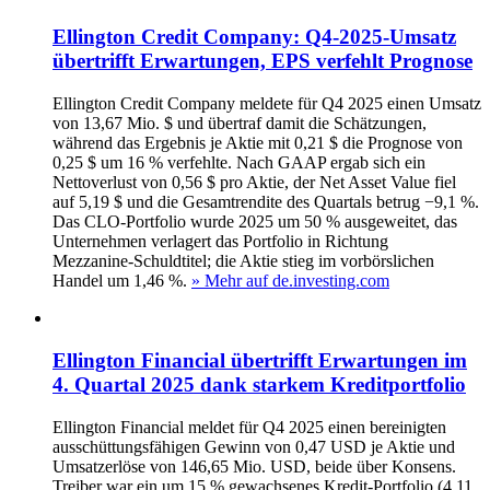
Ellington Credit Company: Q4‑2025‑Umsatz
übertrifft Erwartungen, EPS verfehlt Prognose
Ellington Credit Company meldete für Q4 2025 einen Umsatz
von 13,67 Mio. $ und übertraf damit die Schätzungen,
während das Ergebnis je Aktie mit 0,21 $ die Prognose von
0,25 $ um 16 % verfehlte. Nach GAAP ergab sich ein
Nettoverlust von 0,56 $ pro Aktie, der Net Asset Value fiel
auf 5,19 $ und die Gesamtrendite des Quartals betrug −9,1 %.
Das CLO‑Portfolio wurde 2025 um 50 % ausgeweitet, das
Unternehmen verlagert das Portfolio in Richtung
Mezzanine‑Schuldtitel; die Aktie stieg im vorbörslichen
Handel um 1,46 %.
» Mehr auf de.investing.com
Ellington Financial übertrifft Erwartungen im
4. Quartal 2025 dank starkem Kreditportfolio
Ellington Financial meldet für Q4 2025 einen bereinigten
ausschüttungsfähigen Gewinn von 0,47 USD je Aktie und
Umsatzerlöse von 146,65 Mio. USD, beide über Konsens.
Treiber war ein um 15 % gewachsenes Kredit-Portfolio (4,11