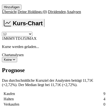
Hinzufügen
Übersicht
Deine Holdings
(0)
Dividenden
Analysen
Kurs-Chart
1M
6M
YTD
1J
5J
MAX
Kurse werden geladen...
Chartanalysen
Keine
Prognose
Das durchschnittliche Kursziel der Analysten beträgt
11,71
€
(
+
2,72
%
)
. Der Median liegt bei
11,71
€
(
+
2,72
%
)
.
Kaufen
9
Halten
4
Verkaufen
0