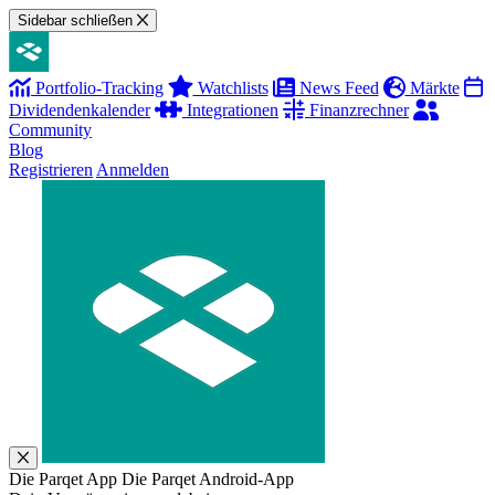
Sidebar schließen
Portfolio-Tracking
Watchlists
News Feed
Märkte
Dividendenkalender
Integrationen
Finanzrechner
Community
Blog
Registrieren
Anmelden
Die Parqet App
Die Parqet Android-App