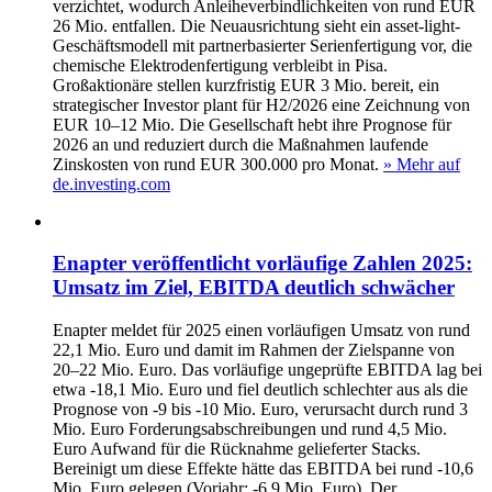
verzichtet, wodurch Anleiheverbindlichkeiten von rund EUR
26 Mio. entfallen. Die Neuausrichtung sieht ein asset-light-
Geschäftsmodell mit partnerbasierter Serienfertigung vor, die
chemische Elektrodenfertigung verbleibt in Pisa.
Großaktionäre stellen kurzfristig EUR 3 Mio. bereit, ein
strategischer Investor plant für H2/2026 eine Zeichnung von
EUR 10–12 Mio. Die Gesellschaft hebt ihre Prognose für
2026 an und reduziert durch die Maßnahmen laufende
Zinskosten von rund EUR 300.000 pro Monat.
» Mehr auf
de.investing.com
Enapter veröffentlicht vorläufige Zahlen 2025:
Umsatz im Ziel, EBITDA deutlich schwächer
Enapter meldet für 2025 einen vorläufigen Umsatz von rund
22,1 Mio. Euro und damit im Rahmen der Zielspanne von
20–22 Mio. Euro. Das vorläufige ungeprüfte EBITDA lag bei
etwa -18,1 Mio. Euro und fiel deutlich schlechter aus als die
Prognose von -9 bis -10 Mio. Euro, verursacht durch rund 3
Mio. Euro Forderungsabschreibungen und rund 4,5 Mio.
Euro Aufwand für die Rücknahme gelieferter Stacks.
Bereinigt um diese Effekte hätte das EBITDA bei rund -10,6
Mio. Euro gelegen (Vorjahr: -6,9 Mio. Euro). Der