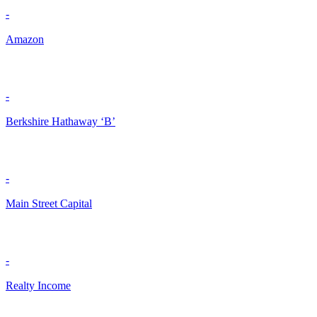
-
Amazon
-
Berkshire Hathaway ‘B’
-
Main Street Capital
-
Realty Income