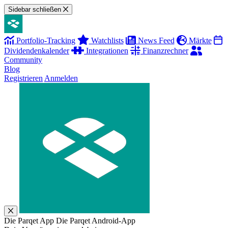
Sidebar schließen
Portfolio-Tracking
Watchlists
News Feed
Märkte
Dividendenkalender
Integrationen
Finanzrechner
Community
Blog
Registrieren
Anmelden
Die Parqet App
Die Parqet Android-App