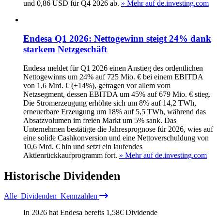
und 0,86 USD für Q4 2026 ab.
» Mehr auf de.investing.com
Endesa Q1 2026: Nettogewinn steigt 24% dank
starkem Netzgeschäft
Endesa meldet für Q1 2026 einen Anstieg des ordentlichen
Nettogewinns um 24% auf 725 Mio. € bei einem EBITDA
von 1,6 Mrd. € (+14%), getragen vor allem vom
Netzsegment, dessen EBITDA um 45% auf 679 Mio. € stieg.
Die Stromerzeugung erhöhte sich um 8% auf 14,2 TWh,
erneuerbare Erzeugung um 18% auf 5,5 TWh, während das
Absatzvolumen im freien Markt um 5% sank. Das
Unternehmen bestätigte die Jahresprognose für 2026, wies auf
eine solide Cashkonversion und eine Nettoverschuldung von
10,6 Mrd. € hin und setzt ein laufendes
Aktienrückkaufprogramm fort.
» Mehr auf de.investing.com
Historische
Dividenden
Alle
Dividenden
Kennzahlen
In 2026 hat Endesa bereits
1,58
€
Dividende