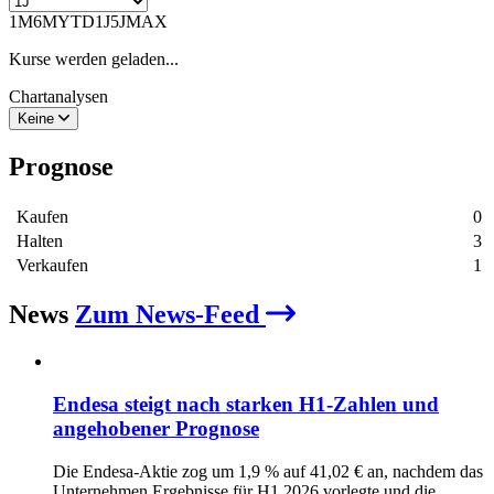
1M
6M
YTD
1J
5J
MAX
Kurse werden geladen...
Chartanalysen
Keine
Prognose
Kaufen
0
Halten
3
Verkaufen
1
News
Zum News-Feed
Endesa steigt nach starken H1-Zahlen und
angehobener Prognose
Die Endesa-Aktie zog um 1,9 % auf 41,02 € an, nachdem das
Unternehmen Ergebnisse für H1 2026 vorlegte und die