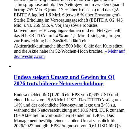
Jahresprognose anhob. Der Nettogewinn im zweiten Quartal
betrug 755 Mio. € (rund 17 % über Konsens) und das Q2-
EBITDA lag bei 1,6 Mrd. € (etwa 6 % über Erwartungen).
Starke Erholung im Versorgungsgeschäft (EBITDA Q2 443
Mio. € vs. 259 Mio. € Vorjahr) sowie robustes
konventionelles Erzeugungsvolumen und ein Netzgeschäft,
das H1-EBITDA um 24 % auf 1,2 Mrd. € steigerte, trugen
zur Entwicklung bei. Zusätzlich läuft eine
Aktienrückkauftranche über 500 Mio. €, die den Kurs stützt
und die Aktie nahe ihr 52-Wochen-Hoch brachte.
» Mehr auf
de.investing.com
Endesa steigert Umsatz und Gewinn im Q1
2026 trotz höherer Nettoverschuldung
Endesa meldet für Q1 2026 ein EPS von 0,695 USD und
einen Umsatz von 5,68 Mrd. USD. Das EBITDA stieg um
14% und der ordentliche Nettogewinn legte um 24% zu,
während die Nettoverschuldung auf 10,6 Mrd. EUR zunahm.
Die Aktie fiel im vorbörslichen Handel um 1,46%. Das
Management bestätigt einen stabilen Umsatzausblick für
2026/2027 und gibt EPS‑Prognosen von 0,61 USD für Q3