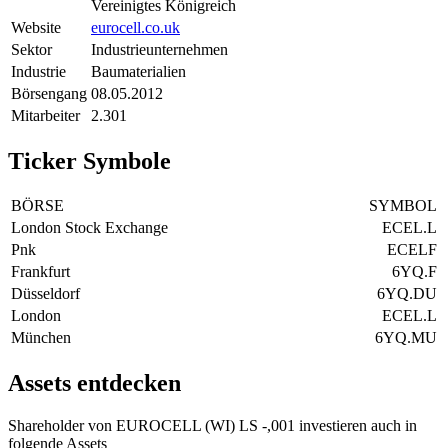
Vereinigtes Königreich
Website
eurocell.co.uk
Sektor
Industrieunternehmen
Industrie
Baumaterialien
Börsengang
08.05.2012
Mitarbeiter
2.301
Ticker Symbole
BÖRSE
SYMBOL
London Stock Exchange
ECEL.L
Pnk
ECELF
Frankfurt
6YQ.F
Düsseldorf
6YQ.DU
London
ECEL.L
München
6YQ.MU
Assets entdecken
Shareholder von EUROCELL (WI) LS -,001 investieren auch in
folgende Assets