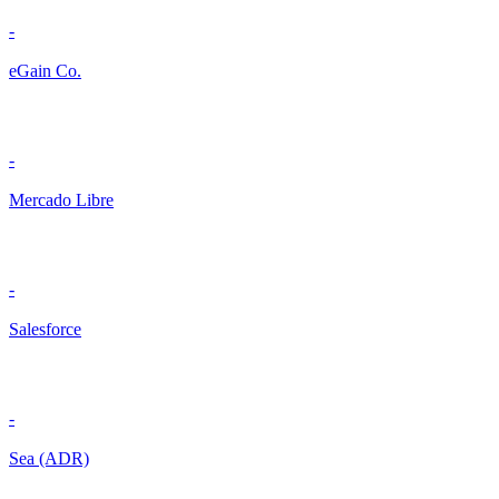
-
eGain Co.
-
Mercado Libre
-
Salesforce
-
Sea (ADR)