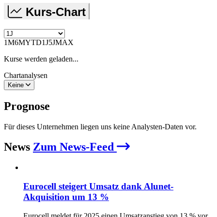
Kurs-Chart
1M
6M
YTD
1J
5J
MAX
Kurse werden geladen...
Chartanalysen
Keine
Prognose
Für dieses Unternehmen liegen uns keine Analysten-Daten vor.
News
Zum News-Feed
Eurocell steigert Umsatz dank Alunet-
Akquisition um 13 %
Eurocell meldet für 2025 einen Umsatzanstieg von 13 % vor