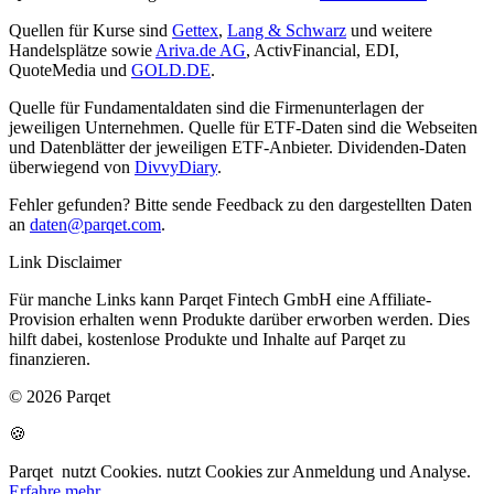
Quellen für Kurse sind
Gettex
,
Lang & Schwarz
und weitere
Handelsplätze sowie
Ariva.de AG
, ActivFinancial, EDI,
QuoteMedia und
GOLD.DE
.
Quelle für Fundamentaldaten sind die Firmenunterlagen der
jeweiligen Unternehmen. Quelle für ETF-Daten sind die Webseiten
und Datenblätter der jeweiligen ETF-Anbieter. Dividenden-Daten
überwiegend von
DivvyDiary
.
Fehler gefunden? Bitte sende Feedback zu den dargestellten Daten
an
daten@parqet.com
.
Link Disclaimer
Für manche Links kann Parqet Fintech GmbH eine Affiliate-
Provision erhalten wenn Produkte darüber erworben werden. Dies
hilft dabei, kostenlose Produkte und Inhalte auf Parqet zu
finanzieren.
© 2026 Parqet
🍪
Parqet
nutzt Cookies.
nutzt Cookies zur Anmeldung und Analyse.
Erfahre mehr