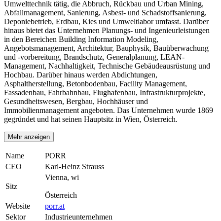
Umwelttechnik tätig, die Abbruch, Rückbau und Urban Mining,
Abfallmanagement, Sanierung, Asbest- und Schadstoffsanierung,
Deponiebetrieb, Erdbau, Kies und Umweltlabor umfasst. Darüber
hinaus bietet das Unternehmen Planungs- und Ingenieurleistungen
in den Bereichen Building Information Modeling,
Angebotsmanagement, Architektur, Bauphysik, Bauüberwachung
und -vorbereitung, Brandschutz, Generalplanung, LEAN-
Management, Nachhaltigkeit, Technische Gebäudeausrüstung und
Hochbau. Darüber hinaus werden Abdichtungen,
Asphaltherstellung, Betonbodenbau, Facility Management,
Fassadenbau, Fahrbahnbau, Flughafenbau, Infrastrukturprojekte,
Gesundheitswesen, Bergbau, Hochhäuser und
Immobilienmanagement angeboten. Das Unternehmen wurde 1869
gegründet und hat seinen Hauptsitz in Wien, Österreich.
Mehr anzeigen
Name
PORR
CEO
Karl-Heinz Strauss
Vienna, wi
Sitz
Österreich
Website
porr.at
Sektor
Industrieunternehmen