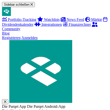
Sidebar schließen
Portfolio-Tracking
Watchlists
News Feed
Märkte
Dividendenkalender
Integrationen
Finanzrechner
Community
Blog
Registrieren
Anmelden
Die Parqet App
Die Parqet Android-App