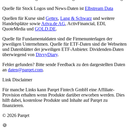
Quelle für Stock Logos und News-Daten ist
Elbstream Data
Quellen für Kurse sind
Gettex
,
Lang & Schwarz
und weitere
Handelsplätze sowie
Ariva.de AG
, ActivFinancial, EDI,
QuoteMedia und
GOLD.DE
.
Quelle für Fundamentaldaten sind die Firmenunterlagen der
jeweiligen Unternehmen. Quelle für ETF-Daten sind die Webseiten
und Datenblätter der jeweiligen ETF-Anbieter. Dividenden-Daten
überwiegend von
DivvyDiary
.
Fehler gefunden? Bitte sende Feedback zu den dargestellten Daten
an
daten@parqet.com
.
Link Disclaimer
Für manche Links kann Parqet Fintech GmbH eine Affiliate-
Provision erhalten wenn Produkte darüber erworben werden. Dies
hilft dabei, kostenlose Produkte und Inhalte auf Parqet zu
finanzieren.
© 2026 Parqet
🍪