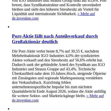
von IGO Industries und Strauss Group sinkt auf 43,4%. Porr
betont, dass Syndikatsstruktur und Kontrolle unverändert
bleiben und sieht den höheren Streubesitz als Vorteil für
Liquidität und internationale Sichtbarkeit.
» Mehr auf
de.investing.com
Porr-Aktie fällt nach Anteilsverkauf durch
Großaktionär deutlich
Die Porr-Aktie verlor heute 8,7% auf 39,55 €, nachdem
Mehrheitsaktionär IGO Industries 4,0% der syndizierten
Aktien verkauft und den Streubesitz auf 56,6% erhöht hat.
Dadurch sank der gebündelte Anteil des Syndikats aus IGO
Industries und Strauss Gruppe auf 43,4%. Technische
Überkauftheit nahe dem 10-Jahres-Hoch, steigende Ölpreise
mit Zinsängsten und regionale Marktspannung verstärkten
den Verkaufsdruck. Kurzfristig fehlen
unternehmensspezifische Impulse bis zum nächsten
Quartalsbericht Ende August 2026, sodass die Aktie anfällig
für weitere Sektor- und Marktrückgänge bleibt.
» Mehr auf
de.investing.com