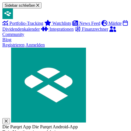
Sidebar schließen
Portfolio-Tracking
Watchlists
News Feed
Märkte
Dividendenkalender
Integrationen
Finanzrechner
Community
Blog
Registrieren
Anmelden
Die Parqet App
Die Parqet Android-App