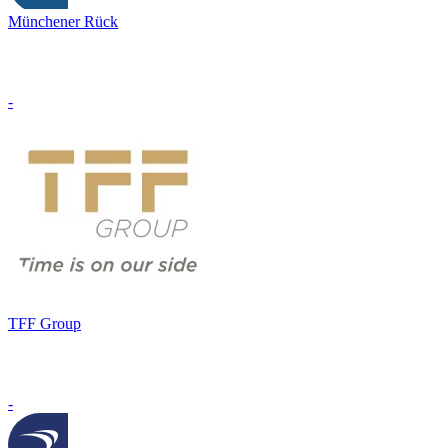
Münchener Rück
-
TFF Group
-