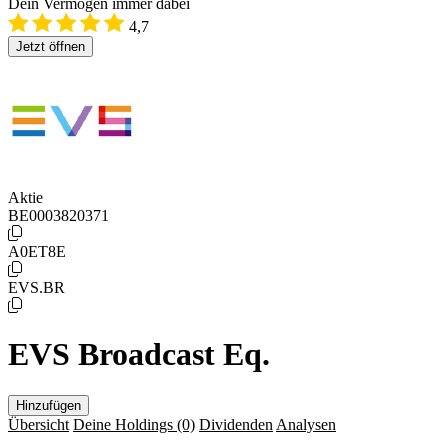
Dein Vermögen immer dabei
4,7
Jetzt öffnen
Aktie
BE0003820371
A0ET8E
EVS.BR
EVS Broadcast Eq.
Hinzufügen
Übersicht
Deine Holdings
(0)
Dividenden
Analysen