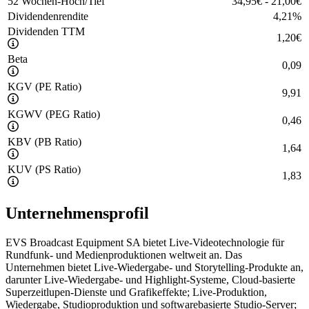
52 Wochen-Hoch/Tief
34,95
€
-
21,00
€
Dividendenrendite
4,21
%
Dividenden TTM
1,20
€
Beta
0,09
KGV (PE Ratio)
9,91
KGWV (PEG Ratio)
0,46
KBV (PB Ratio)
1,64
KUV (PS Ratio)
1,83
Unternehmensprofil
EVS Broadcast Equipment SA bietet Live-Videotechnologie für
Rundfunk- und Medienproduktionen weltweit an. Das
Unternehmen bietet Live-Wiedergabe- und Storytelling-Produkte an,
darunter Live-Wiedergabe- und Highlight-Systeme, Cloud-basierte
Superzeitlupen-Dienste und Grafikeffekte; Live-Produktion,
Wiedergabe, Studioproduktion und softwarebasierte Studio-Server;