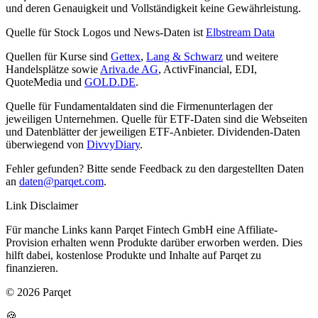
und deren Genauigkeit und Vollständigkeit keine Gewährleistung.
Quelle für Stock Logos und News-Daten ist
Elbstream Data
Quellen für Kurse sind
Gettex
,
Lang & Schwarz
und weitere
Handelsplätze sowie
Ariva.de AG
, ActivFinancial, EDI,
QuoteMedia und
GOLD.DE
.
Quelle für Fundamentaldaten sind die Firmenunterlagen der
jeweiligen Unternehmen. Quelle für ETF-Daten sind die Webseiten
und Datenblätter der jeweiligen ETF-Anbieter. Dividenden-Daten
überwiegend von
DivvyDiary
.
Fehler gefunden? Bitte sende Feedback zu den dargestellten Daten
an
daten@parqet.com
.
Link Disclaimer
Für manche Links kann Parqet Fintech GmbH eine Affiliate-
Provision erhalten wenn Produkte darüber erworben werden. Dies
hilft dabei, kostenlose Produkte und Inhalte auf Parqet zu
finanzieren.
© 2026 Parqet
🍪