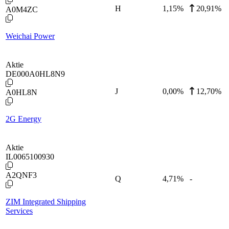
H
1,15
%
20,91%
A0M4ZC
Weichai Power
Aktie
DE000A0HL8N9
J
0,00
%
12,70%
A0HL8N
2G Energy
Aktie
IL0065100930
A2QNF3
Q
4,71
%
-
ZIM Integrated Shipping
Services