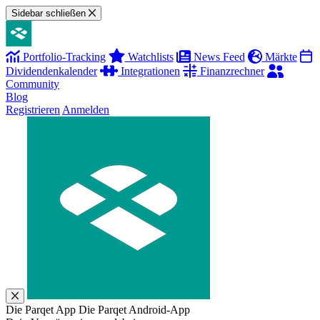
Sidebar schließen
Portfolio-Tracking
Watchlists
News Feed
Märkte
Dividendenkalender
Integrationen
Finanzrechner
Community
Blog
Registrieren
Anmelden
Die Parqet App
Die Parqet Android-App