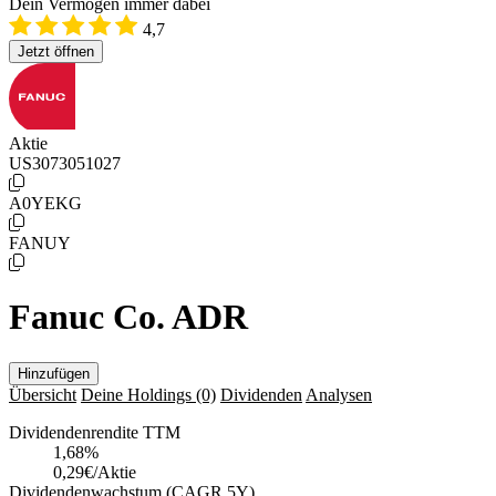
Dein Vermögen immer dabei
4,7
Jetzt öffnen
Aktie
US3073051027
A0YEKG
FANUY
Fanuc Co. ADR
Hinzufügen
Übersicht
Deine Holdings
(0)
Dividenden
Analysen
Dividendenrendite TTM
1,68
%
0,29€/Aktie
Dividendenwachstum (CAGR 5Y)