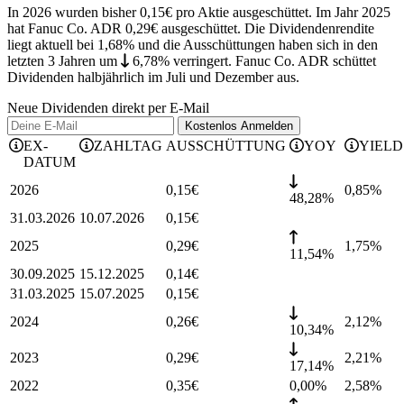
In 2026 wurden bisher 0,15€ pro Aktie ausgeschüttet. Im Jahr 2025
hat Fanuc Co. ADR 0,29€ ausgeschüttet.
Die Dividendenrendite
liegt aktuell bei 1,68% und die
Ausschüttungen haben sich in den
letzten 3 Jahren
um
6,78%
verringert
.
Fanuc Co. ADR schüttet
Dividenden halbjährlich im Juli und Dezember aus.
Neue Dividenden direkt per E-Mail
Kostenlos
Anmelden
EX-
ZAHLTAG
AUSSCHÜTTUNG
YOY
YIELD
DATUM
2026
0,15
€
0,85
%
48,28%
31.03.2026
10.07.2026
0,15
€
2025
0,29
€
1,75
%
11,54%
30.09.2025
15.12.2025
0,14
€
31.03.2025
15.07.2025
0,15
€
2024
0,26
€
2,12
%
10,34%
2023
0,29
€
2,21
%
17,14%
2022
0,35
€
0,00%
2,58
%