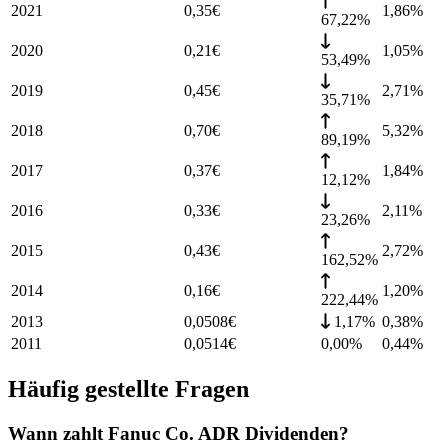
2021
0,35
€
1,86
%
67,22%
2020
0,21
€
1,05
%
53,49%
2019
0,45
€
2,71
%
35,71%
2018
0,70
€
5,32
%
89,19%
2017
0,37
€
1,84
%
12,12%
2016
0,33
€
2,11
%
23,26%
2015
0,43
€
2,72
%
162,52%
2014
0,16
€
1,20
%
222,44%
2013
0,0508
€
1,17%
0,38
%
2011
0,0514
€
0,00%
0,44
%
Häufig gestellte Fragen
Wann zahlt Fanuc Co. ADR Dividenden?