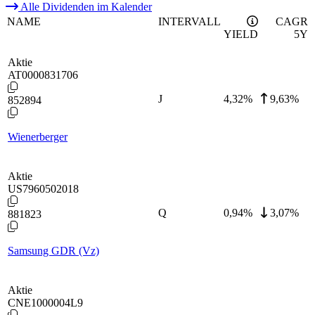
Alle Dividenden im Kalender
NAME
INTERVALL
CAGR
YIELD
5Y
Aktie
AT0000831706
J
4,32
%
9,63%
852894
Wienerberger
Aktie
US7960502018
Q
0,94
%
3,07%
881823
Samsung GDR (Vz)
Aktie
CNE1000004L9