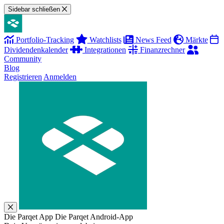
Sidebar schließen
Portfolio-Tracking
Watchlists
News Feed
Märkte
Dividendenkalender
Integrationen
Finanzrechner
Community
Blog
Registrieren
Anmelden
Die Parqet App
Die Parqet Android-App