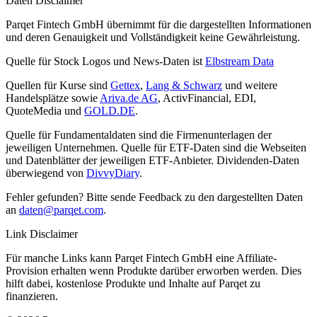
Daten Disclaimer
Parqet Fintech GmbH übernimmt für die dargestellten Informationen
und deren Genauigkeit und Vollständigkeit keine Gewährleistung.
Quelle für Stock Logos und News-Daten ist
Elbstream Data
Quellen für Kurse sind
Gettex
,
Lang & Schwarz
und weitere
Handelsplätze sowie
Ariva.de AG
, ActivFinancial, EDI,
QuoteMedia und
GOLD.DE
.
Quelle für Fundamentaldaten sind die Firmenunterlagen der
jeweiligen Unternehmen. Quelle für ETF-Daten sind die Webseiten
und Datenblätter der jeweiligen ETF-Anbieter. Dividenden-Daten
überwiegend von
DivvyDiary
.
Fehler gefunden? Bitte sende Feedback zu den dargestellten Daten
an
daten@parqet.com
.
Link Disclaimer
Für manche Links kann Parqet Fintech GmbH eine Affiliate-
Provision erhalten wenn Produkte darüber erworben werden. Dies
hilft dabei, kostenlose Produkte und Inhalte auf Parqet zu
finanzieren.