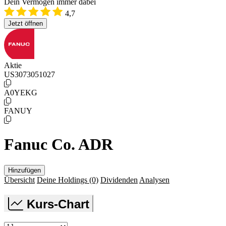
Dein Vermögen immer dabei
4,7
Jetzt öffnen
Aktie
US3073051027
A0YEKG
FANUY
Fanuc Co. ADR
Hinzufügen
Übersicht
Deine Holdings
(0)
Dividenden
Analysen
Kurs-Chart