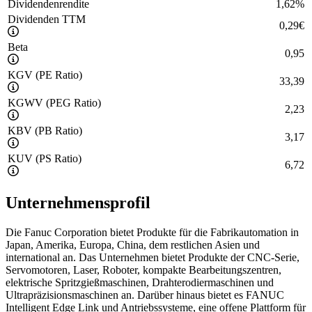
Dividendenrendite
1,62
%
Dividenden TTM
0,29
€
Beta
0,95
KGV (PE Ratio)
33,39
KGWV (PEG Ratio)
2,23
KBV (PB Ratio)
3,17
KUV (PS Ratio)
6,72
Unternehmensprofil
Die Fanuc Corporation bietet Produkte für die Fabrikautomation in
Japan, Amerika, Europa, China, dem restlichen Asien und
international an. Das Unternehmen bietet Produkte der CNC-Serie,
Servomotoren, Laser, Roboter, kompakte Bearbeitungszentren,
elektrische Spritzgießmaschinen, Drahterodiermaschinen und
Ultrapräzisionsmaschinen an. Darüber hinaus bietet es FANUC
Intelligent Edge Link und Antriebssysteme, eine offene Plattform für