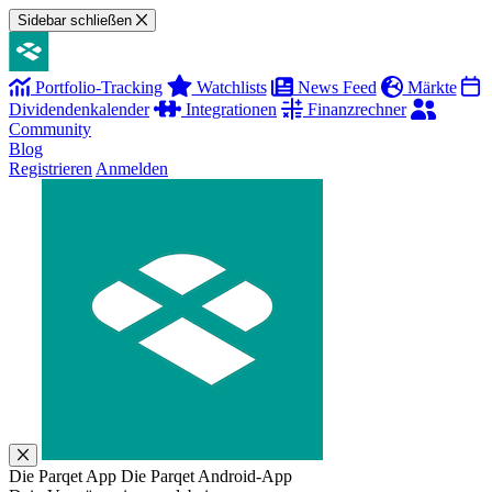
Sidebar schließen
Portfolio-Tracking
Watchlists
News Feed
Märkte
Dividendenkalender
Integrationen
Finanzrechner
Community
Blog
Registrieren
Anmelden
Die Parqet App
Die Parqet Android-App