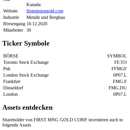
Kanada
Website
firstmininggold.com
Industrie
Metalle und Bergbau
Börsengang
10.12.2020
Mitarbeiter
30
Ticker Symbole
BÖRSE
SYMBOL
Toronto Stock Exchange
FF.TO
Pnk
FFMGF
London Stock Exchange
0P07.L
Frankfurt
FMG.F
Düsseldorf
FMG.DU
London
0P07.L
Assets entdecken
Shareholder von FIRST MNG GOLD CORP. investieren auch in
folgende Assets