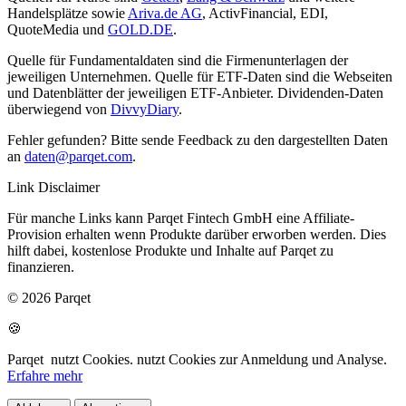
Handelsplätze sowie
Ariva.de AG
, ActivFinancial, EDI,
QuoteMedia und
GOLD.DE
.
Quelle für Fundamentaldaten sind die Firmenunterlagen der
jeweiligen Unternehmen. Quelle für ETF-Daten sind die Webseiten
und Datenblätter der jeweiligen ETF-Anbieter. Dividenden-Daten
überwiegend von
DivvyDiary
.
Fehler gefunden? Bitte sende Feedback zu den dargestellten Daten
an
daten@parqet.com
.
Link Disclaimer
Für manche Links kann Parqet Fintech GmbH eine Affiliate-
Provision erhalten wenn Produkte darüber erworben werden. Dies
hilft dabei, kostenlose Produkte und Inhalte auf Parqet zu
finanzieren.
© 2026 Parqet
🍪
Parqet
nutzt Cookies.
nutzt Cookies zur Anmeldung und Analyse.
Erfahre mehr