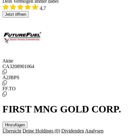
Dein Vermögen immer dabei
4,7
Jetzt öffnen
Aktie
CA3208901064
A2JBPS
FF.TO
FIRST MNG GOLD CORP.
Hinzufügen
Übersicht
Deine Holdings
(0)
Dividenden
Analysen