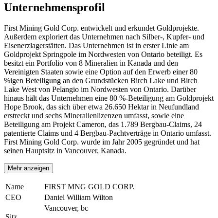
Unternehmensprofil
First Mining Gold Corp. entwickelt und erkundet Goldprojekte.
Außerdem exploriert das Unternehmen nach Silber-, Kupfer- und
Eisenerzlagerstätten. Das Unternehmen ist in erster Linie am
Goldprojekt Springpole im Nordwesten von Ontario beteiligt. Es
besitzt ein Portfolio von 8 Mineralien in Kanada und den
Vereinigten Staaten sowie eine Option auf den Erwerb einer 80
%igen Beteiligung an den Grundstücken Birch Lake und Birch
Lake West von Pelangio im Nordwesten von Ontario. Darüber
hinaus hält das Unternehmen eine 80 %-Beteiligung am Goldprojekt
Hope Brook, das sich über etwa 26.650 Hektar in Neufundland
erstreckt und sechs Mineralienlizenzen umfasst, sowie eine
Beteiligung am Projekt Cameron, das 1.789 Bergbau-Claims, 24
patentierte Claims und 4 Bergbau-Pachtverträge in Ontario umfasst.
First Mining Gold Corp. wurde im Jahr 2005 gegründet und hat
seinen Hauptsitz in Vancouver, Kanada.
Mehr anzeigen
Name
FIRST MNG GOLD CORP.
CEO
Daniel William Wilton
Vancouver, bc
Sitz