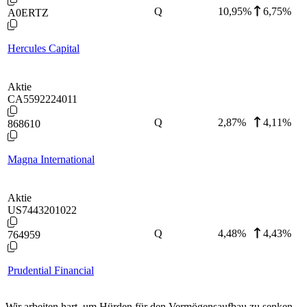
Q
10,95
%
6,75%
A0ERTZ
Hercules Capital
Aktie
CA5592224011
Q
2,87
%
4,11%
868610
Magna International
Aktie
US7443201022
Q
4,48
%
4,43%
764959
Prudential Financial
Wir arbeiten hart, um Hürden für den Vermögensaufbau zu senken.