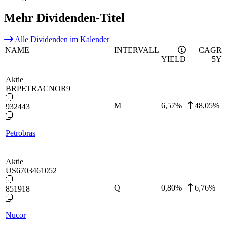
Mehr Dividenden-Titel
Alle Dividenden im Kalender
NAME
INTERVALL
CAGR
YIELD
5Y
Aktie
BRPETRACNOR9
M
6,57
%
48,05%
932443
Petrobras
Aktie
US6703461052
Q
0,80
%
6,76%
851918
Nucor