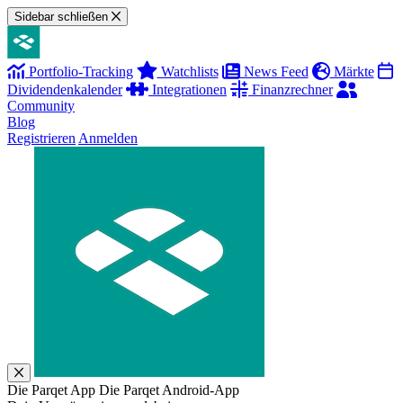
Sidebar schließen
Portfolio-Tracking
Watchlists
News Feed
Märkte
Dividendenkalender
Integrationen
Finanzrechner
Community
Blog
Registrieren
Anmelden
Die Parqet App
Die Parqet Android-App