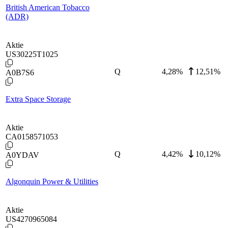
British American Tobacco
(ADR)
Aktie
US30225T1025
Q
4,28
%
12,51%
A0B7S6
Extra Space Storage
Aktie
CA0158571053
Q
4,42
%
10,12%
A0YDAV
Algonquin Power & Utilities
Aktie
US4270965084