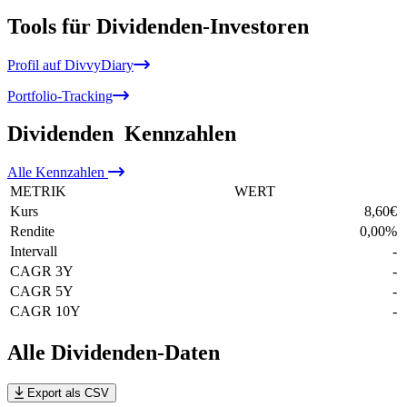
Tools für Dividenden-Investoren
Profil auf DivvyDiary
Portfolio-Tracking
Dividenden
Kennzahlen
Alle
Kennzahlen
METRIK
WERT
Kurs
8,60
€
Rendite
0,00
%
Intervall
-
CAGR 3Y
-
CAGR 5Y
-
CAGR 10Y
-
Alle Dividenden-Daten
Export als CSV