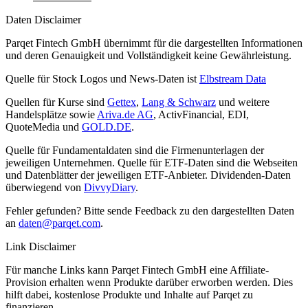
Daten Disclaimer
Parqet Fintech GmbH übernimmt für die dargestellten Informationen
und deren Genauigkeit und Vollständigkeit keine Gewährleistung.
Quelle für Stock Logos und News-Daten ist
Elbstream Data
Quellen für Kurse sind
Gettex
,
Lang & Schwarz
und weitere
Handelsplätze sowie
Ariva.de AG
, ActivFinancial, EDI,
QuoteMedia und
GOLD.DE
.
Quelle für Fundamentaldaten sind die Firmenunterlagen der
jeweiligen Unternehmen. Quelle für ETF-Daten sind die Webseiten
und Datenblätter der jeweiligen ETF-Anbieter. Dividenden-Daten
überwiegend von
DivvyDiary
.
Fehler gefunden? Bitte sende Feedback zu den dargestellten Daten
an
daten@parqet.com
.
Link Disclaimer
Für manche Links kann Parqet Fintech GmbH eine Affiliate-
Provision erhalten wenn Produkte darüber erworben werden. Dies
hilft dabei, kostenlose Produkte und Inhalte auf Parqet zu
finanzieren.