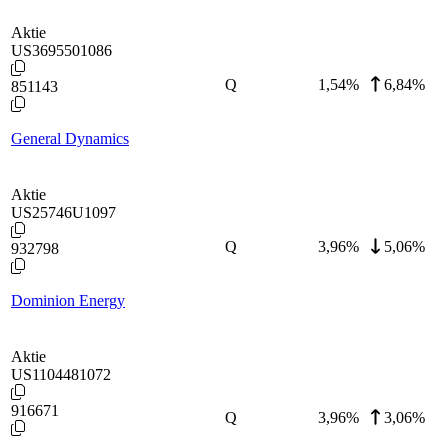
Aktie
US3695501086
Q
1,54
%
6,84%
851143
General Dynamics
Aktie
US25746U1097
Q
3,96
%
5,06%
932798
Dominion Energy
Aktie
US1104481072
916671
Q
3,96
%
3,06%