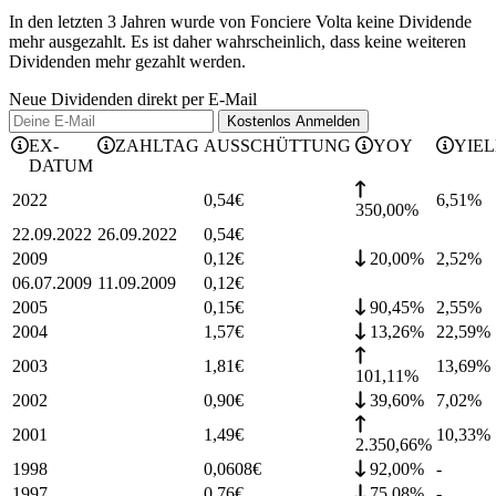
In den letzten 3 Jahren wurde von Fonciere Volta keine Dividende
mehr ausgezahlt. Es ist daher wahrscheinlich, dass keine weiteren
Dividenden mehr gezahlt werden.
Neue Dividenden direkt per E-Mail
Kostenlos
Anmelden
EX-
ZAHLTAG
AUSSCHÜTTUNG
YOY
YIE
DATUM
2022
0,54
€
6,51
%
350,00%
22.09.2022
26.09.2022
0,54
€
2009
0,12
€
20,00%
2,52
%
06.07.2009
11.09.2009
0,12
€
2005
0,15
€
90,45%
2,55
%
2004
1,57
€
13,26%
22,59
%
2003
1,81
€
13,69
%
101,11%
2002
0,90
€
39,60%
7,02
%
2001
1,49
€
10,33
%
2.350,66%
1998
0,0608
€
92,00%
-
1997
0,76
€
75,08%
-