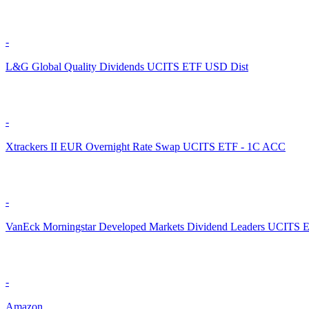
-
L&G Global Quality Dividends UCITS ETF USD Dist
-
Xtrackers II EUR Overnight Rate Swap UCITS ETF - 1C ACC
-
VanEck Morningstar Developed Markets Dividend Leaders UCITS 
-
Amazon