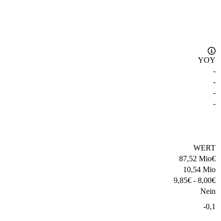
YOY
-
-
-
-
WERT
87,52 Mio
€
10,54 Mio
9,85
€
-
8,00
€
Nein
-0,1