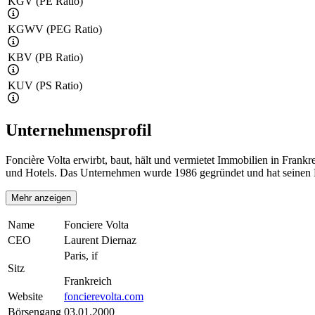
KGV (PE Ratio)
KGWV (PEG Ratio)
KBV (PB Ratio)
KUV (PS Ratio)
Unternehmensprofil
Foncière Volta erwirbt, baut, hält und vermietet Immobilien in Frank
und Hotels. Das Unternehmen wurde 1986 gegründet und hat seinen Ha
Mehr anzeigen
Name
Fonciere Volta
CEO
Laurent Diernaz
Paris, if
Sitz
Frankreich
Website
foncierevolta.com
Börsengang
03.01.2000