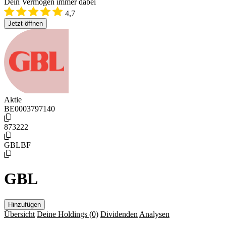
Dein Vermögen immer dabei
4,7
Jetzt öffnen
Aktie
BE0003797140
873222
GBLBF
GBL
Hinzufügen
Übersicht
Deine Holdings
(0)
Dividenden
Analysen