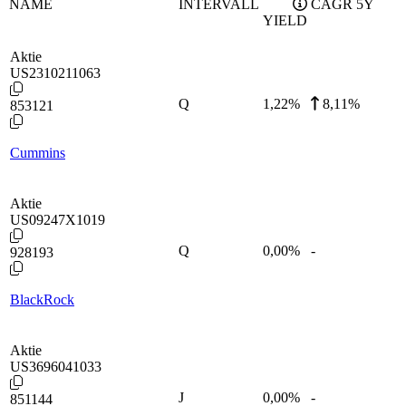
NAME
INTERVALL
CAGR 5Y
YIELD
Aktie
US2310211063
Q
1,22
%
8,11%
853121
Cummins
Aktie
US09247X1019
Q
0,00
%
-
928193
BlackRock
Aktie
US3696041033
J
0,00
%
-
851144