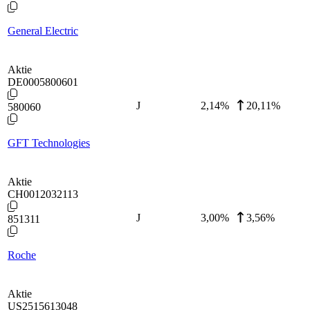
General Electric
Aktie
DE0005800601
J
2,14
%
20,11%
580060
GFT Technologies
Aktie
CH0012032113
J
3,00
%
3,56%
851311
Roche
Aktie
US2515613048