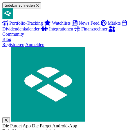
Sidebar schließen
Portfolio-Tracking
Watchlists
News Feed
Märkte
Dividendenkalender
Integrationen
Finanzrechner
Community
Blog
Registrieren
Anmelden
Die Parqet App
Die Parqet Android-App