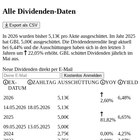
Alle Dividenden-Daten
Export als CSV
In 2026 wurden bisher 5,13€ pro Aktie ausgeschüttet. Im Jahr 2025
hat GBL 5,00€ ausgeschüttet.
Die Dividendenrendite liegt aktuell
bei 6,44% und die
Ausschüttungen haben sich in den letzten 3
Jahren
um
22,05%
erhöht
.
GBL schüttet Dividenden jährlich im
Mai aus.
Neue Dividenden direkt per E-Mail
Kostenlos
Anmelden
EX-
ZAHLTAG
AUSSCHÜTTUNG
YOY
YIELD
DATUM
2026
5,13
€
6,48
%
2,60%
14.05.2026
18.05.2026
5,13
€
2025
5,00
€
6,65
%
81,82%
09.05.2025
13.05.2025
5,00
€
2024
2,75
€
0,00%
4,25
%