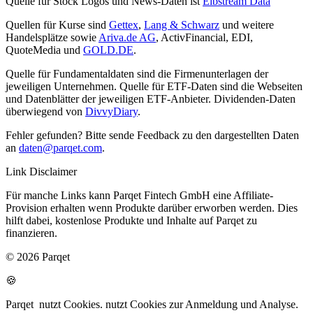
Quelle für Stock Logos und News-Daten ist
Elbstream Data
Quellen für Kurse sind
Gettex
,
Lang & Schwarz
und weitere
Handelsplätze sowie
Ariva.de AG
, ActivFinancial, EDI,
QuoteMedia und
GOLD.DE
.
Quelle für Fundamentaldaten sind die Firmenunterlagen der
jeweiligen Unternehmen. Quelle für ETF-Daten sind die Webseiten
und Datenblätter der jeweiligen ETF-Anbieter. Dividenden-Daten
überwiegend von
DivvyDiary
.
Fehler gefunden? Bitte sende Feedback zu den dargestellten Daten
an
daten@parqet.com
.
Link Disclaimer
Für manche Links kann Parqet Fintech GmbH eine Affiliate-
Provision erhalten wenn Produkte darüber erworben werden. Dies
hilft dabei, kostenlose Produkte und Inhalte auf Parqet zu
finanzieren.
© 2026 Parqet
🍪
Parqet
nutzt Cookies.
nutzt Cookies zur Anmeldung und Analyse.