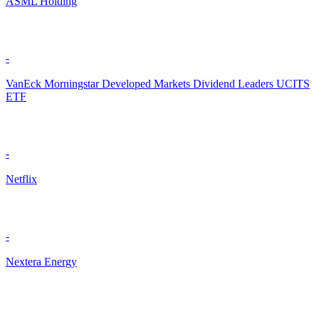
ASML Holding
-
VanEck Morningstar Developed Markets Dividend Leaders UCITS
ETF
-
Netflix
-
Nextera Energy
-