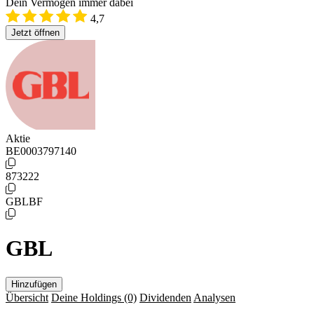
Dein Vermögen immer dabei
4,7
Jetzt öffnen
Aktie
BE0003797140
873222
GBLBF
GBL
Hinzufügen
Übersicht
Deine Holdings
(0)
Dividenden
Analysen