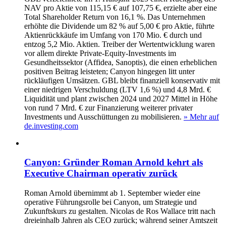
NAV pro Aktie von 115,15 € auf 107,75 €, erzielte aber eine
Total Shareholder Return von 16,1 %. Das Unternehmen
erhöhte die Dividende um 82 % auf 5,00 € pro Aktie, führte
Aktienrückkäufe im Umfang von 170 Mio. € durch und
entzog 5,2 Mio. Aktien. Treiber der Wertentwicklung waren
vor allem direkte Private‑Equity‑Investments im
Gesundheitssektor (Affidea, Sanoptis), die einen erheblichen
positiven Beitrag leisteten; Canyon hingegen litt unter
rückläufigen Umsätzen. GBL bleibt finanziell konservativ mit
einer niedrigen Verschuldung (LTV 1,6 %) und 4,8 Mrd. €
Liquidität und plant zwischen 2024 und 2027 Mittel in Höhe
von rund 7 Mrd. € zur Finanzierung weiterer privater
Investments und Ausschüttungen zu mobilisieren.
» Mehr auf
de.investing.com
Canyon: Gründer Roman Arnold kehrt als
Executive Chairman operativ zurück
Roman Arnold übernimmt ab 1. September wieder eine
operative Führungsrolle bei Canyon, um Strategie und
Zukunftskurs zu gestalten. Nicolas de Ros Wallace tritt nach
dreieinhalb Jahren als CEO zurück; während seiner Amtszeit