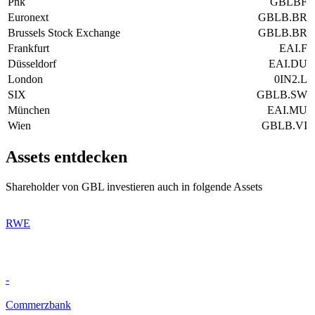
Pnk
GBLBF
Euronext
GBLB.BR
Brussels Stock Exchange
GBLB.BR
Frankfurt
EAI.F
Düsseldorf
EAI.DU
London
0IN2.L
SIX
GBLB.SW
München
EAI.MU
Wien
GBLB.VI
Assets entdecken
Shareholder von GBL investieren auch in folgende Assets
RWE
-
Commerzbank