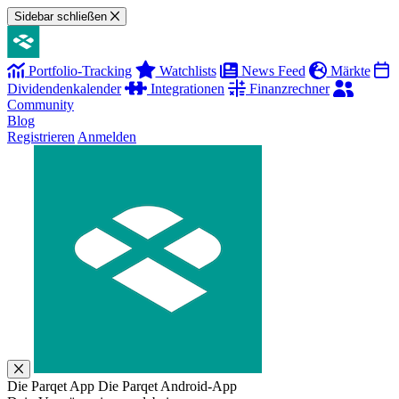
Sidebar schließen
Portfolio-Tracking
Watchlists
News Feed
Märkte
Dividendenkalender
Integrationen
Finanzrechner
Community
Blog
Registrieren
Anmelden
Die Parqet App
Die Parqet Android-App