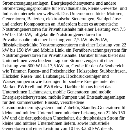
Stromerzeugungsanlagen, Energiespeichersysteme und andere
Stromerzeugungsprodukte für Privathaushalte, kleine Gewerbe- und
Industrieunternehmen weltweit. Das Unternehmen bietet Motoren,
Generatoren, Batterien, elektronische Steuerungen, Stahlgehäuse
und andere Komponenten an. Außerdem bietet es automatische
Notstromgeneratoren für Privathaushalte mit einer Leistung von 7,5
kW bis 150 kW, luftgekühlte Notstromgeneratoren für
Privathaushalte mit einer Leistung von 7,5 kW bis 26 kW,
flüssigkeitsgekühlte Notstromgeneratoren mit einer Leistung von 22
kW bis 150 kW und Mobile Link, ein Fernüberwachungssystem für
Notstromgeneratoren für Privathaushalte. Darüber hinaus bietet das
Unternehmen verschiedene tragbare Stromerzeuger mit einer
Leistung von 800 W bis 17,5 kW an, Geräte für den Außenbereich
wie Trimmer, Rasen- und Freischneider, Holzspalter, Stubbenfräsen,
Häcksler, Rasen- und Laubsauger, Hochdruckreiniger und
Wasserpumpen sowie Lösungen für saubere Energie unter den
Marken PWRcell und PWRview. Darüber hinaus bietet das
Unternehmen Lichtmasten, mobile Generatoren und mobile
Energiespeichersysteme, mobile Pumpen und Entstaubungsanlagen
für den kommerziellen Einsatz, verschiedene
Gasmotorsteuerungssysteme und Zubehör, Standby-Generatoren für
kleine und mittlere Unternehmen mit einer Leistung von 22 bis 150
kW und die dazugehörigen Umschalter, die dreiphasigen Strom für
kleine und mittlere Unternehmen liefern, sowie industrielle
Generatoren mit einer Leistung von 10 bis 3.250 kW, die als