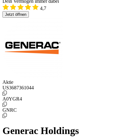
Dein Vermögen immer dabei
4,7
Jetzt öffnen
Aktie
US3687361044
A0YGR4
GNRC
Generac Holdings