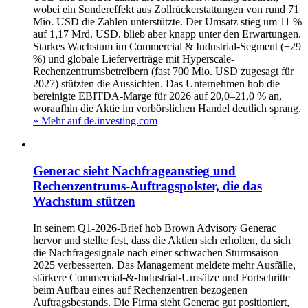
wobei ein Sondereffekt aus Zollrückerstattungen von rund 71
Mio. USD die Zahlen unterstützte. Der Umsatz stieg um 11 %
auf 1,17 Mrd. USD, blieb aber knapp unter den Erwartungen.
Starkes Wachstum im Commercial & Industrial-Segment (+29
%) und globale Lieferverträge mit Hyperscale-
Rechenzentrumsbetreibern (fast 700 Mio. USD zugesagt für
2027) stützten die Aussichten. Das Unternehmen hob die
bereinigte EBITDA-Marge für 2026 auf 20,0–21,0 % an,
woraufhin die Aktie im vorbörslichen Handel deutlich sprang.
» Mehr auf de.investing.com
Generac sieht Nachfrageanstieg und
Rechenzentrums-Auftragspolster, die das
Wachstum stützen
In seinem Q1-2026-Brief hob Brown Advisory Generac
hervor und stellte fest, dass die Aktien sich erholten, da sich
die Nachfragesignale nach einer schwachen Sturm­saison
2025 verbesserten. Das Management meldete mehr Ausfälle,
stärkere Commercial-&-Industrial-Umsätze und Fortschritte
beim Aufbau eines auf Rechenzentren bezogenen
Auftragsbestands. Die Firma sieht Generac gut positioniert,