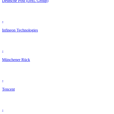
Deutsche Post (DHL Group)
-
Infineon Technologies
-
Münchener Rück
-
Tencent
-