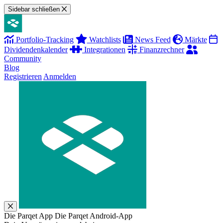
Sidebar schließen
Portfolio-Tracking
Watchlists
News Feed
Märkte
Dividendenkalender
Integrationen
Finanzrechner
Community
Blog
Registrieren
Anmelden
Die Parqet App
Die Parqet Android-App