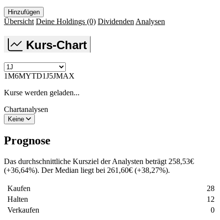
Hinzufügen
Übersicht
Deine Holdings
(0)
Dividenden
Analysen
Kurs-Chart
1M
6M
YTD
1J
5J
MAX
Kurse werden geladen...
Chartanalysen
Keine
Prognose
Das durchschnittliche Kursziel der Analysten beträgt
258,53
€
(
+
36,64
%
)
. Der Median liegt bei
261,60
€
(
+
38,27
%
)
.
Kaufen
28
Halten
12
Verkaufen
0