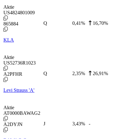
Aktie
US4824801009
Q
0,41
%
16,70%
865884
KLA
Aktie
US52736R1023
Q
2,35
%
26,91%
A2PFHR
Levi Strauss 'A'
Aktie
AT0000BAWAG2
J
3,43
%
-
A2DYJN