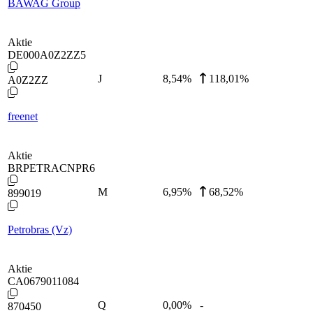
BAWAG Group
Aktie
DE000A0Z2ZZ5
J
8,54
%
118,01%
A0Z2ZZ
freenet
Aktie
BRPETRACNPR6
M
6,95
%
68,52%
899019
Petrobras (Vz)
Aktie
CA0679011084
Q
0,00
%
-
870450