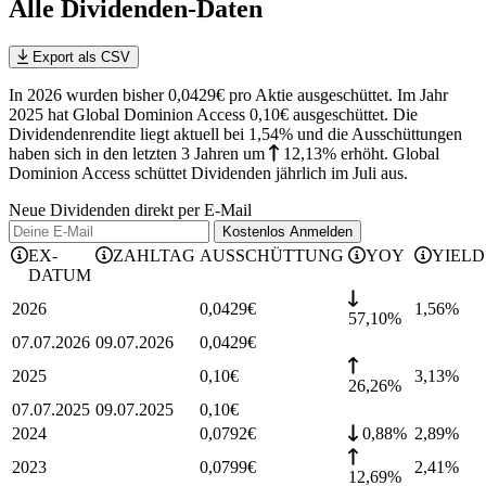
Alle Dividenden-Daten
Export als CSV
In 2026 wurden bisher 0,0429€ pro Aktie ausgeschüttet. Im Jahr
2025 hat Global Dominion Access 0,10€ ausgeschüttet.
Die
Dividendenrendite liegt aktuell bei 1,54% und die
Ausschüttungen
haben sich in den letzten 3 Jahren
um
12,13%
erhöht
.
Global
Dominion Access schüttet Dividenden jährlich im Juli aus.
Neue Dividenden direkt per E-Mail
Kostenlos
Anmelden
EX-
ZAHLTAG
AUSSCHÜTTUNG
YOY
YIELD
DATUM
2026
0,0429
€
1,56
%
57,10%
07.07.2026
09.07.2026
0,0429
€
2025
0,10
€
3,13
%
26,26%
07.07.2025
09.07.2025
0,10
€
2024
0,0792
€
0,88%
2,89
%
2023
0,0799
€
2,41
%
12,69%