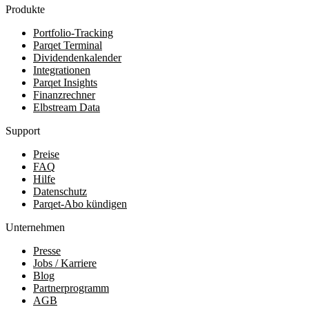
Produkte
Portfolio-Tracking
Parqet Terminal
Dividendenkalender
Integrationen
Parqet Insights
Finanzrechner
Elbstream Data
Support
Preise
FAQ
Hilfe
Datenschutz
Parqet-Abo kündigen
Unternehmen
Presse
Jobs / Karriere
Blog
Partnerprogramm
AGB