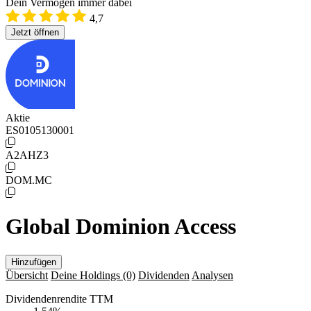
Dein Vermögen immer dabei
4,7
Jetzt öffnen
Aktie
ES0105130001
A2AHZ3
DOM.MC
Global Dominion Access
Hinzufügen
Übersicht
Deine Holdings
(0)
Dividenden
Analysen
Dividendenrendite TTM