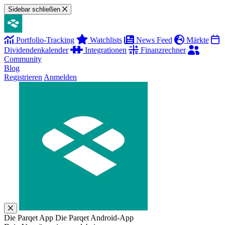
Sidebar schließen
Portfolio-Tracking
Watchlists
News Feed
Märkte
Dividendenkalender
Integrationen
Finanzrechner
Community
Blog
Registrieren
Anmelden
Die Parqet App
Die Parqet Android-App