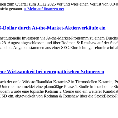
len zum Quartal zum 31.12.2025 vor und wies einen Verlust von 0,040 C
nicht genannt.
» Mehr auf finanzen.net
S-Dollar durch At‑the‑Market-Aktienverkäufe ein
nstitutionelle Investoren via At‑the‑Market‑Programm zu einem Durchs
 28. August abgeschlossen und über Rodman & Renshaw auf der StockBl
sscheine. Angaben stammen aus einer SEC‑Einreichung, Telomir wird 
ene Wirksamkeit bei neuropathischen Schmerzen
ach der orale Wirkstoffkandidat Ketamir-2 in Tiermodellen Ketamin, Pr
Unternehmen meldet eine planmäßige Phase‑1‑Studie in Israel ohne S
zudem wurde eine topische Ketamir-2‑Creme und ein weiterer Kandidat 
 USD ein, abgewickelt von Rodman & Renshaw über die StockBlock‑Pl