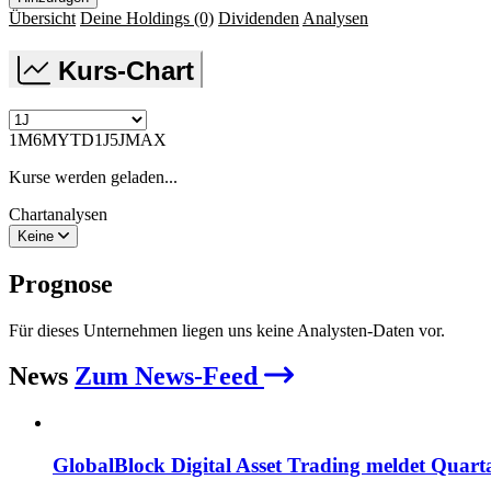
Übersicht
Deine Holdings
(0)
Dividenden
Analysen
Kurs-Chart
1M
6M
YTD
1J
5J
MAX
Kurse werden geladen...
Chartanalysen
Keine
Prognose
Für dieses Unternehmen liegen uns keine Analysten-Daten vor.
News
Zum News-Feed
GlobalBlock Digital Asset Trading meldet Quarta