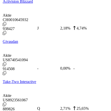
Activision Blizzard
Aktie
CH0010645932
J
2,18
%
4,74%
938427
Givaudan
Aktie
US8740541094
-
0,00
%
-
914508
Take-Two Interactive
Aktie
US8923561067
Q
2,71
%
25,65%
889826