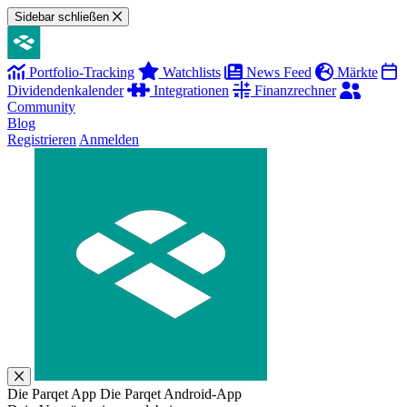
Sidebar schließen
Portfolio-Tracking
Watchlists
News Feed
Märkte
Dividendenkalender
Integrationen
Finanzrechner
Community
Blog
Registrieren
Anmelden
Die Parqet App
Die Parqet Android-App