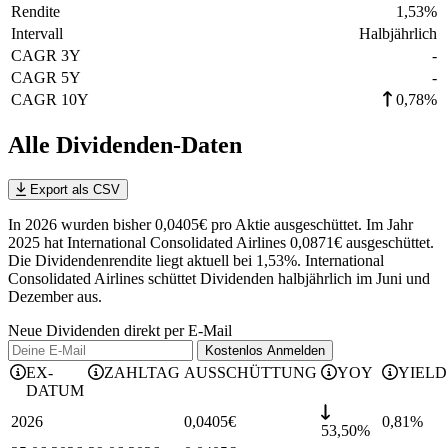
Rendite
1,53
%
Intervall
Halbjährlich
CAGR 3Y
-
CAGR 5Y
-
CAGR 10Y
0,78%
Alle Dividenden-Daten
Export als CSV
In 2026 wurden bisher 0,0405€ pro Aktie ausgeschüttet. Im Jahr
2025 hat International Consolidated Airlines 0,0871€ ausgeschüttet.
Die Dividendenrendite liegt aktuell bei 1,53%.
International
Consolidated Airlines schüttet Dividenden halbjährlich im Juni und
Dezember aus.
Neue Dividenden direkt per E-Mail
Kostenlos
Anmelden
EX-
ZAHLTAG
AUSSCHÜTTUNG
YOY
YIELD
DATUM
2026
0,0405
€
0,81
%
53,50%