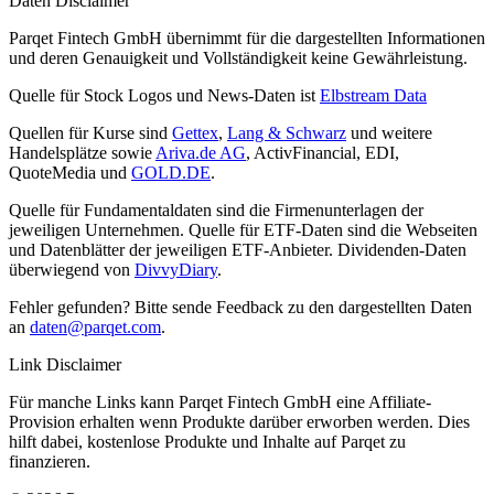
Daten Disclaimer
Parqet Fintech GmbH übernimmt für die dargestellten Informationen
und deren Genauigkeit und Vollständigkeit keine Gewährleistung.
Quelle für Stock Logos und News-Daten ist
Elbstream Data
Quellen für Kurse sind
Gettex
,
Lang & Schwarz
und weitere
Handelsplätze sowie
Ariva.de AG
, ActivFinancial, EDI,
QuoteMedia und
GOLD.DE
.
Quelle für Fundamentaldaten sind die Firmenunterlagen der
jeweiligen Unternehmen. Quelle für ETF-Daten sind die Webseiten
und Datenblätter der jeweiligen ETF-Anbieter. Dividenden-Daten
überwiegend von
DivvyDiary
.
Fehler gefunden? Bitte sende Feedback zu den dargestellten Daten
an
daten@parqet.com
.
Link Disclaimer
Für manche Links kann Parqet Fintech GmbH eine Affiliate-
Provision erhalten wenn Produkte darüber erworben werden. Dies
hilft dabei, kostenlose Produkte und Inhalte auf Parqet zu
finanzieren.