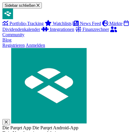
Sidebar schließen
Portfolio-Tracking
Watchlists
News Feed
Märkte
Dividendenkalender
Integrationen
Finanzrechner
Community
Blog
Registrieren
Anmelden
Die Parqet App
Die Parqet Android-App