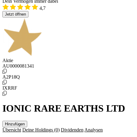
Dein Vermögen immer dabei
4,7
Jetzt öffnen
Aktie
AU0000081341
A2P18Q
IXRRF
IONIC RARE EARTHS LTD
Hinzufügen
Übersicht
Deine Holdings
(0)
Dividenden
Analysen