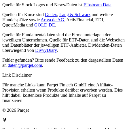
Quelle für Stock Logos und News-Daten ist
Elbstream Data
Quellen für Kurse sind
Gettex
,
Lang & Schwarz
und weitere
Handelsplätze sowie
Ariva.de AG
, ActivFinancial, EDI,
QuoteMedia und
GOLD.DE
.
Quelle für Fundamentaldaten sind die Firmenunterlagen der
jeweiligen Unternehmen. Quelle für ETF-Daten sind die Webseiten
und Datenblätter der jeweiligen ETF-Anbieter. Dividenden-Daten
überwiegend von
DivvyDiary
.
Fehler gefunden? Bitte sende Feedback zu den dargestellten Daten
an
daten@parqet.com
.
Link Disclaimer
Für manche Links kann Parqet Fintech GmbH eine Affiliate-
Provision erhalten wenn Produkte darüber erworben werden. Dies
hilft dabei, kostenlose Produkte und Inhalte auf Parqet zu
finanzieren.
© 2026 Parqet
🍪