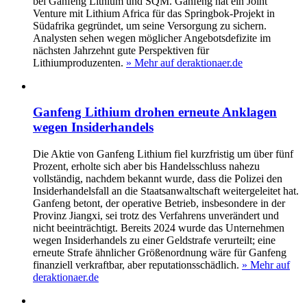
bei Ganfeng Lithium und SQM. Ganfeng hat ein Joint
Venture mit Lithium Africa für das Springbok-Projekt in
Südafrika gegründet, um seine Versorgung zu sichern.
Analysten sehen wegen möglicher Angebotsdefizite im
nächsten Jahrzehnt gute Perspektiven für
Lithiumproduzenten.
» Mehr auf deraktionaer.de
Ganfeng Lithium drohen erneute Anklagen
wegen Insiderhandels
Die Aktie von Ganfeng Lithium fiel kurzfristig um über fünf
Prozent, erholte sich aber bis Handelsschluss nahezu
vollständig, nachdem bekannt wurde, dass die Polizei den
Insiderhandelsfall an die Staatsanwaltschaft weitergeleitet hat.
Ganfeng betont, der operative Betrieb, insbesondere in der
Provinz Jiangxi, sei trotz des Verfahrens unverändert und
nicht beeinträchtigt. Bereits 2024 wurde das Unternehmen
wegen Insiderhandels zu einer Geldstrafe verurteilt; eine
erneute Strafe ähnlicher Größenordnung wäre für Ganfeng
finanziell verkraftbar, aber reputationsschädlich.
» Mehr auf
deraktionaer.de