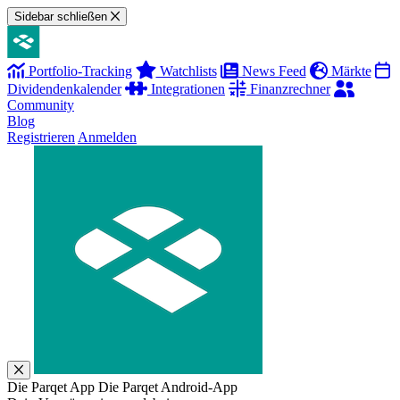
Sidebar schließen
Portfolio-Tracking
Watchlists
News Feed
Märkte
Dividendenkalender
Integrationen
Finanzrechner
Community
Blog
Registrieren
Anmelden
Die Parqet App
Die Parqet Android-App