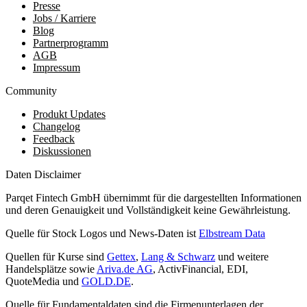
Presse
Jobs / Karriere
Blog
Partnerprogramm
AGB
Impressum
Community
Produkt Updates
Changelog
Feedback
Diskussionen
Daten Disclaimer
Parqet Fintech GmbH übernimmt für die dargestellten Informationen
und deren Genauigkeit und Vollständigkeit keine Gewährleistung.
Quelle für Stock Logos und News-Daten ist
Elbstream Data
Quellen für Kurse sind
Gettex
,
Lang & Schwarz
und weitere
Handelsplätze sowie
Ariva.de AG
, ActivFinancial, EDI,
QuoteMedia und
GOLD.DE
.
Quelle für Fundamentaldaten sind die Firmenunterlagen der