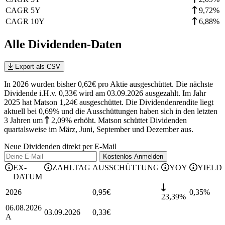
CAGR 5Y
9,72%
CAGR 10Y
6,88%
Alle Dividenden-Daten
Export als CSV
In 2026 wurden bisher 0,62€ pro Aktie ausgeschüttet. Die nächste
Dividende i.H.v. 0,33€ wird am 03.09.2026 ausgezahlt. Im Jahr
2025 hat Matson 1,24€ ausgeschüttet.
Die Dividendenrendite liegt
aktuell bei 0,69% und die
Ausschüttungen haben sich in den letzten
3 Jahren
um
2,09%
erhöht
.
Matson schüttet Dividenden
quartalsweise im März, Juni, September und Dezember aus.
Neue Dividenden direkt per E-Mail
Kostenlos
Anmelden
EX-
ZAHLTAG
AUSSCHÜTTUNG
YOY
YIELD
DATUM
2026
0,95
€
0,35
%
23,39%
06.08.2026
03.09.2026
0,33
€
A