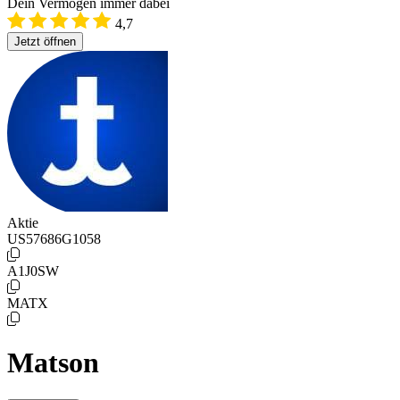
Dein Vermögen immer dabei
4,7
Jetzt öffnen
Aktie
US57686G1058
A1J0SW
MATX
Matson