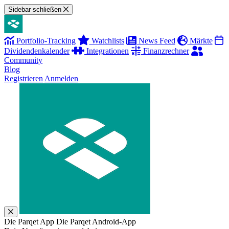
Sidebar schließen
Portfolio-Tracking
Watchlists
News Feed
Märkte
Dividendenkalender
Integrationen
Finanzrechner
Community
Blog
Registrieren
Anmelden
Die Parqet App
Die Parqet Android-App