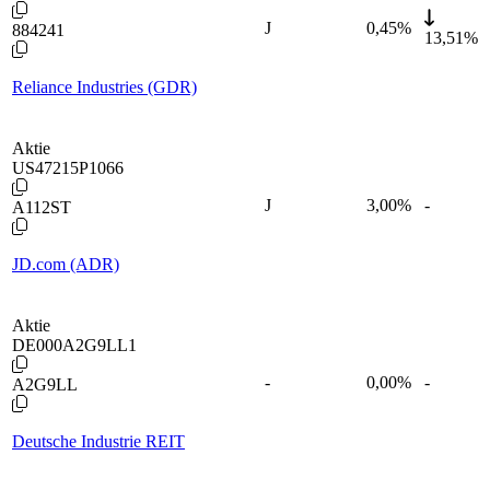
J
0,45
%
884241
13,51%
Reliance Industries (GDR)
Aktie
US47215P1066
J
3,00
%
-
A112ST
JD.com (ADR)
Aktie
DE000A2G9LL1
-
0,00
%
-
A2G9LL
Deutsche Industrie REIT