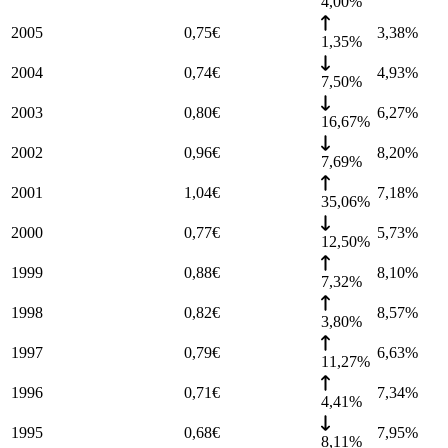
4,00%
2005
0,75
€
3,38
%
1,35%
2004
0,74
€
4,93
%
7,50%
2003
0,80
€
6,27
%
16,67%
2002
0,96
€
8,20
%
7,69%
2001
1,04
€
7,18
%
35,06%
2000
0,77
€
5,73
%
12,50%
1999
0,88
€
8,10
%
7,32%
1998
0,82
€
8,57
%
3,80%
1997
0,79
€
6,63
%
11,27%
1996
0,71
€
7,34
%
4,41%
1995
0,68
€
7,95
%
8,11%