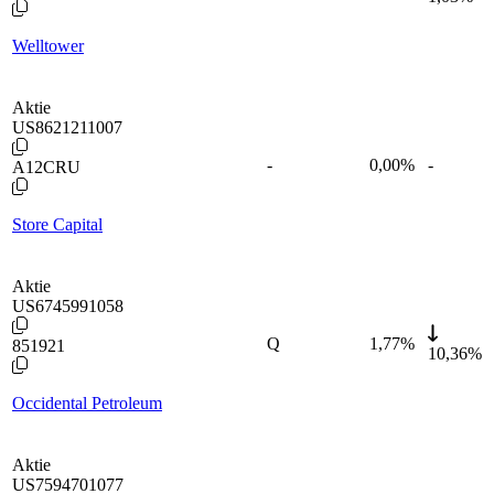
Welltower
Aktie
US8621211007
-
0,00
%
-
A12CRU
Store Capital
Aktie
US6745991058
Q
1,77
%
851921
10,36%
Occidental Petroleum
Aktie
US7594701077