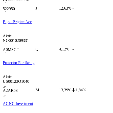
J
12,63
%
-
522950
Bijou Brigitte Acc
Aktie
NO0010209331
Q
4,12
%
-
A0MSGT
Protector Forsikring
Aktie
US00123Q1040
M
13,39
%
1,84%
A2AR58
AGNC Investment