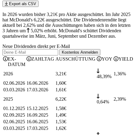
Export als CSV
In 2026 wurden bisher 3,21€ pro Aktie ausgeschüttet. Im Jahr 2025
hat McDonald's 6,22€ ausgeschüttet.
Die Dividendenrendite liegt
aktuell bei 2,62% und die
Ausschüttungen haben sich in den letzten
3 Jahren
um
5,02%
erhöht
.
McDonald's schüttet Dividenden
quartalsweise im März, Juni, September und Dezember aus.
Neue Dividenden direkt per E-Mail
Kostenlos
Anmelden
EX-
ZAHLTAG
AUSSCHÜTTUNG
YOY
YIELD
DATUM
2026
3,21
€
1,36
%
48,39%
02.06.2026
16.06.2026
1,60
€
03.03.2026
17.03.2026
1,61
€
2025
6,22
€
2,39
%
0,64%
01.12.2025
15.12.2025
1,58
€
02.09.2025
16.09.2025
1,49
€
02.06.2025
16.06.2025
1,53
€
03.03.2025
17.03.2025
1,62
€