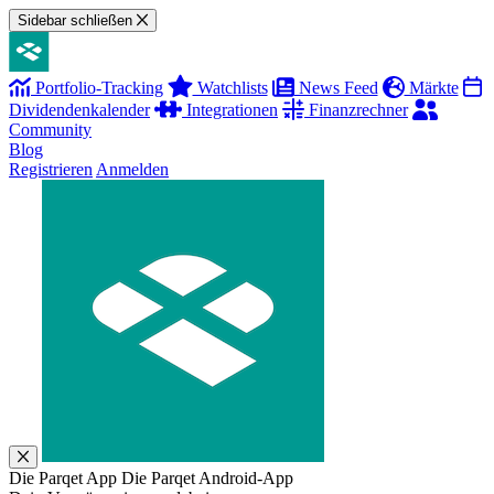
Sidebar schließen
Portfolio-Tracking
Watchlists
News Feed
Märkte
Dividendenkalender
Integrationen
Finanzrechner
Community
Blog
Registrieren
Anmelden
Die Parqet App
Die Parqet Android-App