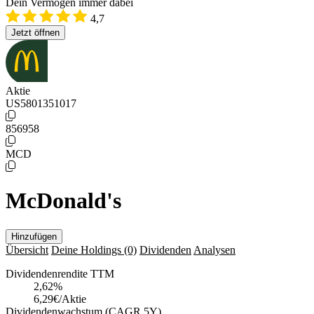
Dein Vermögen immer dabei
4,7
Jetzt öffnen
Aktie
US5801351017
856958
MCD
McDonald's
Hinzufügen
Übersicht
Deine Holdings
(0)
Dividenden
Analysen
Dividendenrendite TTM
2,62
%
6,29€/Aktie
Dividendenwachstum (CAGR 5Y)