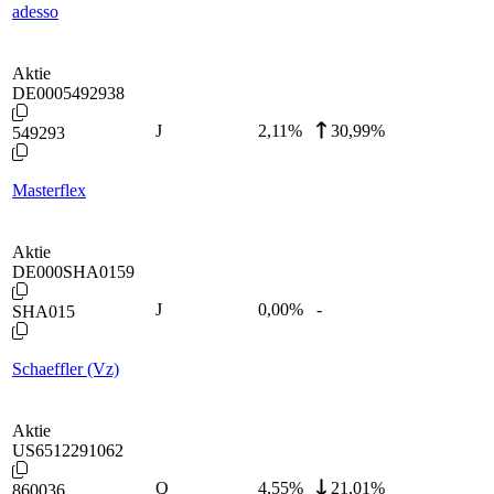
adesso
Aktie
DE0005492938
J
2,11
%
30,99%
549293
Masterflex
Aktie
DE000SHA0159
J
0,00
%
-
SHA015
Schaeffler (Vz)
Aktie
US6512291062
Q
4,55
%
21,01%
860036