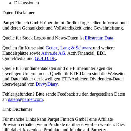
Diskussionen
Daten Disclaimer
Parqet Fintech GmbH übernimmt für die dargestellten Informationen
und deren Genauigkeit und Vollständigkeit keine Gewährleistung.
Quelle für Stock Logos und News-Daten ist
Elbstream Data
Quellen für Kurse sind
Gettex
,
Lang & Schwarz
und weitere
Handelsplätze sowie
Ariva.de AG
, ActivFinancial, EDI,
QuoteMedia und
GOLD.DE
.
Quelle für Fundamentaldaten sind die Firmenunterlagen der
jeweiligen Unternehmen. Quelle für ETF-Daten sind die Webseiten
und Datenblätter der jeweiligen ETF-Anbieter. Dividenden-Daten
überwiegend von
DivvyDiary
.
Fehler gefunden? Bitte sende Feedback zu den dargestellten Daten
an
daten@parqet.com
.
Link Disclaimer
Für manche Links kann Parqet Fintech GmbH eine Affiliate-
Provision erhalten wenn Produkte darüber erworben werden. Dies
hilft dabei, kostenlose Produkte und Inhalte auf Parqet zu