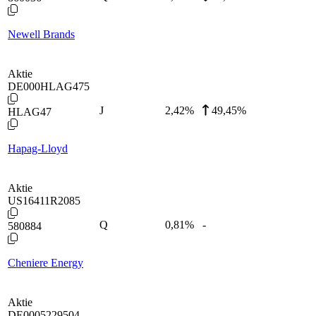
Newell Brands
Aktie
DE000HLAG475
J
2,42
%
49,45%
HLAG47
Hapag-Lloyd
Aktie
US16411R2085
Q
0,81
%
-
580884
Cheniere Energy
Aktie
DE0005229504