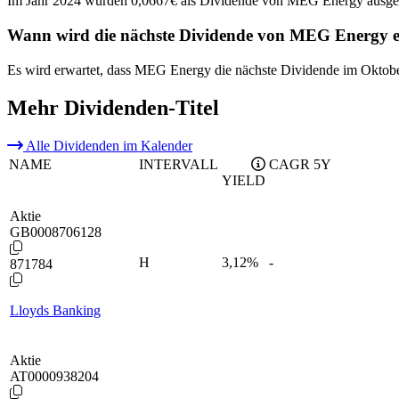
Im Jahr 2024 wurden 0,0667€ als Dividende von MEG Energy ausgez
Wann wird die nächste Dividende von MEG Energy e
Es wird erwartet, dass MEG Energy die nächste Dividende im Oktobe
Mehr Dividenden-Titel
Alle Dividenden im Kalender
NAME
INTERVALL
CAGR 5Y
YIELD
Aktie
GB0008706128
H
3,12
%
-
871784
Lloyds Banking
Aktie
AT0000938204