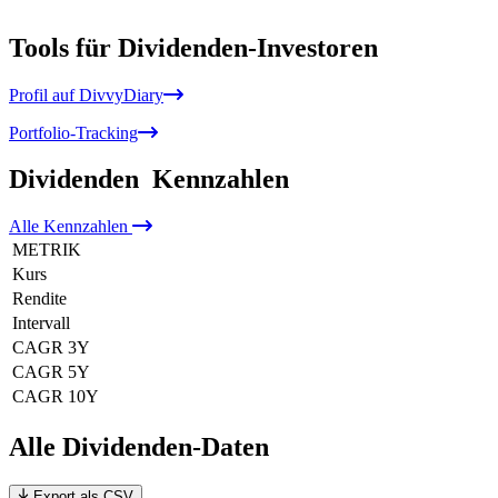
Tools für Dividenden-Investoren
Profil auf DivvyDiary
Portfolio-Tracking
Dividenden
Kennzahlen
Alle
Kennzahlen
METRIK
Kurs
Rendite
Intervall
CAGR 3Y
CAGR 5Y
CAGR 10Y
Alle Dividenden-Daten
Export als CSV