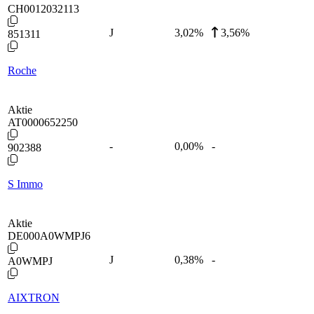
CH0012032113
J
3,02
%
3,56%
851311
Roche
Aktie
AT0000652250
-
0,00
%
-
902388
S Immo
Aktie
DE000A0WMPJ6
J
0,38
%
-
A0WMPJ
AIXTRON