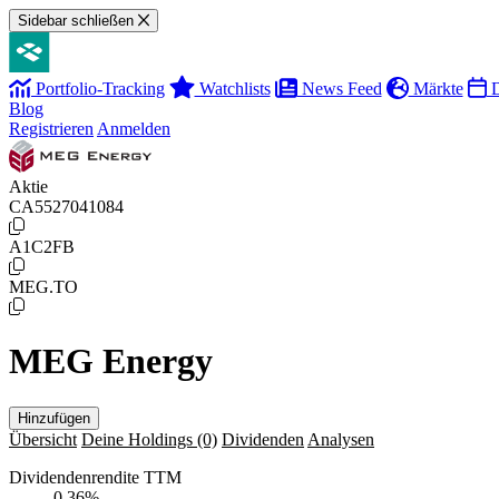
Sidebar schließen
Portfolio-Tracking
Watchlists
News Feed
Märkte
D
Blog
Registrieren
Anmelden
Aktie
CA5527041084
A1C2FB
MEG.TO
MEG Energy
Hinzufügen
Übersicht
Deine Holdings
(0)
Dividenden
Analysen
Dividendenrendite TTM
0,36
%