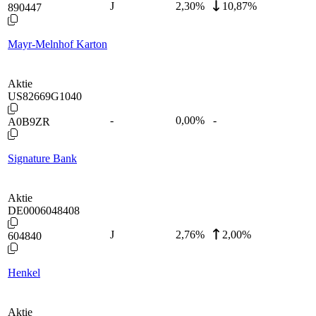
J
2,30
%
10,87%
890447
Mayr-Melnhof Karton
Aktie
US82669G1040
-
0,00
%
-
A0B9ZR
Signature Bank
Aktie
DE0006048408
J
2,76
%
2,00%
604840
Henkel
Aktie