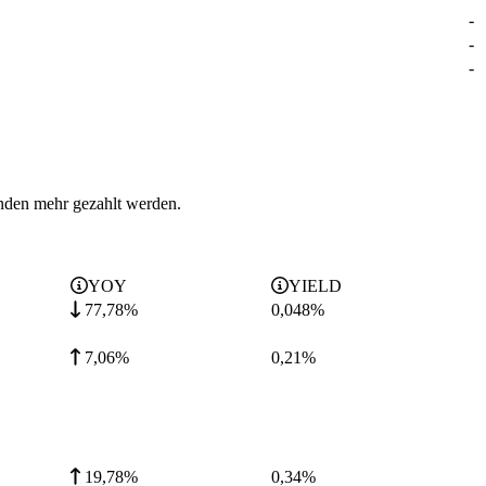
-
-
-
enden mehr gezahlt werden.
YOY
YIELD
77,78%
0,048
%
7,06%
0,21
%
19,78%
0,34
%