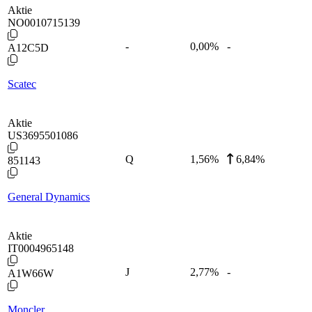
Aktie
NO0010715139
-
0,00
%
-
A12C5D
Scatec
Aktie
US3695501086
Q
1,56
%
6,84%
851143
General Dynamics
Aktie
IT0004965148
J
2,77
%
-
A1W66W
Moncler