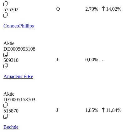
Q
2,79
%
14,02%
575302
ConocoPhillips
Aktie
DE0005093108
J
0,00
%
-
509310
Amadeus FiRe
Aktie
DE0005158703
J
1,85
%
11,84%
515870
Bechtle