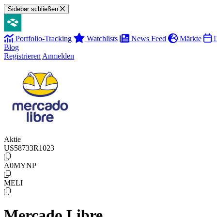
Sidebar schließen
Portfolio-Tracking
Watchlists
News Feed
Märkte
D
Blog
Registrieren
Anmelden
Aktie
US58733R1023
A0MYNP
MELI
Mercado Libre