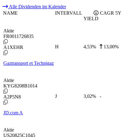
Alle Dividenden im Kalender
NAME
INTERVALL
CAGR 5Y
YIELD
Aktie
FR0011726835
H
4,53
%
13,00%
A1XEHR
Gaztransport et Technigaz
Aktie
KYG8208B1014
J
3,02
%
-
A2P5N8
JD.com A
Aktie
US20825C1045