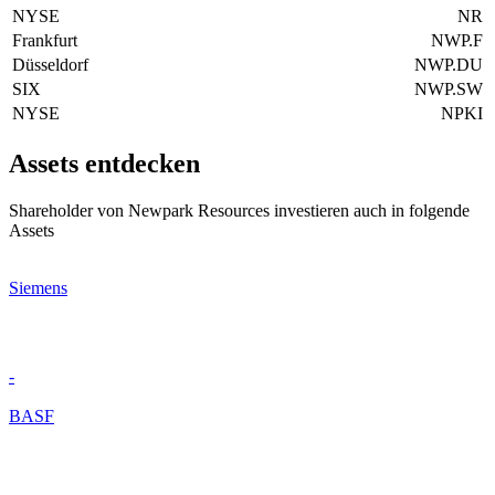
NYSE
NR
Frankfurt
NWP.F
Düsseldorf
NWP.DU
SIX
NWP.SW
NYSE
NPKI
Assets entdecken
Shareholder von Newpark Resources investieren auch in folgende
Assets
Siemens
-
BASF