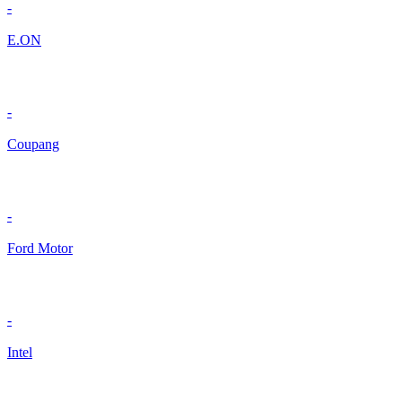
-
E.ON
-
Coupang
-
Ford Motor
-
Intel