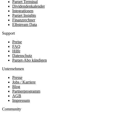
Parqet Terminal
Dividendenkalender
Integrationen
Parqet Insights
Finanzrechner
Elbstream Data
Support
Preise
FAQ
Hilfe
Datenschutz
Parqet-Abo kündigen
Unternehmen
Presse
Jobs / Karriere
Blog
Partnerprogramm
AGB
Impressum
Community