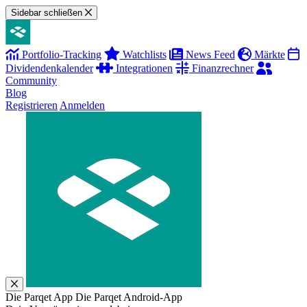
Sidebar schließen
Portfolio-Tracking
Watchlists
News Feed
Märkte
Dividendenkalender
Integrationen
Finanzrechner
Community
Blog
Registrieren
Anmelden
Die Parqet App
Die Parqet Android-App