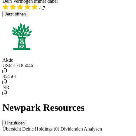
Dein Vermögen immer dabei
4,7
Jetzt öffnen
Aktie
US6517185046
854501
NR
Newpark Resources
Hinzufügen
Übersicht
Deine Holdings
(0)
Dividenden
Analysen