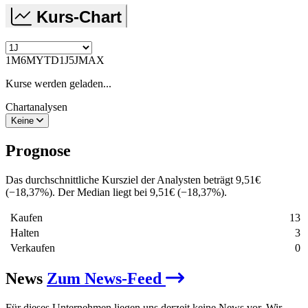
Kurs-Chart
1M
6M
YTD
1J
5J
MAX
Kurse werden geladen...
Chartanalysen
Keine
Prognose
Das durchschnittliche Kursziel der Analysten beträgt
9,51
€
(
−
18,37
%
)
. Der Median liegt bei
9,51
€
(
−
18,37
%
)
.
Kaufen
13
Halten
3
Verkaufen
0
News
Zum News-Feed
Für dieses Unternehmen liegen uns derzeit keine News vor. Wir