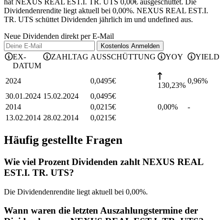
hat NEXUS REAL EST.I. TR. UTS 0,00€ ausgeschüttet.
Die
Dividendenrendite liegt aktuell bei 0,00%.
NEXUS REAL EST.I.
TR. UTS schüttet Dividenden jährlich im und undefined aus.
Neue Dividenden direkt per E-Mail
Kostenlos
Anmelden
EX-
ZAHLTAG
AUSSCHÜTTUNG
YOY
YIELD
DATUM
2024
0,0495
€
0,96
%
130,23%
30.01.2024
15.02.2024
0,0495
€
2014
0,0215
€
0,00%
-
13.02.2014
28.02.2014
0,0215
€
Häufig gestellte Fragen
Wie viel Prozent Dividenden zahlt NEXUS REAL
EST.I. TR. UTS?
Die Dividendenrendite liegt aktuell bei 0,00%.
Wann waren die letzten Auszahlungstermine der