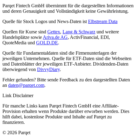
Parqet Fintech GmbH übernimmt für die dargestellten Informationen
und deren Genauigkeit und Vollständigkeit keine Gewährleistung.
Quelle für Stock Logos und News-Daten ist
Elbstream Data
Quellen für Kurse sind
Gettex
,
Lang & Schwarz
und weitere
Handelsplätze sowie
Ariva.de AG
, ActivFinancial, EDI,
QuoteMedia und
GOLD.DE
.
Quelle für Fundamentaldaten sind die Firmenunterlagen der
jeweiligen Unternehmen. Quelle für ETF-Daten sind die Webseiten
und Datenblätter der jeweiligen ETF-Anbieter. Dividenden-Daten
überwiegend von
DivvyDiary
.
Fehler gefunden? Bitte sende Feedback zu den dargestellten Daten
an
daten@parqet.com
.
Link Disclaimer
Für manche Links kann Parqet Fintech GmbH eine Affiliate-
Provision erhalten wenn Produkte darüber erworben werden. Dies
hilft dabei, kostenlose Produkte und Inhalte auf Parqet zu
finanzieren.
© 2026 Parqet