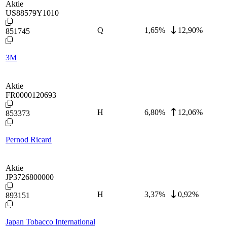
Aktie
US88579Y1010
Q
1,65
%
12,90%
851745
3M
Aktie
FR0000120693
H
6,80
%
12,06%
853373
Pernod Ricard
Aktie
JP3726800000
H
3,37
%
0,92%
893151
Japan Tobacco International