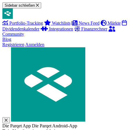
Sidebar schließen
Portfolio-Tracking
Watchlists
News Feed
Märkte
Dividendenkalender
Integrationen
Finanzrechner
Community
Blog
Registrieren
Anmelden
Die Parqet App
Die Parqet Android-App