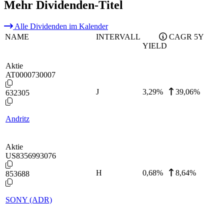
Mehr Dividenden-Titel
Alle Dividenden im Kalender
NAME
INTERVALL
CAGR 5Y
YIELD
Aktie
AT0000730007
J
3,29
%
39,06%
632305
Andritz
Aktie
US8356993076
H
0,68
%
8,64%
853688
SONY (ADR)