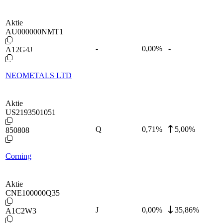
Aktie
AU000000NMT1
-
0,00
%
-
A12G4J
NEOMETALS LTD
Aktie
US2193501051
Q
0,71
%
5,00%
850808
Corning
Aktie
CNE100000Q35
J
0,00
%
35,86%
A1C2W3