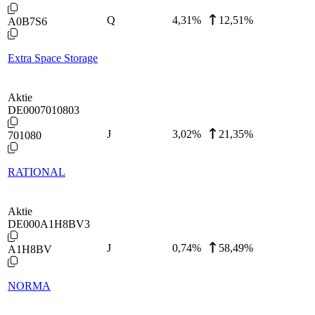
Q
4,31
%
12,51%
A0B7S6
Extra Space Storage
Aktie
DE0007010803
J
3,02
%
21,35%
701080
RATIONAL
Aktie
DE000A1H8BV3
J
0,74
%
58,49%
A1H8BV
NORMA