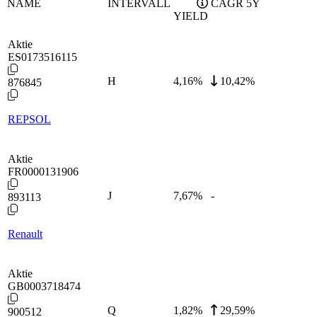
NAME
INTERVALL
CAGR 5Y
YIELD
Aktie
ES0173516115
H
4,16
%
10,42%
876845
REPSOL
Aktie
FR0000131906
J
7,67
%
-
893113
Renault
Aktie
GB0003718474
Q
1,82
%
29,59%
900512