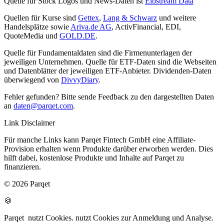
Quelle für Stock Logos und News-Daten ist
Elbstream Data
Quellen für Kurse sind
Gettex
,
Lang & Schwarz
und weitere
Handelsplätze sowie
Ariva.de AG
, ActivFinancial, EDI,
QuoteMedia und
GOLD.DE
.
Quelle für Fundamentaldaten sind die Firmenunterlagen der
jeweiligen Unternehmen. Quelle für ETF-Daten sind die Webseiten
und Datenblätter der jeweiligen ETF-Anbieter. Dividenden-Daten
überwiegend von
DivvyDiary
.
Fehler gefunden? Bitte sende Feedback zu den dargestellten Daten
an
daten@parqet.com
.
Link Disclaimer
Für manche Links kann Parqet Fintech GmbH eine Affiliate-
Provision erhalten wenn Produkte darüber erworben werden. Dies
hilft dabei, kostenlose Produkte und Inhalte auf Parqet zu
finanzieren.
© 2026 Parqet
🍪
Parqet
nutzt Cookies.
nutzt Cookies zur Anmeldung und Analyse.