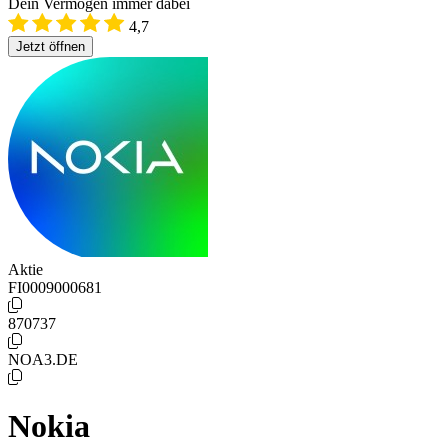
Dein Vermögen immer dabei
4,7
Jetzt öffnen
Aktie
FI0009000681
870737
NOA3.DE
Nokia