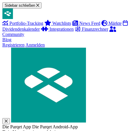
Sidebar schließen
Portfolio-Tracking
Watchlists
News Feed
Märkte
Dividendenkalender
Integrationen
Finanzrechner
Community
Blog
Registrieren
Anmelden
Die Parqet App
Die Parqet Android-App