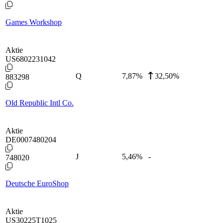
Games Workshop
Aktie
US6802231042
Q
7,87
%
32,50%
883298
Old Republic Intl Co.
Aktie
DE0007480204
J
5,46
%
-
748020
Deutsche EuroShop
Aktie
US30225T1025