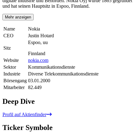
digitale Industrie und Behörden. Nokia Oyj wurde 1865 gegründet
und hat seinen Hauptsitz in Espoo, Finnland.
Mehr anzeigen
Name
Nokia
CEO
Justin Hotard
Espoo, uu
Sitz
Finnland
Website
nokia.com
Sektor
Kommunikationsdienste
Industrie
Diverse Telekommunikationsdienste
Börsengang
03.01.2000
Mitarbeiter
82.449
Deep Dive
Profil auf Aktienfinder
Ticker Symbole