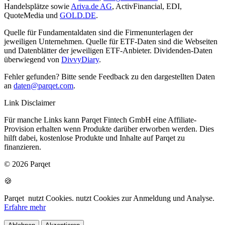
Handelsplätze sowie
Ariva.de AG
, ActivFinancial, EDI,
QuoteMedia und
GOLD.DE
.
Quelle für Fundamentaldaten sind die Firmenunterlagen der
jeweiligen Unternehmen. Quelle für ETF-Daten sind die Webseiten
und Datenblätter der jeweiligen ETF-Anbieter. Dividenden-Daten
überwiegend von
DivvyDiary
.
Fehler gefunden? Bitte sende Feedback zu den dargestellten Daten
an
daten@parqet.com
.
Link Disclaimer
Für manche Links kann Parqet Fintech GmbH eine Affiliate-
Provision erhalten wenn Produkte darüber erworben werden. Dies
hilft dabei, kostenlose Produkte und Inhalte auf Parqet zu
finanzieren.
© 2026 Parqet
🍪
Parqet
nutzt Cookies.
nutzt Cookies zur Anmeldung und Analyse.
Erfahre mehr