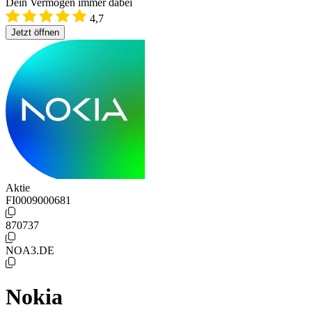
Dein Vermögen immer dabei
4,7
Jetzt öffnen
Aktie
FI0009000681
870737
NOA3.DE
Nokia