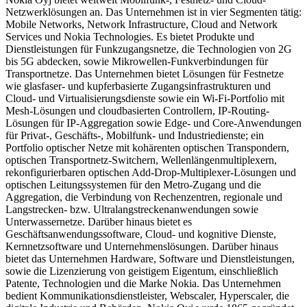
Netzwerklösungen an. Das Unternehmen ist in vier Segmenten tätig:
Mobile Networks, Network Infrastructure, Cloud and Network
Services und Nokia Technologies. Es bietet Produkte und
Dienstleistungen für Funkzugangsnetze, die Technologien von 2G
bis 5G abdecken, sowie Mikrowellen-Funkverbindungen für
Transportnetze. Das Unternehmen bietet Lösungen für Festnetze
wie glasfaser- und kupferbasierte Zugangsinfrastrukturen und
Cloud- und Virtualisierungsdienste sowie ein Wi-Fi-Portfolio mit
Mesh-Lösungen und cloudbasierten Controllern, IP-Routing-
Lösungen für IP-Aggregation sowie Edge- und Core-Anwendungen
für Privat-, Geschäfts-, Mobilfunk- und Industriedienste; ein
Portfolio optischer Netze mit kohärenten optischen Transpondern,
optischen Transportnetz-Switchern, Wellenlängenmultiplexern,
rekonfigurierbaren optischen Add-Drop-Multiplexer-Lösungen und
optischen Leitungssystemen für den Metro-Zugang und die
Aggregation, die Verbindung von Rechenzentren, regionale und
Langstrecken- bzw. Ultralangstreckenanwendungen sowie
Unterwassernetze. Darüber hinaus bietet es
Geschäftsanwendungssoftware, Cloud- und kognitive Dienste,
Kernnetzsoftware und Unternehmenslösungen. Darüber hinaus
bietet das Unternehmen Hardware, Software und Dienstleistungen,
sowie die Lizenzierung von geistigem Eigentum, einschließlich
Patente, Technologien und die Marke Nokia. Das Unternehmen
bedient Kommunikationsdienstleister, Webscaler, Hyperscaler, die