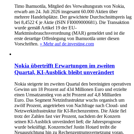
Timo Ihamuotila, Mitglied des Verwaltungsrats von Nokia,
erwarb am 24. Juli 2026 insgesamt 60.000 Aktien über
mehrere Handelsplätze. Der gewichtete Durchschnittspreis lag
bei 8,4522 € je Aktie (ISIN FI0009000681). Die Transaktion
wurde gemäß Artikel 19 der EU-
Marktmissbrauchsverordnung (MAR) gemeldet und ist die
erste derartige Offenlegung von Ihamuotila unter diesen
Vorschriften.
» Mehr auf de.investing.com
Nokia übertrifft Erwartungen im zweiten
Quartal, KI-Ausblick bleibt unverändert
Nokia steigerte im zweiten Quartal den bereinigten operativen
Gewinn um 18 Prozent auf 434 Millionen Euro und erzielte
einen Umsatzanstieg von acht Prozent auf 4,8 Milliarden
Euro. Das Segment Netzinfrastruktur wuchs organisch um
zwölf Prozent, angetrieben von Nachfrage nach Cloud- und
Netzwerkinfrastruktur für KI-Rechenzentren. Die Aktie fiel
trotz der Zahlen fast vier Prozent, nachdem der Konzern
seinen KI-Ausblick unverändert ließ; die Jahresprognose
wurde bekräftigt. Konzernchef Justin Hotard treibt die
Neuausrichtung hin zu Rechenzentrumsvernetzung voran,