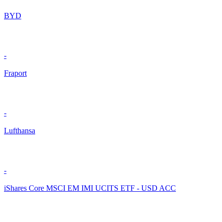
BYD
-
Fraport
-
Lufthansa
-
iShares Core MSCI EM IMI UCITS ETF - USD ACC