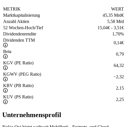
METRIK
WERT
Marktkapitalisierung
45,35 Mrd
€
Anzahl Aktien
5,58 Mrd
52 Wochen-Hoch/Tief
15,04
€
-
3,51
€
Dividendenrendite
1,70
%
Dividenden TTM
0,14
€
Beta
0,79
KGV (PE Ratio)
64,32
KGWV (PEG Ratio)
−
2,32
KBV (PB Ratio)
2,15
KUV (PS Ratio)
2,25
Unternehmensprofil
Nokia Oyj bietet weltweit Mobilfunk-, Festnetz- und Cloud-