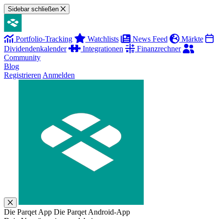
Sidebar schließen
Portfolio-Tracking
Watchlists
News Feed
Märkte
Dividendenkalender
Integrationen
Finanzrechner
Community
Blog
Registrieren
Anmelden
Die Parqet App
Die Parqet Android-App