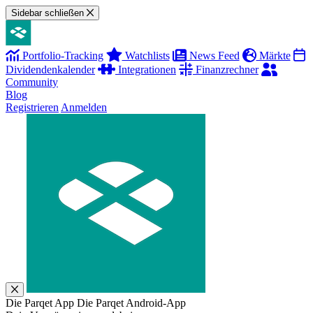
Sidebar schließen
Portfolio-Tracking
Watchlists
News Feed
Märkte
Dividendenkalender
Integrationen
Finanzrechner
Community
Blog
Registrieren
Anmelden
Die Parqet App
Die Parqet Android-App