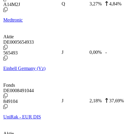
Q
3,27
%
4,84%
A14M2J
Medtronic
Aktie
DE0005654933
J
0,00
%
-
565493
Einhell Germany (Vz)
Fonds
DE0008491044
J
2,18
%
37,69%
849104
UniRak - EUR DIS
Aktie