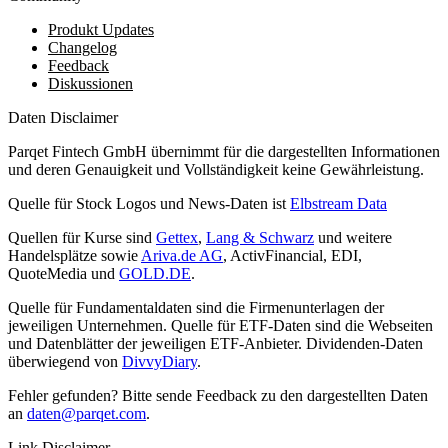
Produkt Updates
Changelog
Feedback
Diskussionen
Daten Disclaimer
Parqet Fintech GmbH übernimmt für die dargestellten Informationen
und deren Genauigkeit und Vollständigkeit keine Gewährleistung.
Quelle für Stock Logos und News-Daten ist
Elbstream Data
Quellen für Kurse sind
Gettex
,
Lang & Schwarz
und weitere
Handelsplätze sowie
Ariva.de AG
, ActivFinancial, EDI,
QuoteMedia und
GOLD.DE
.
Quelle für Fundamentaldaten sind die Firmenunterlagen der
jeweiligen Unternehmen. Quelle für ETF-Daten sind die Webseiten
und Datenblätter der jeweiligen ETF-Anbieter. Dividenden-Daten
überwiegend von
DivvyDiary
.
Fehler gefunden? Bitte sende Feedback zu den dargestellten Daten
an
daten@parqet.com
.
Link Disclaimer