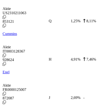
Aktie
US2310211063
Q
1,25
%
8,11%
853121
Cummins
Aktie
IT0003128367
H
4,91
%
7,46%
928624
Enel
Aktie
FR0000125007
J
2,69
%
-
872087