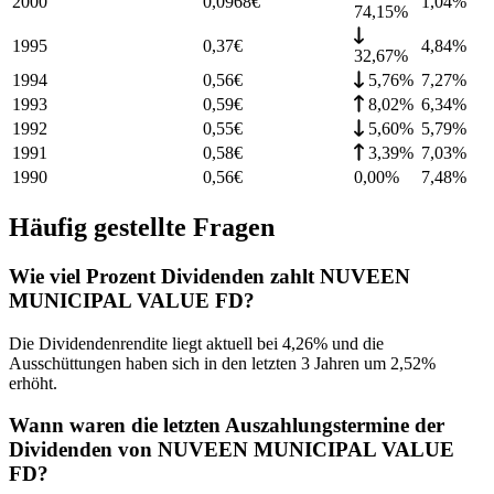
2000
0,0968
€
1,04
%
74,15%
1995
0,37
€
4,84
%
32,67%
1994
0,56
€
5,76%
7,27
%
1993
0,59
€
8,02%
6,34
%
1992
0,55
€
5,60%
5,79
%
1991
0,58
€
3,39%
7,03
%
1990
0,56
€
0,00%
7,48
%
Häufig gestellte Fragen
Wie viel Prozent Dividenden zahlt NUVEEN
MUNICIPAL VALUE FD?
Die Dividendenrendite liegt aktuell bei 4,26% und die
Ausschüttungen haben sich in den letzten 3 Jahren um 2,52%
erhöht.
Wann waren die letzten Auszahlungstermine der
Dividenden von NUVEEN MUNICIPAL VALUE
FD?