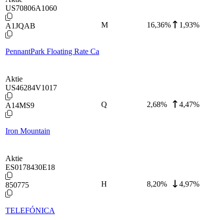
US70806A1060
M
16,36
%
1,93%
A1JQAB
PennantPark Floating Rate Ca
Aktie
US46284V1017
Q
2,68
%
4,47%
A14MS9
Iron Mountain
Aktie
ES0178430E18
H
8,20
%
4,97%
850775
TELEFÓNICA