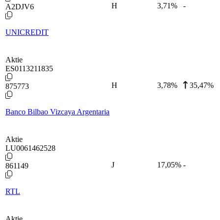
H
3,71
%
-
A2DJV6
UNICREDIT
Aktie
ES0113211835
H
3,78
%
35,47%
875773
Banco Bilbao Vizcaya Argentaria
Aktie
LU0061462528
J
17,05
%
-
861149
RTL
Aktie