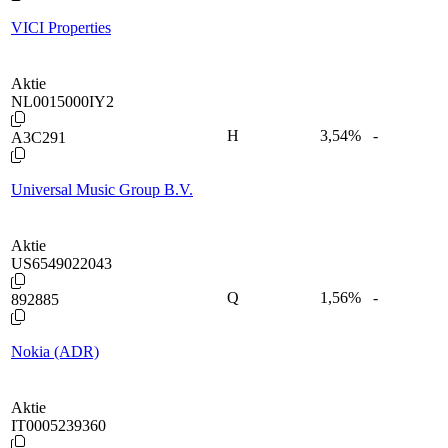
VICI Properties
Aktie
NL0015000IY2
H
3,54
%
-
A3C291
Universal Music Group B.V.
Aktie
US6549022043
Q
1,56
%
-
892885
Nokia (ADR)
Aktie
IT0005239360