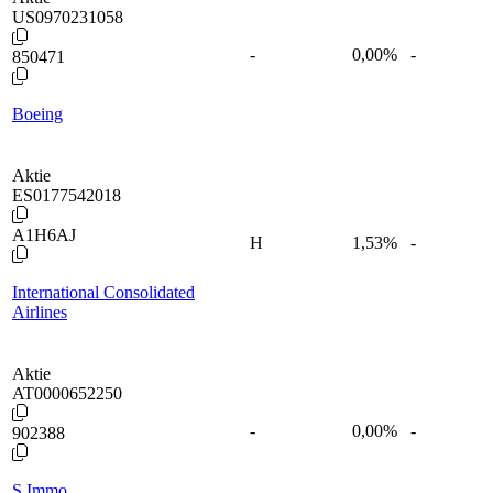
US0970231058
-
0,00
%
-
850471
Boeing
Aktie
ES0177542018
A1H6AJ
H
1,53
%
-
International Consolidated
Airlines
Aktie
AT0000652250
-
0,00
%
-
902388
S Immo