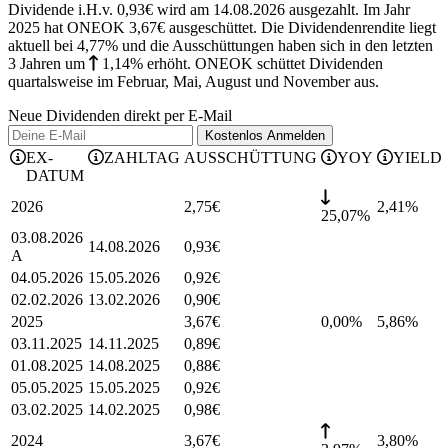
Dividende i.H.v. 0,93€ wird am 14.08.2026 ausgezahlt. Im Jahr
2025 hat ONEOK 3,67€ ausgeschüttet.
Die Dividendenrendite liegt
aktuell bei 4,77% und die
Ausschüttungen haben sich in den letzten
3 Jahren
um
1,14%
erhöht
.
ONEOK schüttet Dividenden
quartalsweise im Februar, Mai, August und November aus.
Neue Dividenden direkt per E-Mail
Kostenlos
Anmelden
EX-
ZAHLTAG
AUSSCHÜTTUNG
YOY
YIELD
DATUM
2026
2,75
€
2,41
%
25,07%
03.08.2026
14.08.2026
0,93
€
A
04.05.2026
15.05.2026
0,92
€
02.02.2026
13.02.2026
0,90
€
2025
3,67
€
0,00%
5,86
%
03.11.2025
14.11.2025
0,89
€
01.08.2025
14.08.2025
0,88
€
05.05.2025
15.05.2025
0,92
€
03.02.2025
14.02.2025
0,98
€
2024
3,67
€
3,80
%