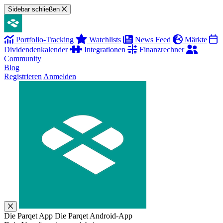
Sidebar schließen
Portfolio-Tracking
Watchlists
News Feed
Märkte
Dividendenkalender
Integrationen
Finanzrechner
Community
Blog
Registrieren
Anmelden
Die Parqet App
Die Parqet Android-App