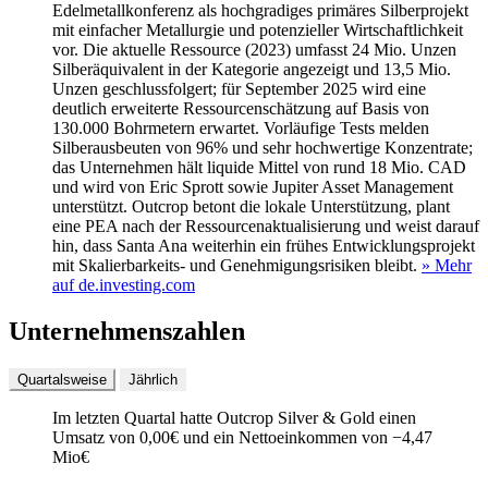
Edelmetallkonferenz als hochgradiges primäres Silberprojekt
mit einfacher Metallurgie und potenzieller Wirtschaftlichkeit
vor. Die aktuelle Ressource (2023) umfasst 24 Mio. Unzen
Silberäquivalent in der Kategorie angezeigt und 13,5 Mio.
Unzen geschlussfolgert; für September 2025 wird eine
deutlich erweiterte Ressourcenschätzung auf Basis von
130.000 Bohrmetern erwartet. Vorläufige Tests melden
Silberausbeuten von 96% und sehr hochwertige Konzentrate;
das Unternehmen hält liquide Mittel von rund 18 Mio. CAD
und wird von Eric Sprott sowie Jupiter Asset Management
unterstützt. Outcrop betont die lokale Unterstützung, plant
eine PEA nach der Ressourcenaktualisierung und weist darauf
hin, dass Santa Ana weiterhin ein frühes Entwicklungsprojekt
mit Skalierbarkeits- und Genehmigungsrisiken bleibt.
» Mehr
auf de.investing.com
Unternehmenszahlen
Quartalsweise
Jährlich
Im letzten
Quartal
hatte Outcrop Silver & Gold einen
Umsatz von
0,00
€
und ein Nettoeinkommen von
−
4,47
Mio
€