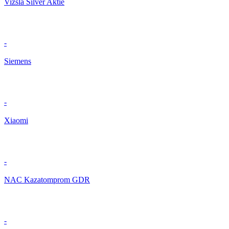
Vizsla Silver Aktie
-
Siemens
-
Xiaomi
-
NAC Kazatomprom GDR
-