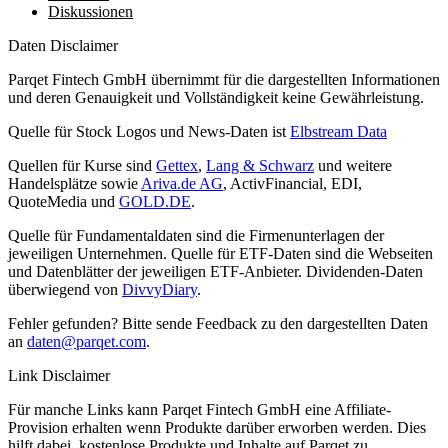
Diskussionen
Daten Disclaimer
Parqet Fintech GmbH übernimmt für die dargestellten Informationen
und deren Genauigkeit und Vollständigkeit keine Gewährleistung.
Quelle für Stock Logos und News-Daten ist
Elbstream Data
Quellen für Kurse sind
Gettex
,
Lang & Schwarz
und weitere
Handelsplätze sowie
Ariva.de AG
, ActivFinancial, EDI,
QuoteMedia und
GOLD.DE
.
Quelle für Fundamentaldaten sind die Firmenunterlagen der
jeweiligen Unternehmen. Quelle für ETF-Daten sind die Webseiten
und Datenblätter der jeweiligen ETF-Anbieter. Dividenden-Daten
überwiegend von
DivvyDiary
.
Fehler gefunden? Bitte sende Feedback zu den dargestellten Daten
an
daten@parqet.com
.
Link Disclaimer
Für manche Links kann Parqet Fintech GmbH eine Affiliate-
Provision erhalten wenn Produkte darüber erworben werden. Dies
hilft dabei, kostenlose Produkte und Inhalte auf Parqet zu