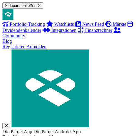
Sidebar schließen
Portfolio-Tracking
Watchlists
News Feed
Märkte
Dividendenkalender
Integrationen
Finanzrechner
Community
Blog
Registrieren
Anmelden
Die Parqet App
Die Parqet Android-App