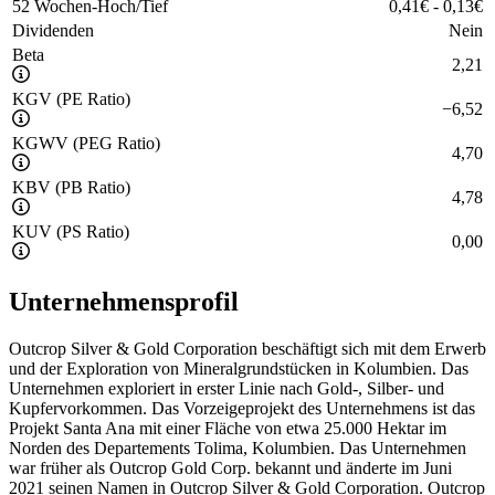
52 Wochen-Hoch/Tief
0,41
€
-
0,13
€
Dividenden
Nein
Beta
2,21
KGV (PE Ratio)
−
6,52
KGWV (PEG Ratio)
4,70
KBV (PB Ratio)
4,78
KUV (PS Ratio)
0,00
Unternehmensprofil
Outcrop Silver & Gold Corporation beschäftigt sich mit dem Erwerb
und der Exploration von Mineralgrundstücken in Kolumbien. Das
Unternehmen exploriert in erster Linie nach Gold-, Silber- und
Kupfervorkommen. Das Vorzeigeprojekt des Unternehmens ist das
Projekt Santa Ana mit einer Fläche von etwa 25.000 Hektar im
Norden des Departements Tolima, Kolumbien. Das Unternehmen
war früher als Outcrop Gold Corp. bekannt und änderte im Juni
2021 seinen Namen in Outcrop Silver & Gold Corporation. Outcrop