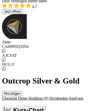
Dein Vermögen immer dabei
4,7
Jetzt öffnen
Aktie
CA69002Q1054
A3CSAT
OCG.V
Outcrop Silver & Gold
Hinzufügen
Übersicht
Deine Holdings
(0)
Dividenden
Analysen
Kurs-Chart